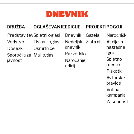
šport
je
tisti,
ki ga
DRUŽBA
OGLAŠEVANJE
EDICIJE
PROJEKTI
POGOJI
izvajamo
Predstavitev
Spletni oglasi
Dnevnik
Gazela
Naročniški
vsak
Vodstvo
Tiskani oglasi
Nedeljski
Zlata nit
Akcije in
dnevnik
nagradne
Dosežki
Osmrtnice
dan z
igre
Razvedrilo
Sporočila za
Mali oglasi
žlico
Spletno
javnost
Naročanje
za
mesto
edicij
Piškotki
mizo
Avtorske
pravice
Volilna
kampanja
Zasebnost