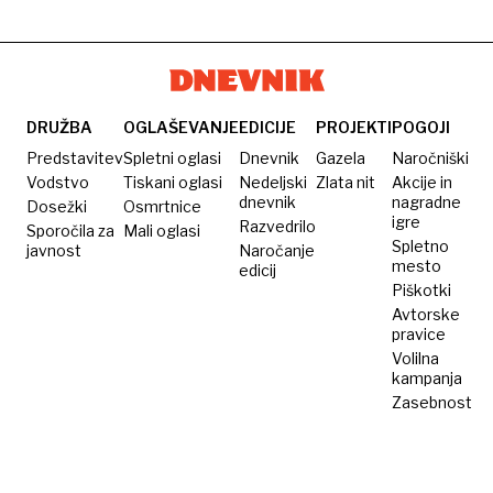
razume
ne
ukrep!
dobra
novi
znajo
ideja?
član v
gospodariti
družini
na
železnic?
pravi
DRUŽBA
OGLAŠEVANJE
EDICIJE
PROJEKTI
POGOJI
način
Predstavitev
Spletni oglasi
Dnevnik
Gazela
Naročniški
Vodstvo
Tiskani oglasi
Nedeljski
Zlata nit
Akcije in
dnevnik
nagradne
Dosežki
Osmrtnice
igre
Razvedrilo
Sporočila za
Mali oglasi
Spletno
javnost
Naročanje
mesto
edicij
Piškotki
Avtorske
pravice
Volilna
kampanja
Zasebnost