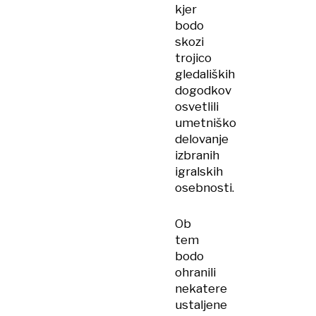
kjer
bodo
skozi
trojico
gledaliških
dogodkov
osvetlili
umetniško
delovanje
izbranih
igralskih
osebnosti.
Ob
tem
bodo
ohranili
nekatere
ustaljene