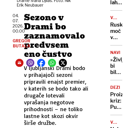
Drame Ivana Djilas. Foto: Nik
vode
lahko
selfije
Erik Neubauer
zaskrbl
zaščitil
tudi
Sezono v
že v
04.
VOJNA
v
07.
porodni
V
Drami bo
Ruska
2026,
kočah
UKRAJIN
moč
00.00
zaznamovalo
v
GREGOR
predvsem
Tihem
BUTALA
oceanu
eno čustvo
NAVDIH
z
»Življe
obsež
bi
V ljubljanski Drami bodo
vojašk
bilo
v prihajajoči sezoni
vajo
dolgoč
pripravili enajst premier,
preizku
97-
mornar
v katerih se bodo tako ali
DEZINF
letnica
in
Proizv
drugače lotevali
z
balisti
kriz:
vprašanja negotove
neverj
rakete
Putin
prihodnosti – ne toliko
podvi
je
lastne kot skozi okvir
podrla
našel
širše družbe.
lastni
V
novo
ZDA