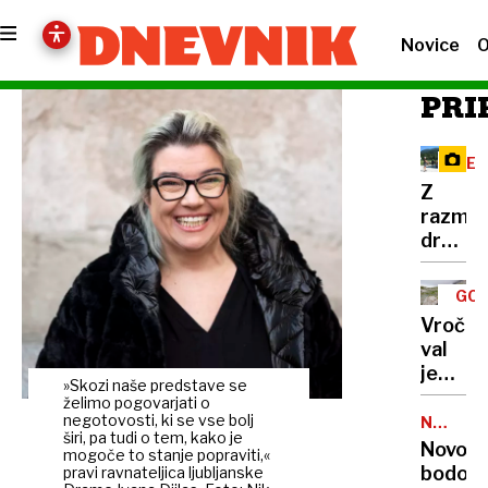
Novice
O
PRI
RE
Z
razma
družbe
omreži
na
GOR
Vršič
TUR
Vročin
leze
val
vsak,
je
ki
»Skozi naše predstave se
dosege
želimo pogovarjati o
potreb
gore,
negotovosti, ki se vse bolj
NALEZLJ
pravlji
širi, pa tudi o tem, kako je
BOLEZN
zaradi
Novoro
ozadje
mogoče to stanje popraviti,«
pomanj
bodo
pravi ravnateljica ljubljanske
za