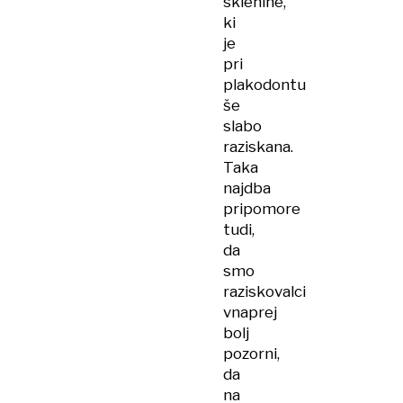
sklenine,
ki
je
pri
plakodontu
še
slabo
raziskana.
Taka
najdba
pripomore
tudi,
da
smo
raziskovalci
vnaprej
bolj
pozorni,
da
na