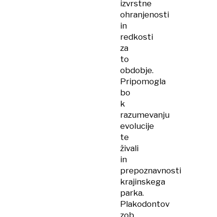
izvrstne
ohranjenosti
in
redkosti
za
to
obdobje.
Pripomogla
bo
k
razumevanju
evolucije
te
živali
in
prepoznavnosti
krajinskega
parka.
Plakodontov
zob