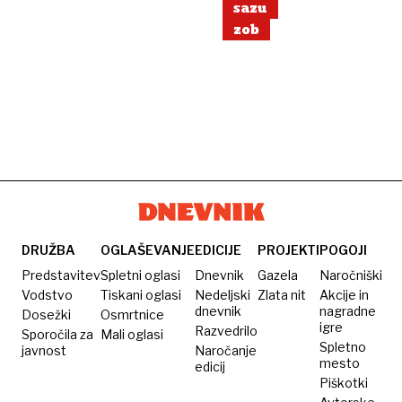
sazu
zob
DRUŽBA
OGLAŠEVANJE
EDICIJE
PROJEKTI
POGOJI
Predstavitev
Spletni oglasi
Dnevnik
Gazela
Naročniški
Vodstvo
Tiskani oglasi
Nedeljski
Zlata nit
Akcije in
dnevnik
nagradne
Dosežki
Osmrtnice
igre
Razvedrilo
Sporočila za
Mali oglasi
Spletno
javnost
Naročanje
mesto
edicij
Piškotki