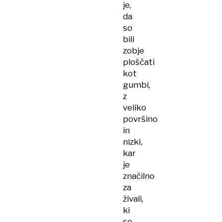
je,
da
so
bili
zobje
ploščati
kot
gumbi,
z
veliko
površino
in
nizki,
kar
je
značilno
za
živali,
ki
so