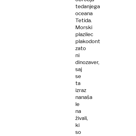
tedanjega
oceana
Tetida.
Morski
plazilec
plakodont
zato
ni
dinozaver,
saj
se
ta
izraz
nanaša
le
na
živali,
ki
so