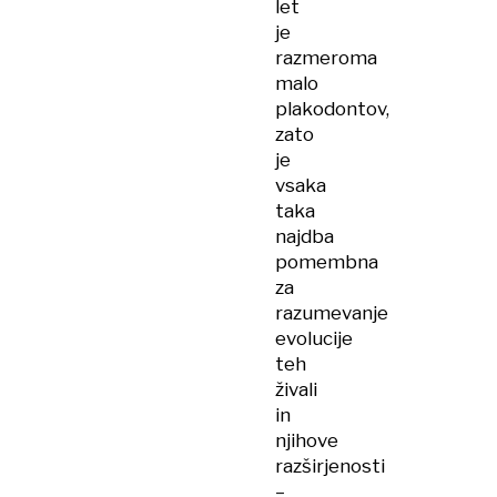
let
je
razmeroma
malo
plakodontov,
zato
je
vsaka
taka
najdba
pomembna
za
razumevanje
evolucije
teh
živali
in
njihove
razširjenosti
–