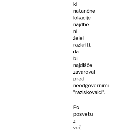
ki
natančne
lokacije
najdbe
ni
želel
razkriti,
da
bi
najdišče
zavaroval
pred
neodgovornimi
"raziskovalci".
Po
posvetu
z
več