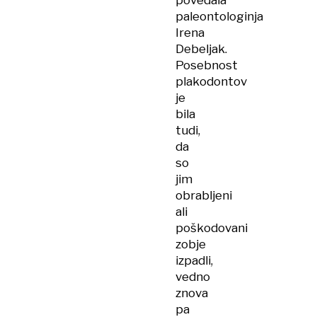
povedala
paleontologinja
Irena
Debeljak.
Posebnost
plakodontov
je
bila
tudi,
da
so
jim
obrabljeni
ali
poškodovani
zobje
izpadli,
vedno
znova
pa