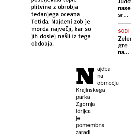
Judovs
dočaka
plitvine z obrobja
naselje
ohladi
tedanjega oceana
sredi
Tetida. Najdeni zob je
noči
morda največji, kar so
požgal
SODELO
palest
jih doslej našli iz tega
Zelens
vas
obdobja.
gre
na
na
Zahod
obisk
bregu,
N
k
več
ajdba
Vučiću
ranjeni
na
"To
območju
je za
Krajinskega
Ruse
parka
udarec
Zgornja
v
Idrijca
obraz"
je
pomembna
zaradi