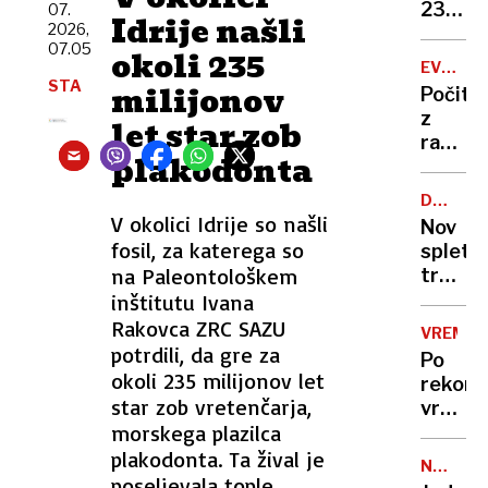
zapor
236
07.
Idrije našli
mu
2026,
milijon
07.05
ne
okoli 235
v
EVROPA
bo
štirih
STA
GORI
milijonov
Počitn
treba
mesec
z
let star zob
razgl
plakodonta
na
požar:
DRUŽBE
postaj
OMREŽJ
V okolici Idrije so našli
Nov
poletni
fosil, za katerega so
spletni
požari
na Paleontološkem
trend
vse
skrbi
inštitutu Ivana
hujši?
stroko
Rakovca ZRC SAZU
VREME
osamlj
potrdili, da gre za
Po
postaj
okoli 235 milijonov let
rekor
zažele
star zob vretenčarja,
vročin
življen
morskega plazilca
valu
slog
bomo
plakodonta. Ta žival je
NEZAKO
končno
poseljevala tople
NASELB