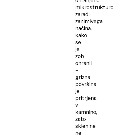
ohranjeno
mikrostrukturo,
zaradi
zanimivega
načina,
kako
se
je
zob
ohranil
–
grizna
površina
je
pritrjena
v
kamnino,
zato
sklenine
ne