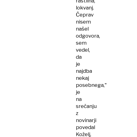
rastlina,
lokvanj.
Čeprav
nisem
našel
odgovora,
sem
vedel,
da
je
najdba
nekaj
posebnega,"
je
na
srečanju
z
novinarji
povedal
Koželj,