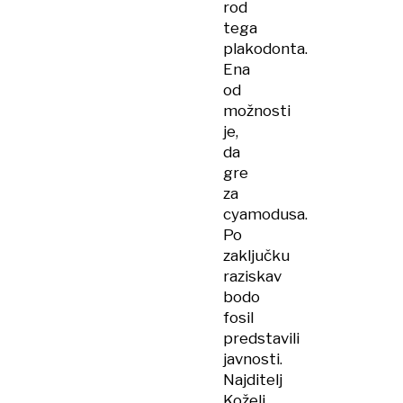
rod
tega
plakodonta.
Ena
od
možnosti
je,
da
gre
za
cyamodusa.
Po
zaključku
raziskav
bodo
fosil
predstavili
javnosti.
Najditelj
Koželj