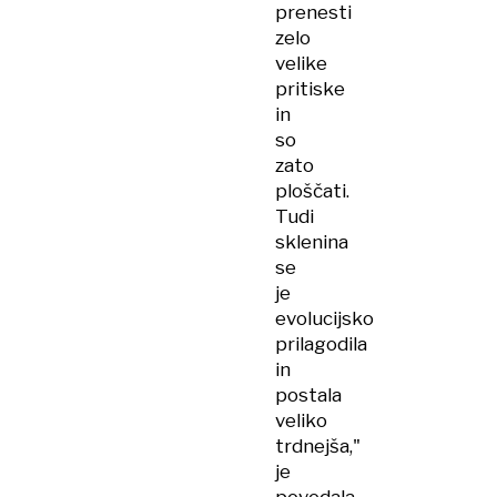
prenesti
zelo
velike
pritiske
in
so
zato
ploščati.
Tudi
sklenina
se
je
evolucijsko
prilagodila
in
postala
veliko
trdnejša,"
je