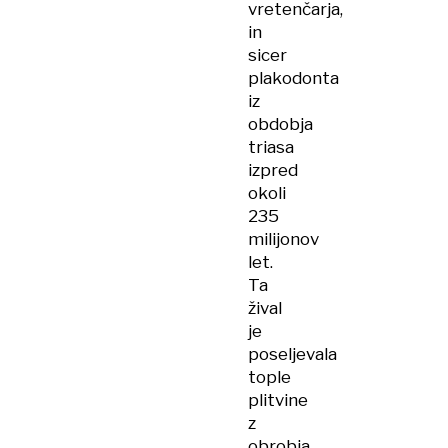
vretenčarja,
in
sicer
plakodonta
iz
obdobja
triasa
izpred
okoli
235
milijonov
let.
Ta
žival
je
poseljevala
tople
plitvine
z
obrobja