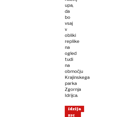
upa,
da
bo
vsaj
v
obliki
replike
na
ogled
tudi
na
območju
Krajinskega
parka
Zgornja
Idrijca.
idrija
zrc