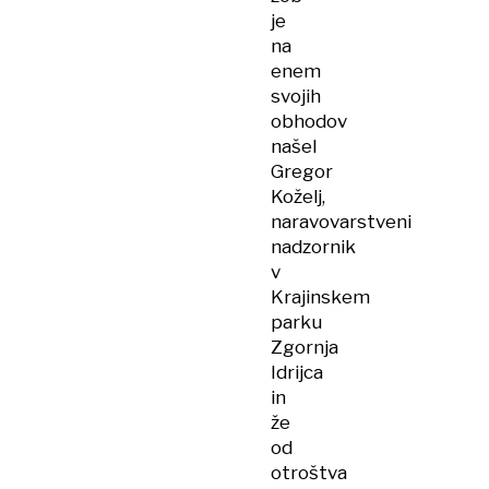
je
na
enem
svojih
obhodov
našel
Gregor
Koželj,
naravovarstveni
nadzornik
v
Krajinskem
parku
Zgornja
Idrijca
in
že
od
otroštva