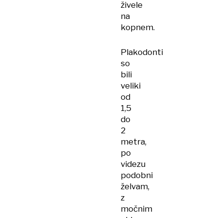
živele
na
kopnem.
Plakodonti
so
bili
veliki
od
1,5
do
2
metra,
po
videzu
podobni
želvam,
z
močnim