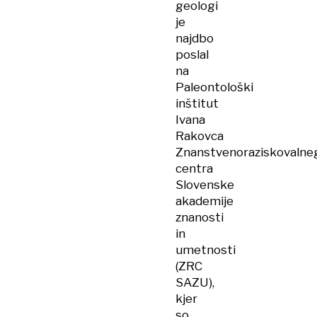
geologi
je
najdbo
poslal
na
Paleontološki
inštitut
Ivana
Rakovca
Znanstvenoraziskovalne
centra
Slovenske
akademije
znanosti
in
umetnosti
(ZRC
SAZU),
kjer
so