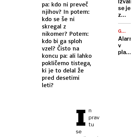
centov
Izvalil
pa: kdo ni preveč
mrtvim
cenejši
se je
njihov? In potem:
tudi
z
povzroč
kdo se še ni
dvema
brez
skregal z
glavam
izpita
GORSKI
nikomer? Potem:
a
TURIZE
Alarm
kdo bi ga sploh
presen
v
vzel? Čisto na
se
planins
koncu pa: ali lahko
tu
kočah:
šele
pokličemo tistega,
»Če
začne
ki je to delal že
bo
pred desetimi
šlo
leti?
tako
naprej,
bo
I
vode
n
zmanjk
prav
tu
se