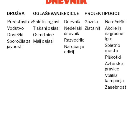
DRUŽBA
OGLAŠEVANJE
EDICIJE
PROJEKTI
POGOJI
Predstavitev
Spletni oglasi
Dnevnik
Gazela
Naročniški
Vodstvo
Tiskani oglasi
Nedeljski
Zlata nit
Akcije in
dnevnik
nagradne
Dosežki
Osmrtnice
igre
Razvedrilo
Sporočila za
Mali oglasi
Spletno
javnost
Naročanje
mesto
edicij
Piškotki
Avtorske
pravice
Volilna
kampanja
Zasebnost