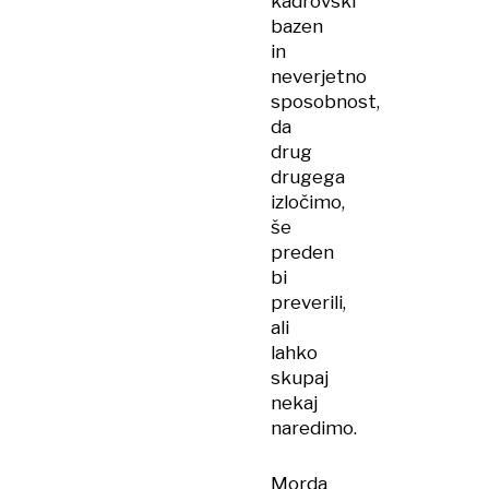
kadrovski
bazen
in
neverjetno
sposobnost,
da
drug
drugega
izločimo,
še
preden
bi
preverili,
ali
lahko
skupaj
nekaj
naredimo.
Morda