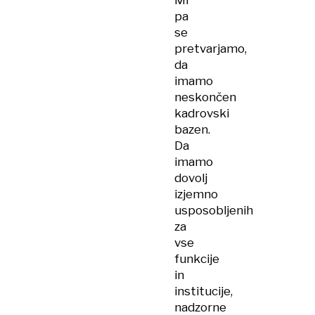
Mi
pa
se
pretvarjamo,
da
imamo
neskončen
kadrovski
bazen.
Da
imamo
dovolj
izjemno
usposobljenih
za
vse
funkcije
in
institucije,
nadzorne