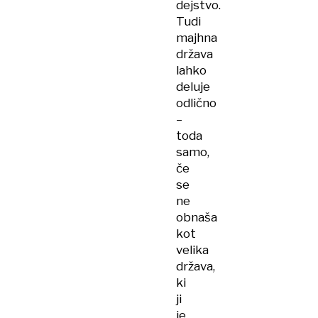
dejstvo.
Tudi
majhna
država
lahko
deluje
odlično
–
toda
samo,
če
se
ne
obnaša
kot
velika
država,
ki
ji
je