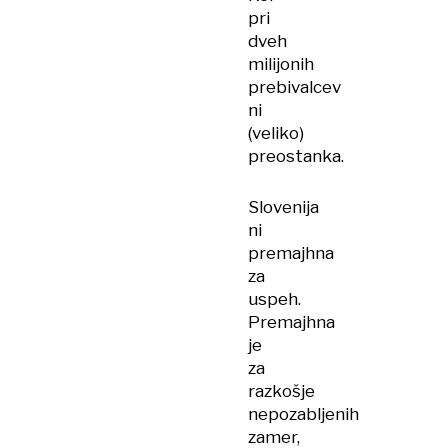
pri
dveh
milijonih
prebivalcev
ni
(veliko)
preostanka.
Slovenija
ni
premajhna
za
uspeh.
Premajhna
je
za
razkošje
nepozabljenih
zamer,