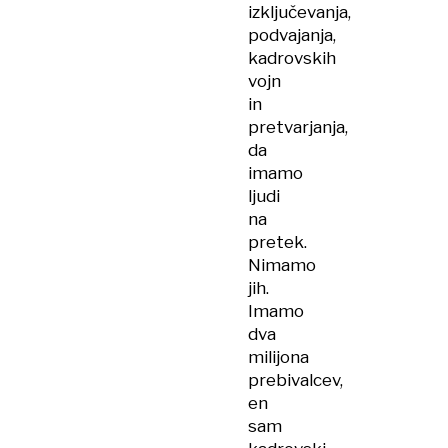
izključevanja,
podvajanja,
kadrovskih
vojn
in
pretvarjanja,
da
imamo
ljudi
na
pretek.
Nimamo
jih.
Imamo
dva
milijona
prebivalcev,
en
sam