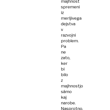
majhnost
spremeni
iz
merljivega
dejstva
v
razvojni
problem.
Pa
ne
zato,
ker
bi
bilo
z
majhnostjo
sámo
kaj
narobe.
Nasprotno.