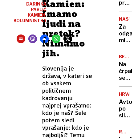
Kamien:
romanc
pretre
DARINKA
ukrajin
vrh
PAVLIČ
Imamo
vojak
KAMIEN,
nogom
NASVET
ljudi na
KOLUMNISTKA
umrl
domne
Za
zaradi
Infanti
pretek?
odganj
zastru
ljubica
Nimamo
miši
in
pogos
jih.
visoko
zadost
izplači
BENCIN
že
IN
Uefe
Na
en
Slovenija je
DIZEL
črpalk
sam
država, v kateri se
se
list
ob vsakem
nam
priljub
političnem
obeta
rastlin
HRVAŠK
kadrovanju
občutn
Avto
najprej vprašamo:
poceni
po
goriva,
kdo je naš? Šele
silovi
dizel
potem sledi
trku
kar
vprašanje: kdo je
prepolo
12
RAZVOJ
najboljši? Temu
med
MOTNJA