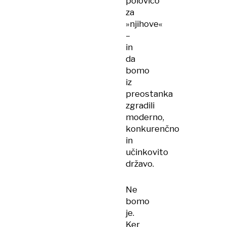
polovico
za
»njihove«
–
in
da
bomo
iz
preostanka
zgradili
moderno,
konkurenčno
in
učinkovito
državo.
Ne
bomo
je.
Ker