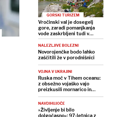
GORSKI TURIZEM
Vročinski val je dosegelj
gore, zaradi pomanjkanja
vode zaskrbljeni tudi v
kočah
NALEZLJIVE BOLEZNI
Novorojenčke bodo lahko
zaščitili že v porodnišnici
VOJNA V UKRAJINI
Ruska moč v Tihem oceanu:
z obsežno vojaško vajo
preizkusili mornarico in
balistične rakete
NAVDIHUJOČE
»Življenje bi bilo
dolgočasno«: 97-letnica z