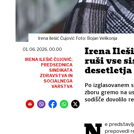
Irena Ilešič Čujovič Foto: Bojan Velikonja
Irena Ileši
01. 06. 2026, 00.00
ruši vse s
IRENA ILEŠIČ ČUJOVIČ,
PREDSEDNICA
desetletja
SINDIKATA
ZDRAVSTVA IN
SOCIALNEGA
Po izglasovanem 
VARSTVA
zboru gremo na us
sodišče dovolilo r
N
e predstavlj
prepovedi r