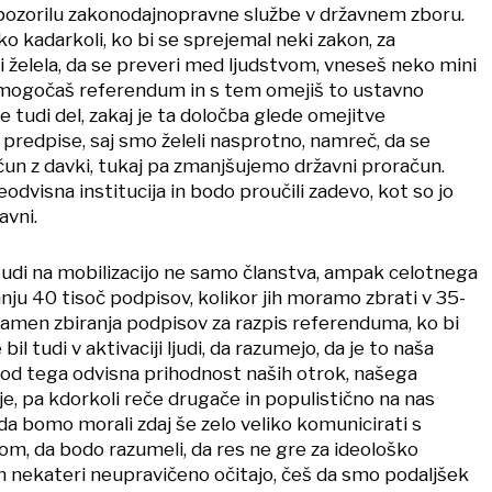
pozorilu zakonodajnopravne službe v državnem zboru.
 kadarkoli, ko bi se sprejemal neki zakon, za
i želela, da se preveri med ljudstvom, vneseš neko mini
mogočaš referendum in s tem omejiš to ustavno
tudi del, zakaj je ta določba glede omejitve
predpise, saj smo želeli nasprotno, namreč, da se
čun z davki, tukaj pa zmanjšujemo državni proračun.
odvisna institucija in bodo proučili zadevo, kot so jo
avni.
udi na mobilizacijo ne samo članstva, ampak celotnega
anju 40 tisoč podpisov, kolikor jih moramo zbrati v 35-
men zbiranja podpisov za razpis referenduma, ko bi
e bil tudi v aktivaciji ljudi, da razumejo, da je to naša
e od tega odvisna prihodnost naših otrok, našega
 je, pa kdorkoli reče drugače in populistično na nas
da bomo morali zdaj še zelo veliko komunicirati s
om, da bodo razumeli, da res ne gre za ideološko
 nekateri neupravičeno očitajo, češ da smo podaljšek