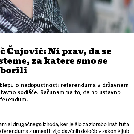
č Čujovič: Ni prav, da se
isteme, za katere smo se
 borili
sklepu o nedopustnosti referenduma v državnem
tavno sodišče. Računam na to, da bo ustavno
eferendum.
am si drugačnega izhoda, ker je šlo za zlorabo instituta
eferenduma z umestitvijo davčnih določb v zakon kljub