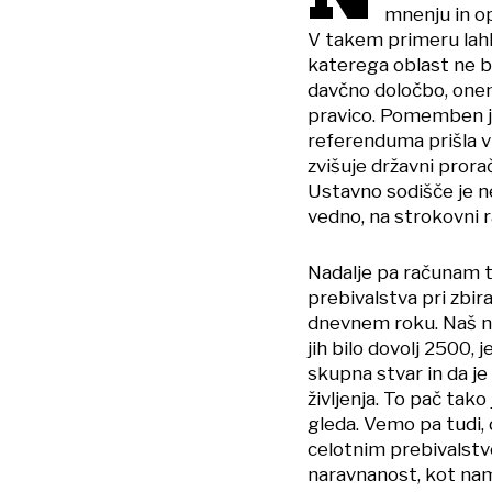
mnenju in o
V takem primeru lahko
katerega oblast ne b
davčno določbo, one
pravico. Pomemben je 
referenduma prišla v 
zvišuje državni prora
Ustavno sodišče je ne
vedno, na strokovni r
Nadalje pa računam t
prebivalstva pri zbir
dnevnem roku. Naš na
jih bilo dovolj 2500, j
skupna stvar in da j
življenja. To pač tako
gleda. Vemo pa tudi, 
celotnim prebivalstv
naravnanost, kot nam