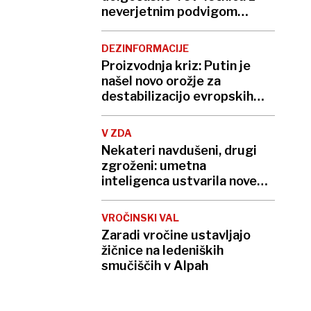
neverjetnim podvigom
podrla lastni rekord
DEZINFORMACIJE
Proizvodnja kriz: Putin je
našel novo orožje za
destabilizacijo evropskih
demokracij
V ZDA
Nekateri navdušeni, drugi
zgroženi: umetna
inteligenca ustvarila nove
viruse
VROČINSKI VAL
Zaradi vročine ustavljajo
žičnice na ledeniških
smučiščih v Alpah