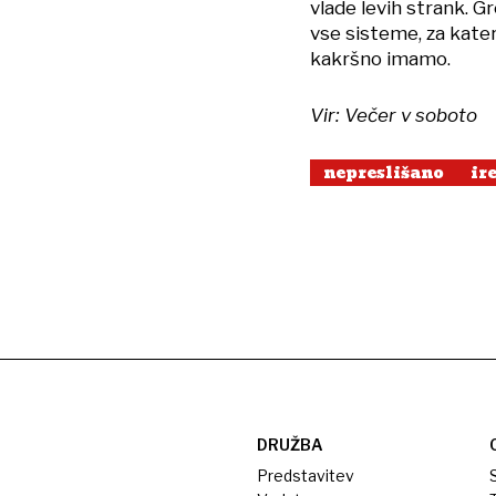
vlade levih strank. Gr
vse sisteme, za katere
kakršno imamo.
Vir: Večer v soboto
nepreslišano
ir
DRUŽBA
Predstavitev
S