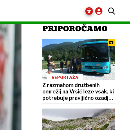
PRIPOROČAMO
REPORTAŽA
Z razmahom družbenih
omrežij na Vršič leze vsak, ki
potrebuje pravljično ozadje
za selfije