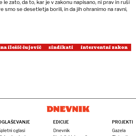
e le zato, da to, kar je v zakonu napisano, ni prav in ruši
 smo se desetletja borili, in da jih ohranimo na ravni,
ena ilešič čujovič
sindikati
interventni zakon
OGLAŠEVANJE
EDICIJE
PROJEKTI
pletni oglasi
Dnevnik
Gazela