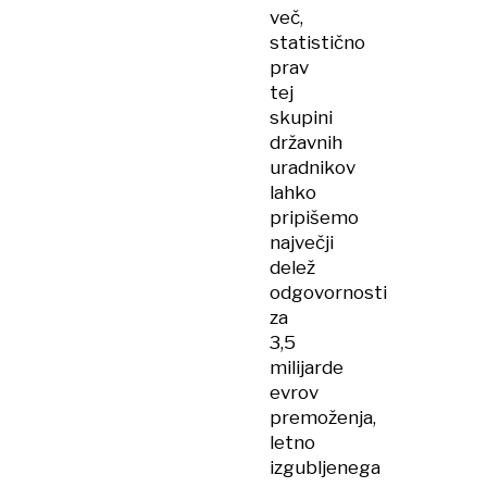
več,
statistično
prav
tej
skupini
državnih
uradnikov
lahko
pripišemo
največji
delež
odgovornosti
za
3,5
milijarde
evrov
premoženja,
letno
izgubljenega