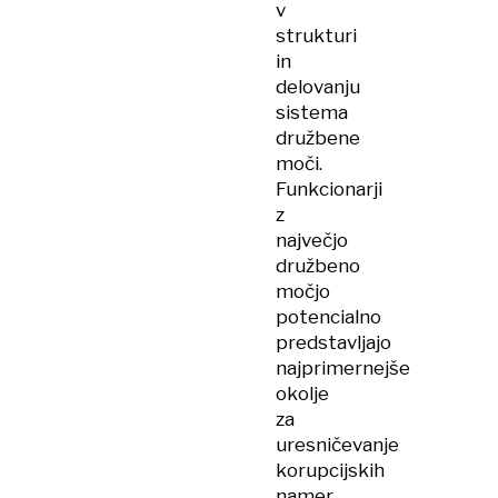
v
strukturi
in
delovanju
sistema
družbene
moči.
Funkcionarji
z
največjo
družbeno
močjo
potencialno
predstavljajo
najprimernejše
okolje
za
uresničevanje
korupcijskih
namer.