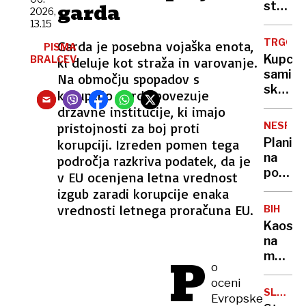
zagore
garda
strese
2026,
gasiti
močan
13.15
pomag
potres
TRGOVI
Garda je posebna vojaška enota,
PISMA
tudi
število
Kupci
BRALCEV
ki deluje kot straža in varovanje.
air
smrtni
sami
Na območju spopadov s
tractor
žrtev
skenir
korupcijo garda povezuje
vse
in
državne institucije, ki imajo
večje
plačuje
pristojnosti za boj proti
NESREČ
bi
Planin
korupciji. Izreden pomen tega
bilo
na
področja razkriva podatek, da je
prav,
poti
v EU ocenjena letna vrednost
da
na
izgub zaradi korupcije enaka
zato
Triglav
vrednosti letnega proračuna EU.
dobijo
BIH
zdrsnil
popus
Kaos
v
na
smrt
P
mejne
o
prehod
oceni
policis
SLOVENI
Evropske
sta
RUSIJA