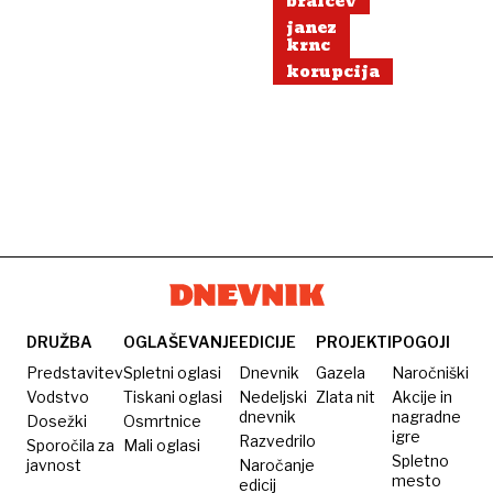
bralcev
janez
krnc
korupcija
DRUŽBA
OGLAŠEVANJE
EDICIJE
PROJEKTI
POGOJI
Predstavitev
Spletni oglasi
Dnevnik
Gazela
Naročniški
Vodstvo
Tiskani oglasi
Nedeljski
Zlata nit
Akcije in
dnevnik
nagradne
Dosežki
Osmrtnice
igre
Razvedrilo
Sporočila za
Mali oglasi
Spletno
javnost
Naročanje
mesto
edicij