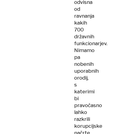
odvisna
od
ravnanja
kakih
700
državnih
funkcionarjev.
Nimamo
pa
nobenih
uporabnih
orodij,
s
katerimi
bi
pravočasno
lahko
razkrili
korupcijske
načrte