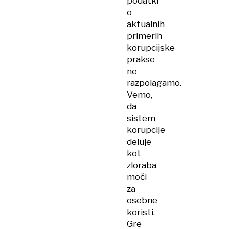
podatki
o
aktualnih
primerih
korupcijske
prakse
ne
razpolagamo.
Vemo,
da
sistem
korupcije
deluje
kot
zloraba
moči
za
osebne
koristi.
Gre