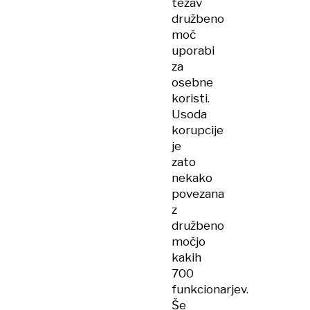
težav
družbeno
moč
uporabi
za
osebne
koristi.
Usoda
korupcije
je
zato
nekako
povezana
z
družbeno
močjo
kakih
700
funkcionarjev.
Še