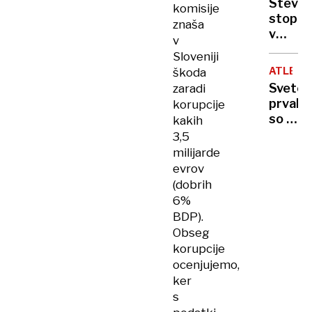
Stevan
komisije
se
stopil
znaša
stepla,
v
v
naraze
stik
so ju
Sloveniji
s
vlekli
ATLETI
škoda
preds
potniki
Svetov
zaradi
ruskeg
prvaka
korupcije
parlam
so s
kakih
načrtu
stadio
3,5
obisk
odpelja
milijarde
Moskv
na
evrov
invali
(dobrih
vozičk
6%
BDP).
Obseg
korupcije
ocenjujemo,
ker
s