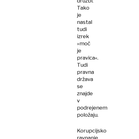
družbi.
Tako
je
nastal
tudi
izrek
»moč
je
pravica«.
Tudi
pravna
država
se
znajde
v
podrejenem
položaju.
Korupcijsko
ravnanje