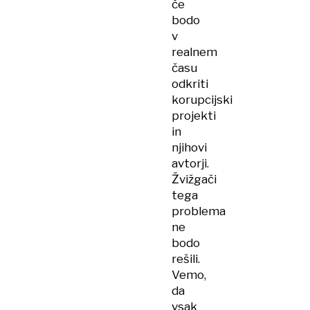
če
bodo
v
realnem
času
odkriti
korupcijski
projekti
in
njihovi
avtorji.
Žvižgači
tega
problema
ne
bodo
rešili.
Vemo,
da
vsak