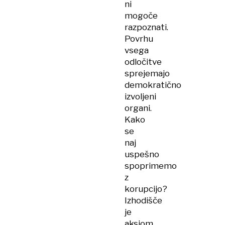
ni
mogoče
razpoznati.
Povrhu
vsega
odločitve
sprejemajo
demokratično
izvoljeni
organi.
Kako
se
naj
uspešno
spoprimemo
z
korupcijo?
Izhodišče
je
aksiom,