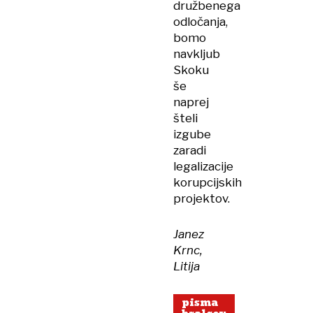
družbenega
odločanja,
bomo
navkljub
Skoku
še
naprej
šteli
izgube
zaradi
legalizacije
korupcijskih
projektov.
Janez
Krnc,
Litija
pisma