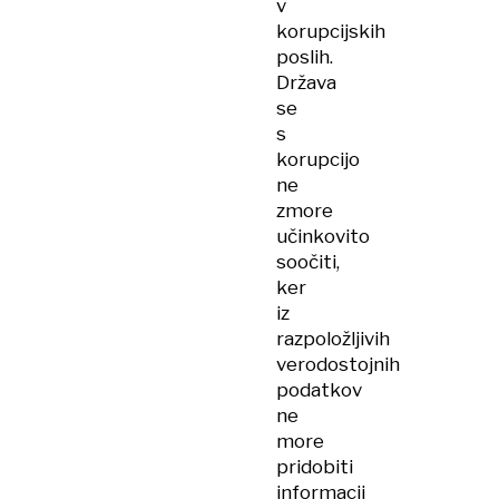
v
korupcijskih
poslih.
Država
se
s
korupcijo
ne
zmore
učinkovito
soočiti,
ker
iz
razpoložljivih
verodostojnih
podatkov
ne
more
pridobiti
informacij