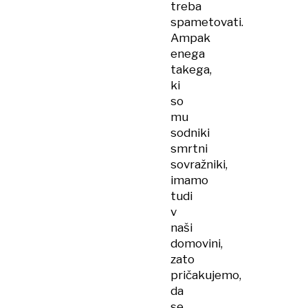
treba
spametovati.
Ampak
enega
takega,
ki
so
mu
sodniki
smrtni
sovražniki,
imamo
tudi
v
naši
domovini,
zato
pričakujemo,
da
se