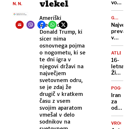
vlekel
do
vodilno
N. N.
35
vlogo
stopinj
tudi
Ameriški
GREGOR
dežja
pri
MACGR
predsednik
Največ
ni na
razvoj
Donald Trump, ki
prevar
vidiku
zdravil
v
sicer nima
»Leta
zgodovi
osnovnega pojma
2030
ljudem
o nogometu, ki se
bodo
ATLETI
prodaj
te dni igra v
moji
16-
državo,
njegovi državi na
tekme
letna
ki
Kitajci,
največjem
Živa
sploh
ne
Remic
svetovnem odru,
ni
Merck
postal
se je zdaj že
obstaj
POGOVO
svetov
drugič v kratkem
Iran
prvaki
času z vsem
za
v
svojim aparatom
odprtj
teku
vmešal v delo
Hormu
na
ožine
sodnikov na
800
VROČIN
zahtev
svetovnem