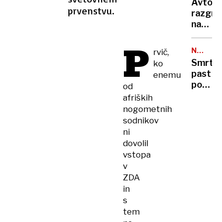
metro
Avto,
končan
prvenstvu.
razgre
vojne,
na
odškod
soncu?
odprav
P
S
sankcij
NA
rvič,
tem
CESTAH
…
Smrto
ko
15-
past
enemu
sekun
pod
od
trikom
tovornj
afriških
ga
400
nogometnih
boste
mrtvih
sodnikov
ohladili
na
ni
hitreje
leto,
dovolil
kot
rešite
vstopa
s
že
klimo
v
obstaja
ZDA
a je
in
v
s
Evropi
tem
še ni