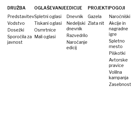
DRUŽBA
OGLAŠEVANJE
EDICIJE
PROJEKTI
POGOJI
Predstavitev
Spletni oglasi
Dnevnik
Gazela
Naročniški
Vodstvo
Tiskani oglasi
Nedeljski
Zlata nit
Akcije in
dnevnik
nagradne
Dosežki
Osmrtnice
igre
Razvedrilo
Sporočila za
Mali oglasi
Spletno
javnost
Naročanje
mesto
edicij
Piškotki
Avtorske
pravice
Volilna
kampanja
Zasebnost