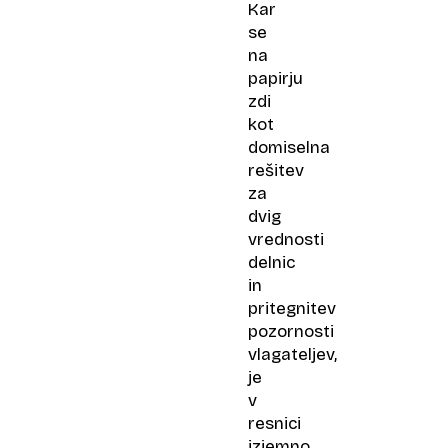
blizu
Kar
tudi
se
ether
na
papirju
zdi
kot
domiselna
rešitev
za
dvig
vrednosti
delnic
in
pritegnitev
pozornosti
vlagateljev,
je
v
resnici
izjemno