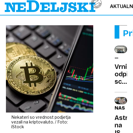
AKTUAL
Pr
SEM
IN
Vrnit
TJA
odpis
sceni
se
vrača
kot
NASA
elektr
Astro
Nekateri so vrednost podjetja
zmag
vezali na kriptovaluto. / Foto:
na
iStock
ISS