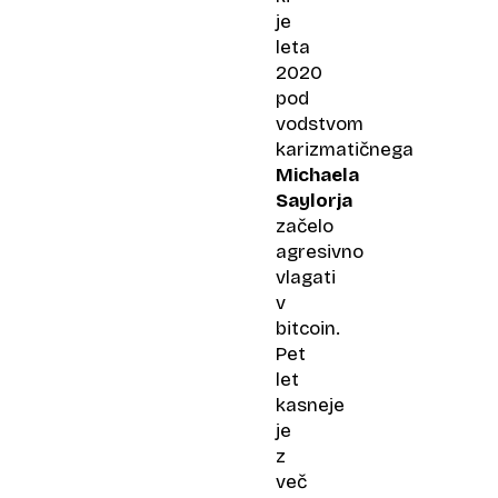
je
leta
2020
pod
vodstvom
karizmatičnega
Michaela
Saylorja
začelo
agresivno
vlagati
v
bitcoin.
Pet
let
kasneje
je
z
več