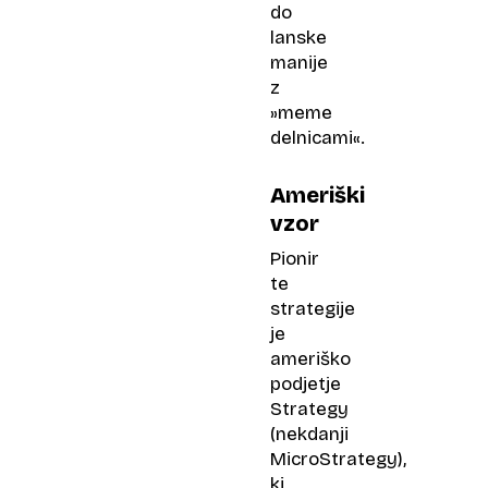
do
lanske
manije
z
»meme
delnicami«.
Ameriški
vzor
Pionir
te
strategije
je
ameriško
podjetje
Strategy
(nekdanji
MicroStrategy),
ki