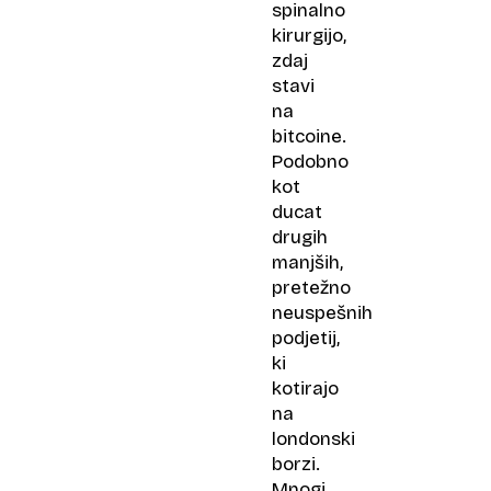
spinalno
kirurgijo,
zdaj
stavi
na
bitcoine.
Podobno
kot
ducat
drugih
manjših,
pretežno
neuspešnih
podjetij,
ki
kotirajo
na
londonski
borzi.
Mnogi