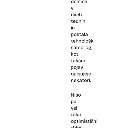
delnice
v
dveh
tednih
in
postala
tehnološki
samorog,
kot
takšen
pojav
opisujejo
nekateri.
Niso
pa
vsi
tako
optimistični.
»Moj