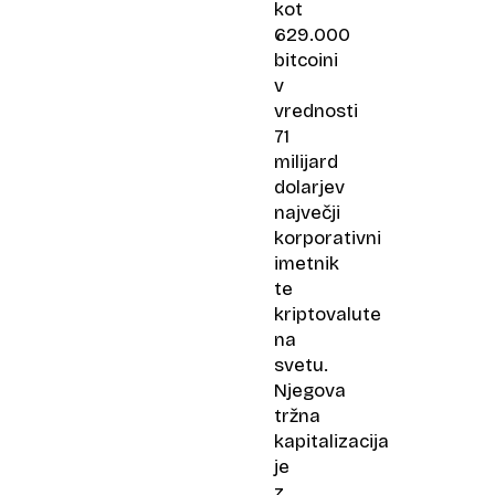
kot
629.000
bitcoini
v
vrednosti
71
milijard
dolarjev
največji
korporativni
imetnik
te
kriptovalute
na
svetu.
Njegova
tržna
kapitalizacija
je
z