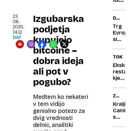
uspeli
pripra
Izgubarska
23.
DOBRE
vesolj
08.
ZGODB
Trg
podjetja
2025,
suši
EVROP
14.12
Evrope
kupujejo
DAF
simboli
kraj
bitcoine –
čezme
TOKIO
dobra ideja
življenj
Eksklu
ali pot v
restavr
kjer
pogubo?
pridejo
do
ZDRUŽ
Medtem ko nekateri
hrane
KRALJ
v tem vidijo
samo
Kraljic
izbranc
genialno potezo za
Camill
s
dvig vrednosti
čevlje
delnic, analitiki
nad