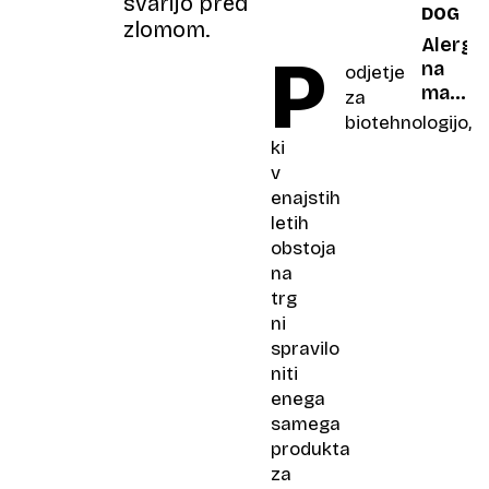
svarijo pred
DOGNA
spolne
zlomom.
napada
Alergič
P
na
odjetje
mačke
za
Ne
biotehnologijo,
boste
ki
verjeli,
v
rešitev
enajstih
se
letih
skriva
obstoja
v
na
kokoš
trg
jajcu
ni
spravilo
niti
enega
samega
produkta
za