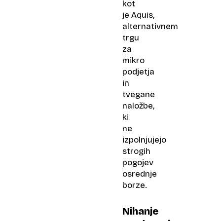
kot
je Aquis,
alternativnem
trgu
za
mikro
podjetja
in
tvegane
naložbe,
ki
ne
izpolnjujejo
strogih
pogojev
osrednje
borze.
Nihanje