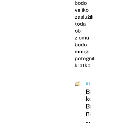
bodo
veliko
zaslužili,
toda
ob
zlomu
bodo
mnogi
potegnili
kratko.
KRIPTOVALUTE
Borzni
komentar:
Bitcoin
na
novem
rekordu,