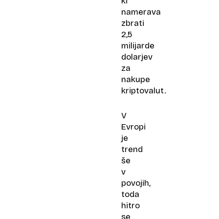
ki
namerava
zbrati
2,5
milijarde
dolarjev
za
nakupe
kriptovalut.
V
Evropi
je
trend
še
v
povojih,
toda
hitro
se