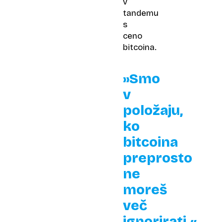
v
tandemu
s
ceno
bitcoina.
»Smo
v
položaju,
ko
bitcoina
preprosto
ne
moreš
več
ignorirati.«