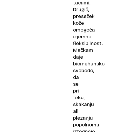
tacami.
Drugič,
presežek
kože
omogoča
izjemno
fleksibilnost.
Mačkam
daje
biomehansko
svobodo,
da
se
pri
teku,
skakanju
ali
plezanju
popolnoma
iztegnejo,