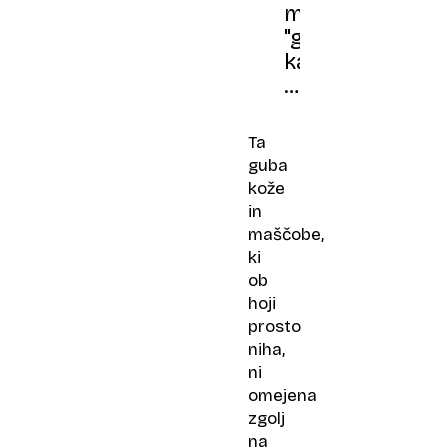
mačke
"gnetejo":
kaj
vam
s
tem
Ta
sporočajo
guba
in
kože
kdaj
in
je
maščobe,
treba
ki
k
ob
veterinarju?
hoji
prosto
niha,
ni
omejena
zgolj
na