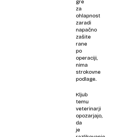
gre
za
ohlapnost
zaradi
napačno
zašite
rane
po
operaciji,
nima
strokovne
podlage.
Kljub
temu
veterinarji
opozarjajo,
da
je
razlikovanje