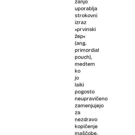
zanjo
uporablja
strokovni
izraz
»prvinski
žep«
(ang.
primordial
pouch),
medtem
ko
jo
laiki
pogosto
neupravičeno
zamenjujejo
za
nezdravo
kopičenje
maščobe.