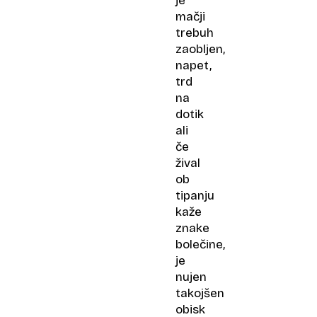
je
mačji
trebuh
zaobljen,
napet,
trd
na
dotik
ali
če
žival
ob
tipanju
kaže
znake
bolečine,
je
nujen
takojšen
obisk