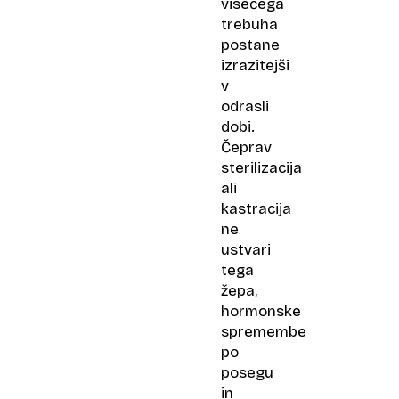
visečega
trebuha
postane
izrazitejši
v
odrasli
dobi.
Čeprav
sterilizacija
ali
kastracija
ne
ustvari
tega
žepa,
hormonske
spremembe
po
posegu
in