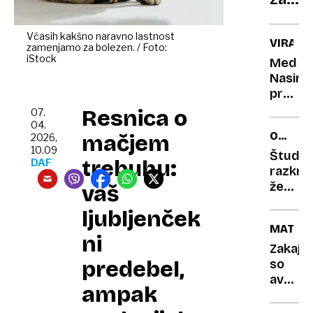
posle
vojne
opera
bo
Včasih kakšno naravno lastnost
VIRALN
zamenjamo za bolezen. / Foto:
na
iStock
Med
mizi
Nasini
tudi
preno
tožba
z
Resnica o
07.
Lune
04.
ODHOD
mačjem
2026,
je
10.09
V
mimo
Študija
trebuhu:
DAF
POSTE
kamer
razkriv
prileb
že
vaš
sladko
ena
ljubljenček
presen
spalna
MATER
navad
ni
lahko
Zakaj
predebel,
izboljš
so
zdravj
avtoim
ampak
srca
bolezn
pogost