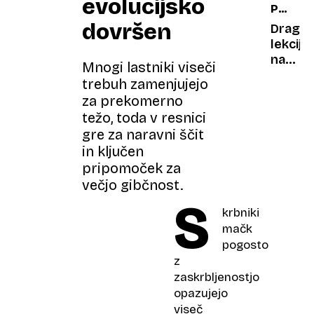
evolucijsko
PREMIS
pri
PREDE
dovršen
ženska
Draga
SPREG
Znanos
lekcija
odkriv
na
Mnogi lastniki viseči
skrivn
letališ
trebuh zamenjujejo
v
zaradi
za prekomerno
mater
šale
težo, toda v resnici
telesu
na
gre za naravni ščit
letalu
in ključen
mora
pripomoček za
v
zapor
večjo gibčnost.
S
krbniki
mačk
pogosto
z
zaskrbljenostjo
opazujejo
viseč