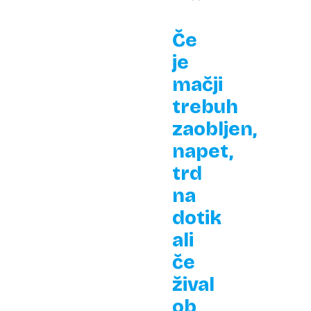
Če
je
mačji
trebuh
zaobljen,
napet,
trd
na
dotik
ali
če
žival
ob