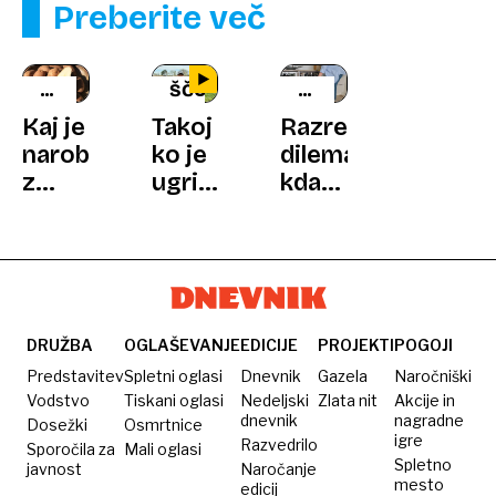
Preberite več
KMETIJSKI
ŠČUKA
KONEC
NASVETI
PREREKANJA
Kaj je
Takoj
Razrešena
narobe
ko je
dilema:
z
ugriznila,
kdaj
vašim
je
je
krompirjem
vedel,
najbolje
in ali
da je
odpreti
ga še
velika,
vrata
lahko
a ne
pomivalnega
jeste?
tudi
stroja
DRUŽBA
OGLAŠEVANJE
EDICIJE
PROJEKTI
POGOJI
največja
Predstavitev
Spletni oglasi
Dnevnik
Gazela
Naročniški
doslej
Vodstvo
Tiskani oglasi
Nedeljski
Zlata nit
Akcije in
dnevnik
nagradne
Dosežki
Osmrtnice
ulovljena
igre
Razvedrilo
Sporočila za
Mali oglasi
v tem
Spletno
javnost
Naročanje
jezeru
mesto
edicij