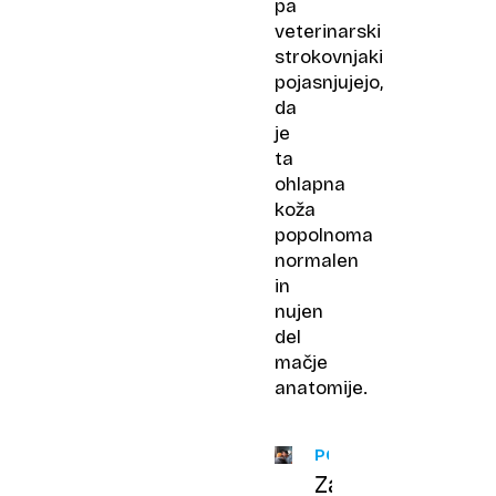
pa
veterinarski
strokovnjaki
pojasnjujejo,
da
je
ta
ohlapna
koža
popolnoma
normalen
in
nujen
del
mačje
anatomije.
POJASNILA
Zakaj