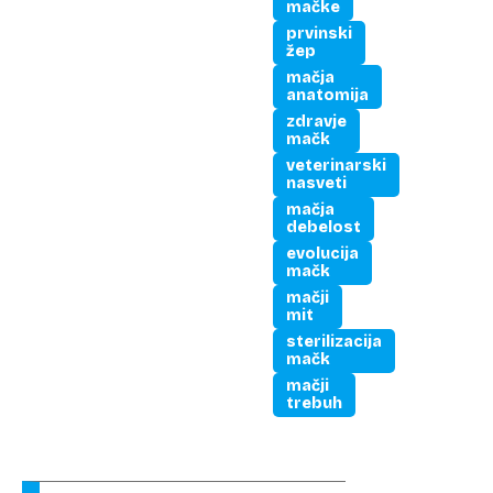
mačke
prvinski
žep
mačja
anatomija
zdravje
mačk
veterinarski
nasveti
mačja
debelost
evolucija
mačk
mačji
mit
sterilizacija
mačk
mačji
trebuh