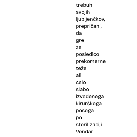
trebuh
svojih
ljubljenčkov,
prepričani,
da
gre
za
posledico
prekomerne
teže
ali
celo
slabo
izvedenega
kirurškega
posega
po
sterilizaciji.
Vendar