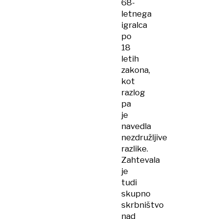
68-
letnega
igralca
po
18
letih
zakona,
kot
razlog
pa
je
navedla
nezdružljive
razlike.
Zahtevala
je
tudi
skupno
skrbništvo
nad