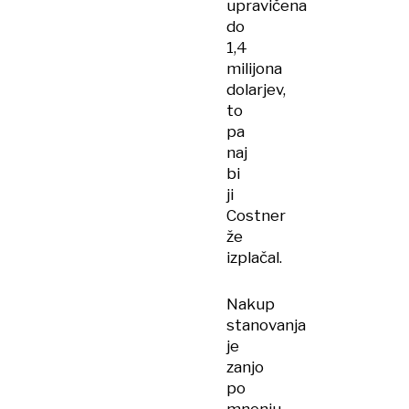
upravičena
do
1,4
milijona
dolarjev,
to
pa
naj
bi
ji
Costner
že
izplačal.
Nakup
stanovanja
je
zanjo
po