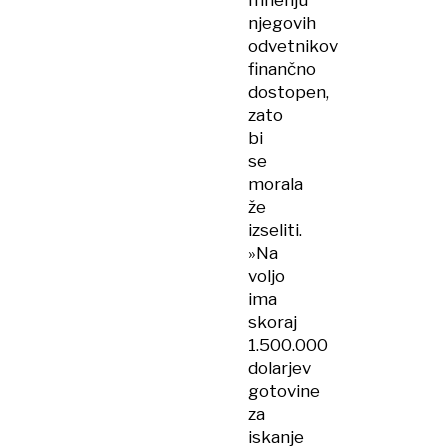
mnenju
njegovih
odvetnikov
finančno
dostopen,
zato
bi
se
morala
že
izseliti.
»Na
voljo
ima
skoraj
1.500.000
dolarjev
gotovine
za
iskanje