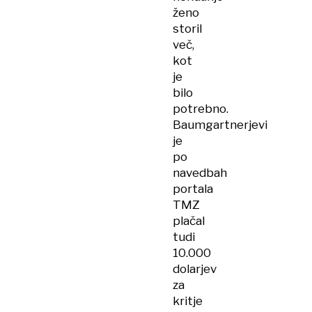
ženo
storil
več,
kot
je
bilo
potrebno.
Baumgartnerjevi
je
po
navedbah
portala
TMZ
plačal
tudi
10.000
dolarjev
za
kritje