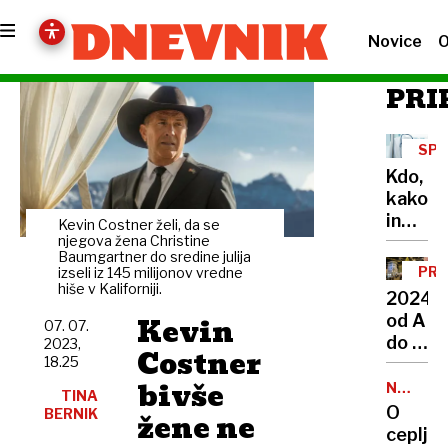
Novice
O
PRI
SP
ZAK
Kdo,
kako
in
Kevin Costner želi, da se
zakaj
njegova žena Christine
Baumgartner do sredine julija
lahko
PRE
izseli iz 145 milijonov vredne
uveljav
hiše v Kaliforniji.
LET
2024
ugovor
Kevin
od A
07. 07.
vesti
do Ž
2023,
Costner
18.25
v
bivše
prestol
NALEZLJ
TINA
BOLEZN
Od
O
BERNIK
žene ne
selitve
cepljen