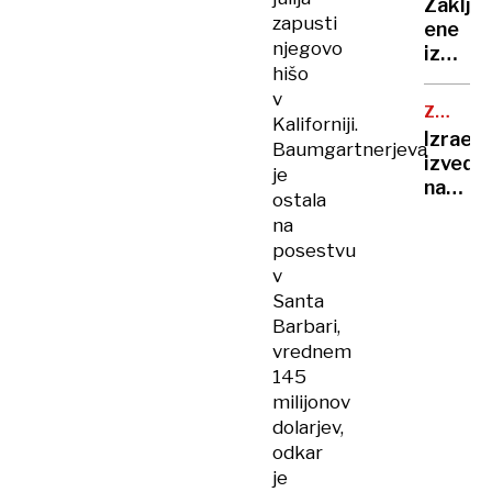
obram
Zaklju
je
zapusti
ene
pela,
njegovo
izmed
Robert
hišo
najzah
Golob
v
reševa
uplenil
ZRAČNI
Kaliforniji.
akcij,
NAPAD
cvetač
Izrael
Baumgartnerjeva
planin
Andrej
izvedel
našli
je
Staret
napad
mrtve
ostala
so
na
na
napodil
Jemen,
posestvu
ko
v
se je
Santa
tam
Barbari,
mudil
vrednem
direkt
145
WHO
milijonov
dolarjev,
odkar
je