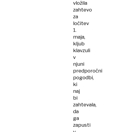
vložila
zahtevo
za
ločitev
1.
maja,
kljub
klavzuli
v
njuni
predporočni
pogodbi,
ki
naj
bi
zahtevala,
da
ga
zapusti
v