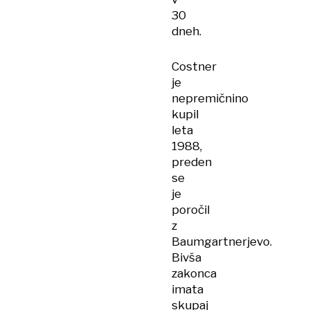
30
dneh.
Costner
je
nepremičnino
kupil
leta
1988,
preden
se
je
poročil
z
Baumgartnerjevo.
Bivša
zakonca
imata
skupaj