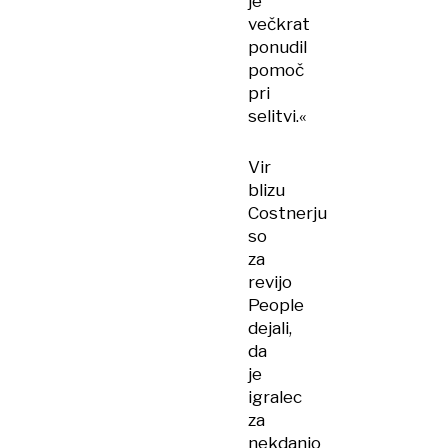
je
večkrat
ponudil
pomoč
pri
selitvi.«
Vir
blizu
Costnerju
so
za
revijo
People
dejali,
da
je
igralec
za
nekdanjo