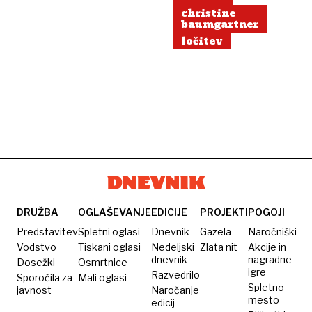
christine
baumgartner
ločitev
DRUŽBA
OGLAŠEVANJE
EDICIJE
PROJEKTI
POGOJI
Predstavitev
Spletni oglasi
Dnevnik
Gazela
Naročniški
Vodstvo
Tiskani oglasi
Nedeljski
Zlata nit
Akcije in
dnevnik
nagradne
Dosežki
Osmrtnice
igre
Razvedrilo
Sporočila za
Mali oglasi
Spletno
javnost
Naročanje
mesto
edicij