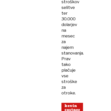
stroškov
selitve
ter
30.000
dolarjev
na
mesec
za
najem
stanovanja.
Prav
tako
plačuje
vse
stroške
za
otroke.
kevin
costner