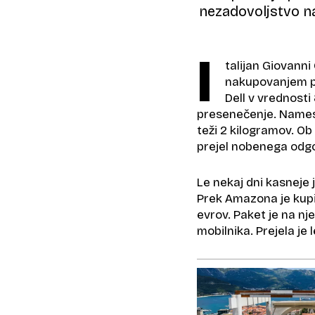
nezadovoljstvo n
I
talijan Giovanni
nakupovanjem pr
Dell v vrednosti 
presenečenje. Namest
teži 2 kilogramov. Ob
prejel nobenega odg
Le nekaj dni kasneje 
Prek Amazona je kupil
evrov. Paket je na nje
mobilnika. Prejela je