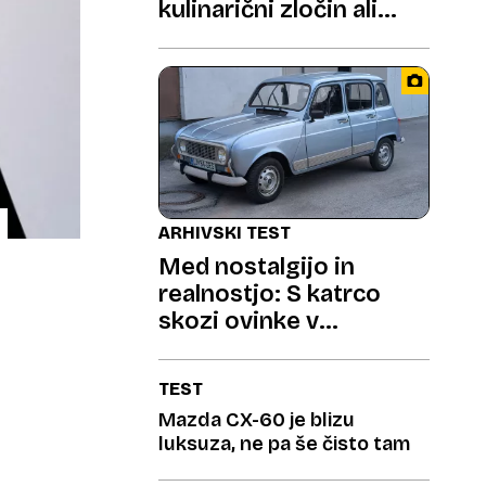
kulinarični zločin ali
revolucija na krožniku?
ARHIVSKI TEST
Med nostalgijo in
realnostjo: S katrco
skozi ovinke v
preteklost
TEST
Mazda CX-60 je blizu
luksuza, ne pa še čisto tam