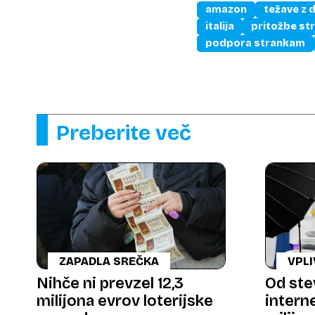
amazon
težave z 
italija
pritožbe st
podpora strankam
Preberite več
ZAPADLA SREČKA
VPLI
Nihče ni prevzel 12,3
Od ste
milijona evrov loterijske
intern