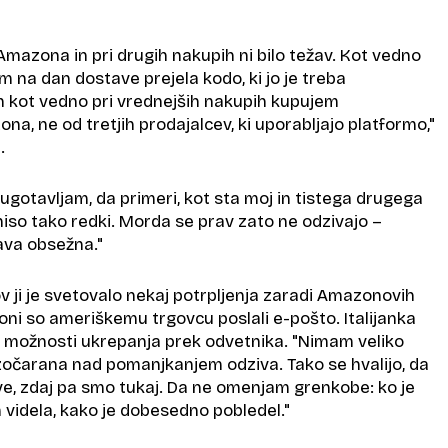
?
mazona in pri drugih nakupih ni bilo težav. Kot vedno
m na dan dostave prejela kodo, ki jo je treba
In kot vedno pri vrednejših nakupih kupujem
, ne od tretjih prodajalcev, ki uporabljajo platformo,"
.
ugotavljam, da primeri, kot sta moj in tistega drugega
iso tako redki. Morda se prav zato ne odzivajo –
žava obsežna."
 ji je svetovalo nekaj potrpljenja zaradi Amazonovih
oni so ameriškemu trgovcu poslali e-pošto. Italijanka
 možnosti ukrepanja prek odvetnika. "Nimam veliko
zočarana nad pomanjkanjem odziva. Tako se hvalijo, da
ve, zdaj pa smo tukaj. Da ne omenjam grenkobe: ko je
 videla, kako je dobesedno pobledel."