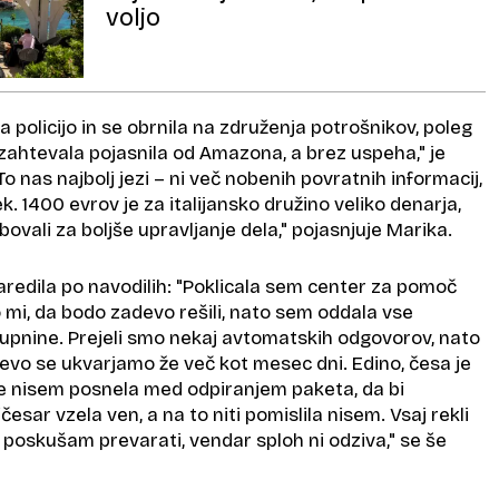
voljo
a policijo in se obrnila na združenja potrošnikov, poleg
ahtevala pojasnila od Amazona, a brez uspeha," je
To nas najbolj jezi – ni več nobenih povratnih informacij,
k. 1400 evrov je za italijansko družino veliko denarja,
ovali za boljše upravljanje dela," pojasnjuje Marika.
naredila po navodilih: "Poklicala sem center za pomoč
 mi, da bodo zadevo rešili, nato sem oddala vse
kupnine. Prejeli smo nekaj avtomatskih odgovorov, nato
adevo se ukvarjamo že več kot mesec dni. Edino, česa je
 se nisem posnela med odpiranjem paketa, da bi
esar vzela ven, a na to niti pomislila nisem. Vsaj rekli
jih poskušam prevarati, vendar sploh ni odziva," se še