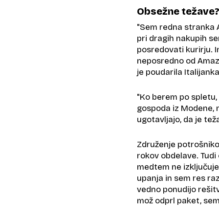
Obsežne težave
"Sem redna stranka A
pri dragih nakupih se
posredovati kurirju. 
neposredno od Amazona
je poudarila Italijanka
"Ko berem po spletu, 
gospoda iz Modene, n
ugotavljajo, da je te
Združenje potrošnikov
rokov obdelave. Tudi 
medtem ne izključuje
upanja in sem res ra
vedno ponudijo rešit
mož odprl paket, sem