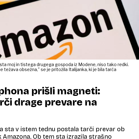
 sta moj in tistega drugega gospoda iz Modene, niso tako redki.
težava obsežna," se je pritožila Italijanka, ki je bila tarča
hona prišli magneti:
arči drage prevare na
anka sta v istem tednu postala tarči prevar ob
 Amazona. Ob tem sta izrazila strašno