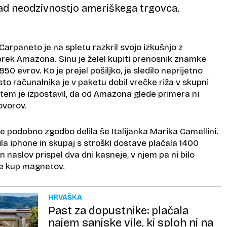
ad neodzivnostjo ameriškega trgovca.
 Carpaneto je na spletu razkril svojo izkušnjo z
ek Amazona. Sinu je želel kupiti prenosnik znamke
850 evrov. Ko je prejel pošiljko, je sledilo neprijetno
o računalnika je v paketu dobil vrečke riža v skupni
 tem je izpostavil, da od Amazona glede primera ni
ovorov.
je podobno zgodbo delila še Italijanka Marika Camellini.
a iphone in skupaj s stroški dostave plačala 1400
n naslov prispel dva dni kasneje, v njem pa ni bilo
 le kup magnetov.
HRVAŠKA
Past za dopustnike: plačala
najem sanjske vile, ki sploh ni na