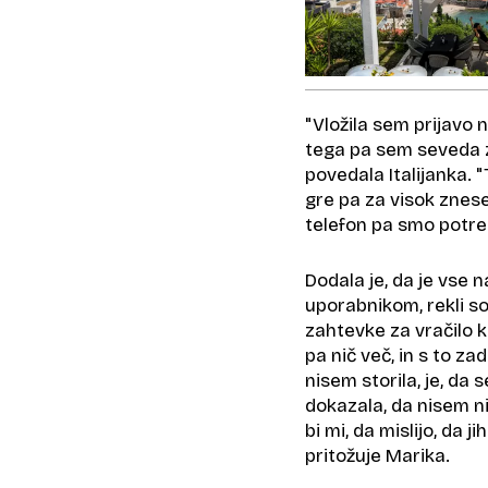
"Vložila sem prijavo n
tega pa sem seveda z
povedala Italijanka. "
gre pa za visok znese
telefon pa smo potreb
Dodala je, da je vse 
uporabnikom, rekli so
zahtevke za vračilo 
pa nič več, in s to z
nisem storila, je, da
dokazala, da nisem nič
bi mi, da mislijo, da 
pritožuje Marika.