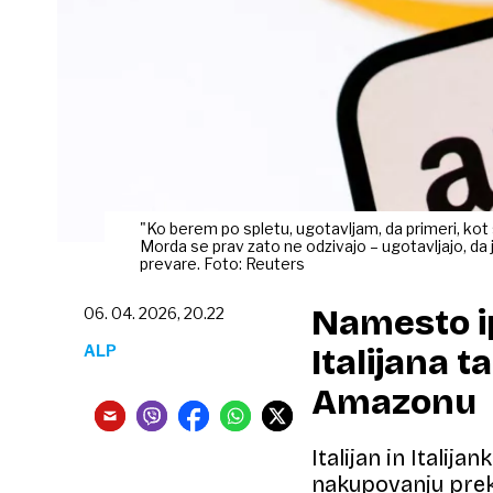
"Ko berem po spletu, ugotavljam, da primeri, kot
Morda se prav zato ne odzivajo – ugotavljajo, da je 
prevare. Foto: Reuters
Namesto ip
06. 04. 2026, 20.22
ALP
Italijana t
Amazonu
Italijan in Italij
nakupovanju prek