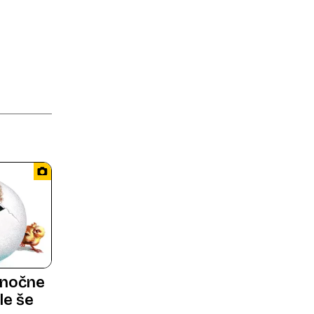
onočne
le še