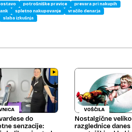
dostavo
potrošniške pravice
prevara pri nakupih
rank
spletno nakupovanje
vračilo denarja
slaba izkušnja
VNICA
VOŠČILA
vardese do
Nostalgične velik
etne senzacije:
razglednice danes 