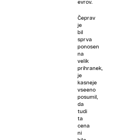
evrov.
Čeprav
je
bil
sprva
ponosen
na
velik
prihranek,
je
kasneje
vseeno
posumil,
da
tudi
ta
cena
ni