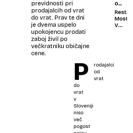
previdnosti pri
OCENA
a je
prodajalcih od vrat
GOSTIL
zaradi
Restavr
do vrat. Prav te dni
bolezn
Most:
je dvema uspelo
skoraj
V
upokojencu prodati
slep
pričak
pravih
zaboj živil po
turisto
večkratniku običajne
cene.
P
rodajalci
od
vrat
do
vrat
v
Sloveniji
niso
več
pogost