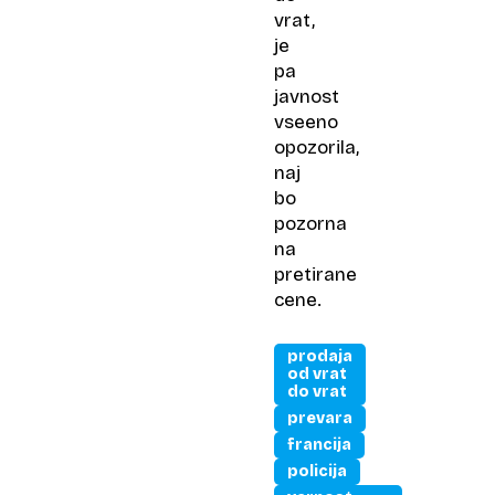
vrat,
je
pa
javnost
vseeno
opozorila,
naj
bo
pozorna
na
pretirane
cene.
prodaja
od vrat
do vrat
prevara
francija
policija