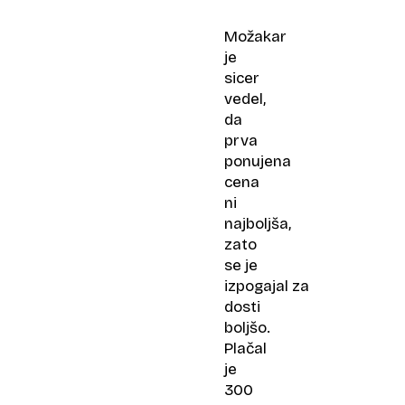
milijarde
uporabnikov
Možakar
gmaila
je
sicer
vedel,
da
prva
ponujena
cena
ni
najboljša,
zato
se je
izpogajal za
dosti
boljšo.
Plačal
je
300