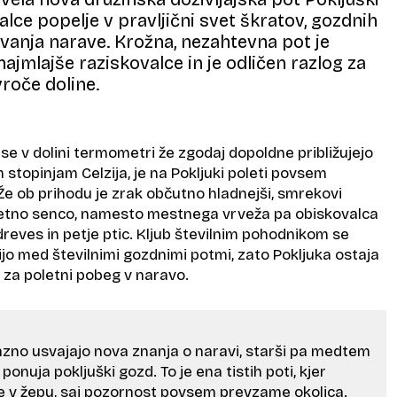
alce popelje v pravljični svet škratov, gozdnih
ovanja narave. Krožna, nezahtevna pot je
ajmlajše raziskovalce in je odličen razlog za
vroče doline.
se v dolini termometri že zgodaj dopoldne približujejo
 stopinjam Celzija, je na Pokljuki poleti povsem
Že ob prihodu je zrak občutno hladnejši, smrekovi
jetno senco, namesto mestnega vrveža pa obiskovalca
reves in petje ptic. Kljub številnim pohodnikom se
jo med številnimi gozdnimi potmi, zato Pokljuka ostaja
 za poletni pobeg v naravo.
azno usvajajo nova znanja o naravi, starši pa medtem
 ponuja pokljuški gozd. To je ena tistih poti, kjer
ne v žepu, saj pozornost povsem prevzame okolica.