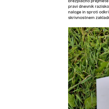
brezplačno prejmete Š
pravi dnevnik razisko
naloge in sproti odkri
skrivnostnem zaklad