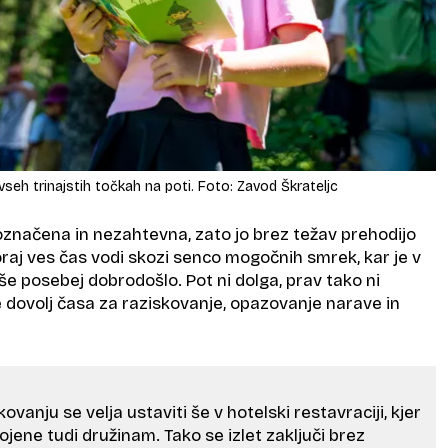
vseh trinajstih točkah na poti. Foto: Zavod Škrateljc
označena in nezahtevna, zato jo brez težav prehodijo
koraj ves čas vodi skozi senco mogočnih smrek, kar je v
še posebej dobrodošlo. Pot ni dolga, prav tako ni
 dovolj časa za raziskovanje, opazovanje narave in
vanju se velja ustaviti še v hotelski restavraciji, kjer
gojene tudi družinam. Tako se izlet zaključi brez