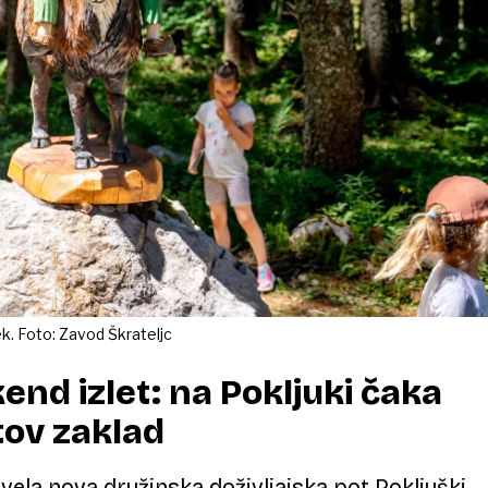
k. Foto: Zavod Škrateljc
kend izlet: na Pokljuki čaka
atov zaklad
ivela nova družinska doživljajska pot Pokljuški