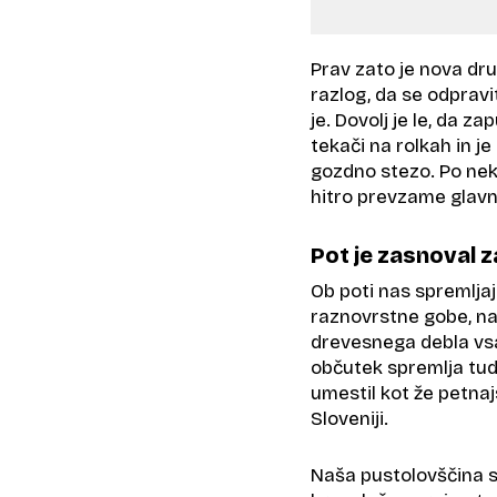
Prav zato je nova dru
razlog, da se odpravit
je. Dovolj je le, da za
tekači na rolkah in je
gozdno stezo. Po neka
hitro prevzame glav
Pot je zasnoval 
Ob poti nas spremljaj
raznovrstne gobe, na 
drevesnega debla vsa
občutek spremlja tudi
umestil kot že petnaj
Sloveniji.
Naša pustolovščina se