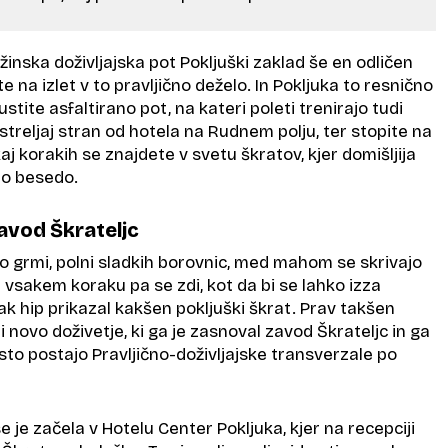
žinska doživljajska pot Pokljuški zaklad še en odličen
e na izlet v to pravljično deželo. In Pokljuka to resnično
pustite asfaltirano pot, na kateri poleti trenirajo tudi
 streljaj stran od hotela na Rudnem polju, ter stopite na
j korakih se znajdete v svetu škratov, kjer domišljija
no besedo.
zavod Škrateljc
o grmi, polni sladkih borovnic, med mahom se skrivajo
vsakem koraku pa se zdi, kot da bi se lahko izza
k hip prikazal kakšen pokljuški škrat. Prav takšen
 novo doživetje, ki ga je zasnoval zavod Škrateljc in ga
sto postajo Pravljično-doživljajske transverzale po
 je začela v Hotelu Center Pokljuka, kjer na recepciji