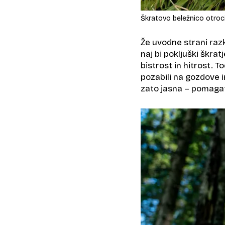
Škratovo beležnico otroci
Že uvodne strani razk
naj bi pokljuški škrat
bistrost in hitrost. T
pozabili na gozdove i
zato jasna – pomagati