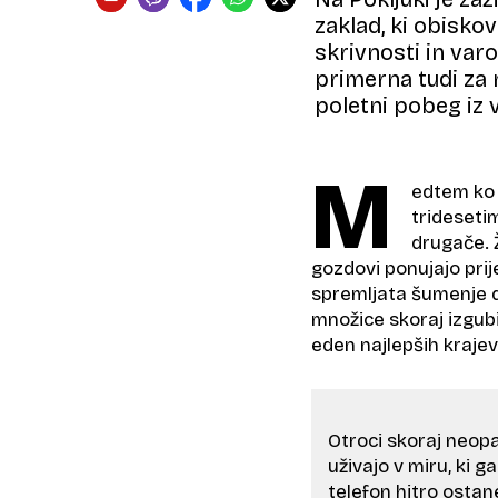
zaklad, ki obiskov
skrivnosti in var
primerna tudi za n
poletni pobeg iz 
M
edtem ko 
tridesetim
drugače. 
gozdovi ponujajo pri
spremljata šumenje d
množice skoraj izgubi
eden najlepših krajev
Otroci skoraj neop
uživajo v miru, ki ga
telefon hitro osta