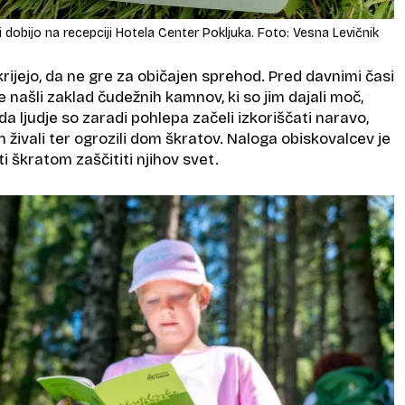
 dobijo na recepciji Hotela Center Pokljuka. Foto: Vesna Levičnik
rijejo, da ne gre za običajen sprehod. Pred davnimi časi
je našli zaklad čudežnih kamnov, ki so jim dajali moč,
oda ljudje so zaradi pohlepa začeli izkoriščati naravo,
n živali ter ogrozili dom škratov. Naloga obiskovalcev je
 škratom zaščititi njihov svet.