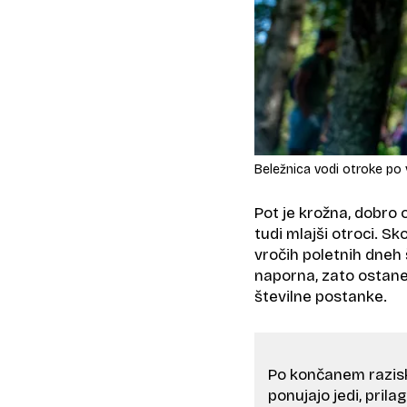
Beležnica vodi otroke po 
Pot je krožna, dobro 
tudi mlajši otroci. S
vročih poletnih dneh 
naporna, zato ostane
številne postanke.
Po končanem razisko
ponujajo jedi, prila