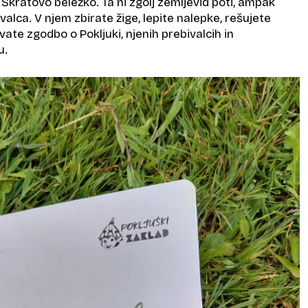
kratovo beležko. Ta ni zgolj zemljevid poti, ampak
valca. V njem zbirate žige, lepite nalepke, rešujete
vate zgodbo o Pokljuki, njenih prebivalcih in
u.