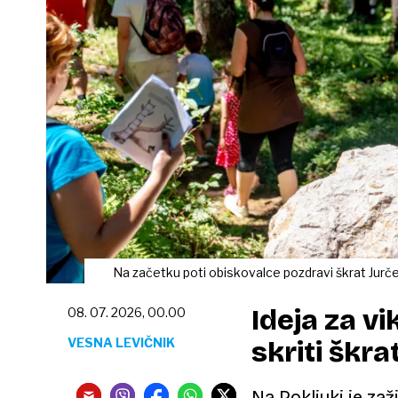
Na začetku poti obiskovalce pozdravi škrat Jurče
Ideja za vi
08. 07. 2026, 00.00
VESNA LEVIČNIK
skriti škr
Na Pokljuki je zaž