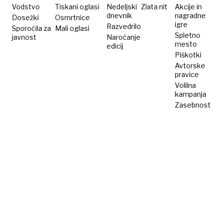
se ne
Vodstvo
Tiskani oglasi
Nedeljski
Zlata nit
Akcije in
dnevnik
nagradne
Dosežki
Osmrtnice
strinja
igre
Razvedrilo
Sporočila za
Mali oglasi
Spletno
javnost
Naročanje
mesto
edicij
Piškotki
Avtorske
pravice
Volilna
kampanja
Zasebnost