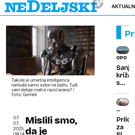
AKTUAL
Pr
OPOZO
Sanjs
križar
Takole je umetna inteligenca
se
narisala samo sebe na izpitu. Tudi
je
vam deluje malce razočarana? /
Foto: Gemini
sprev
v
EMIL
moro
JUVAN
Mislili smo,
07.
Prilo
Norov
07.
za
razsa
da je
2025,
Sloven
08.14