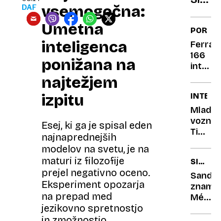
po
vsemogočna:
DAF
Post
ladjah
oaza
Umetna
PORTR
za
inteligenca
Ferrari
turist
166
ki
ponižana na
inter
bežij
(1948–
najtežjem
pred
1950):
izpitu
INTERV
vroči
Ni za
v
Mladi
garažo
voznik
Esej, ki ga je spisal eden
je
Tim
najnaprednejših
avto
Rozma
modelov na svetu, je na
za
Ko
maturi iz filozofije
SIMBO
cesto
vozi
prejel negativno oceno.
POLETJ
gasilsk
Sandal
Eksperiment opozarja
avto,
znamk
na prepad med
je
Médus
adrena
jezikovno spretnostjo
iz
v
1946
in zmožnostjo