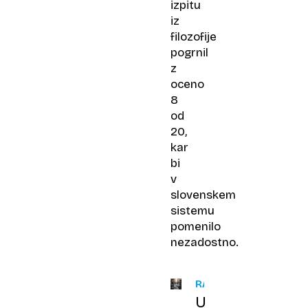
izpitu
iz
filozofije
pogrnil
z
oceno
8
od
20,
kar
bi
v
slovenskem
sistemu
pomenilo
nezadostno.
RAZISKAVE
Umetna