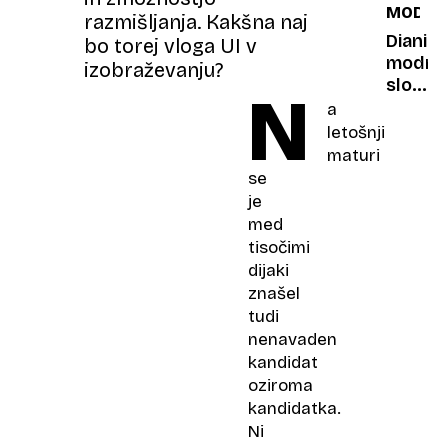
MODA
krvi
znova
razmišljanja. Kakšna naj
zagoto
v
Dianin
bo torej vloga UI v
trendu
modni
izobraževanju?
slog
N
navdih
a
na
letošnji
dražba
maturi
se
je
med
tisočimi
dijaki
znašel
tudi
nenavaden
kandidat
oziroma
kandidatka.
Ni