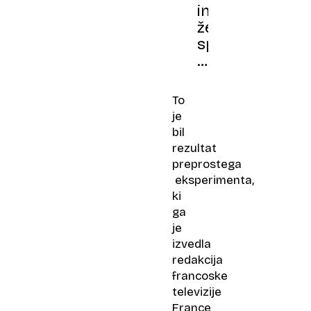
inteligenca
že
spreminja
naš
govor
To
je
bil
rezultat
preprostega
eksperimenta,
ki
ga
je
izvedla
redakcija
francoske
televizije
France