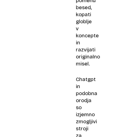
pomenu
besed,
kopati
globlje
v
koncepte
in
razvijati
originalno
misel.
Chatgpt
in
podobna
orodja
so
izjemno
zmogljivi
stroji
za