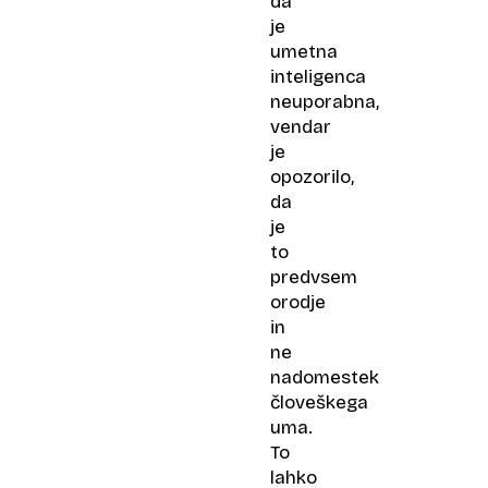
da
je
umetna
inteligenca
neuporabna,
vendar
je
opozorilo,
da
je
to
predvsem
orodje
in
ne
nadomestek
človeškega
uma.
To
lahko