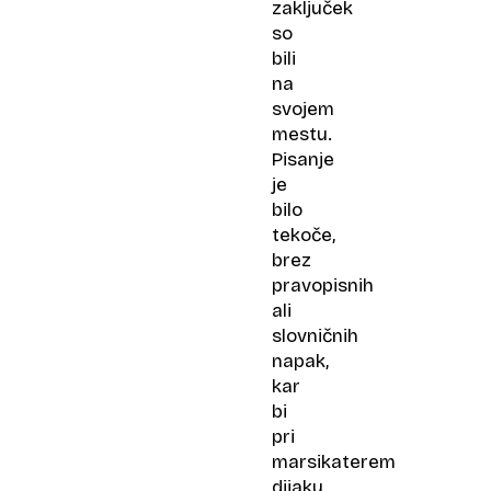
zaključek
so
bili
na
svojem
mestu.
Pisanje
je
bilo
tekoče,
brez
pravopisnih
ali
slovničnih
napak,
kar
bi
pri
marsikaterem
dijaku