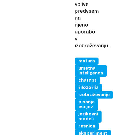
vpliva
predvsem
na
njeno
uporabo
v
izobraževanju.
matura
umetna
inteligenca
chatgpt
filozofija
izobraževanje
pisanje
esejev
jezikovni
modeli
resnica
eksperiment