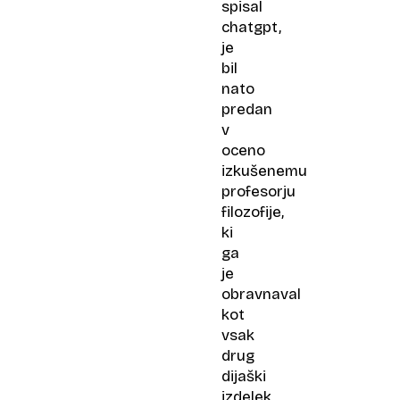
spisal
chatgpt,
je
bil
nato
predan
v
oceno
izkušenemu
profesorju
filozofije,
ki
ga
je
obravnaval
kot
vsak
drug
dijaški
izdelek.