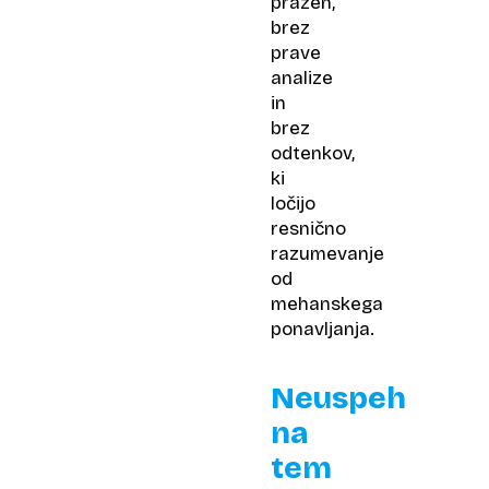
prazen,
brez
prave
analize
in
brez
odtenkov,
ki
ločijo
resnično
razumevanje
od
mehanskega
ponavljanja.
Neuspeh
na
tem