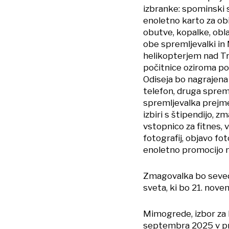
izbranke: spominski 
enoletno karto za obi
obutve, kopalke, obla
obe spremljevalki in 
helikopterjem nad Tr
počitnice oziroma po
Odiseja bo nagrajena 
telefon, druga sprem
spremljevalka prejme
izbiri s štipendijo, 
vstopnico za fitnes
fotografij, objavo fot
enoletno promocijo n
Zmagovalka bo seveda
sveta, ki bo 21. nov
Mimogrede, izbor za 
septembra 2025 v pren