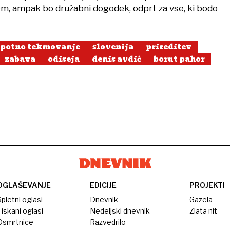
m, ampak bo družabni dogodek, odprt za vse, ki bodo
epotno tekmovanje
slovenija
prireditev
zabava
odiseja
denis avdić
borut pahor
OGLAŠEVANJE
EDICIJE
PROJEKTI
pletni oglasi
Dnevnik
Gazela
iskani oglasi
Nedeljski dnevnik
Zlata nit
Osmrtnice
Razvedrilo