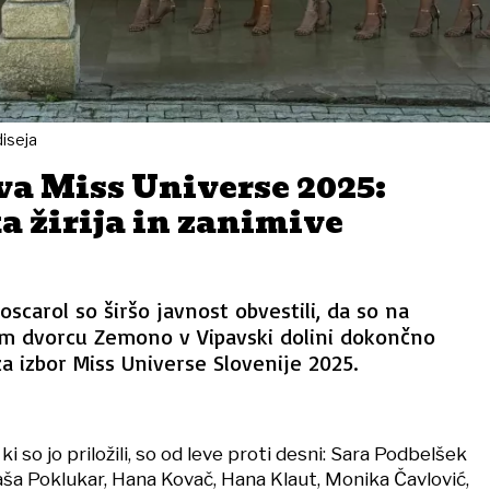
diseja
va Miss Universe 2025:
 žirija in zanimive
oscarol so širšo javnost obvestili, da so na
 dvorcu Zemono v Vipavski dolini dokončno
k za izbor Miss Universe Slovenije 2025.
, ki so jo priložili, so od leve proti desni: Sara Podbelšek
aša Poklukar, Hana Kovač, Hana Klaut, Monika Čavlović,