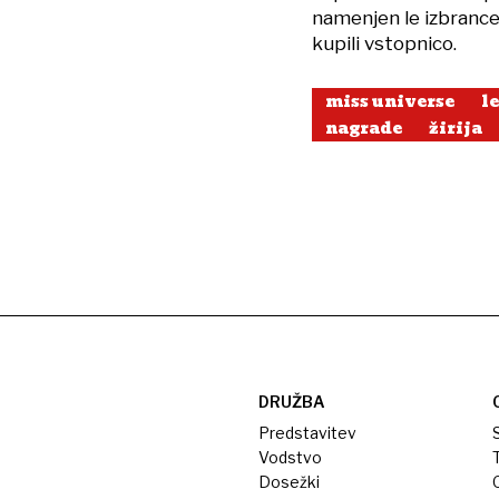
namenjen le izbrance
kupili vstopnico.
miss universe
l
nagrade
žirija
DRUŽBA
Predstavitev
S
Vodstvo
T
Dosežki