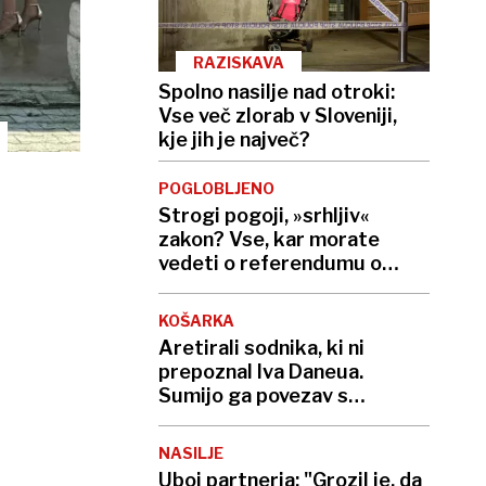
RAZISKAVA
Spolno nasilje nad otroki:
Vse več zlorab v Sloveniji,
kje jih je največ?
POGLOBLJENO
Strogi pogoji, »srhljiv«
zakon? Vse, kar morate
vedeti o referendumu o
končanju življenja
KOŠARKA
Aretirali sodnika, ki ni
prepoznal Iva Daneua.
Sumijo ga povezav s
kriminalno združbo
NASILJE
Uboj partnerja: "Grozil je, da