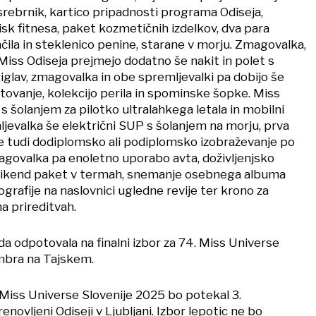
srebrnik, kartico pripadnosti programa Odiseja,
sk fitnesa, paket kozmetičnih izdelkov, dva para
čila in steklenico penine, starane v morju. Zmagovalka,
Miss Odiseja prejmejo dodatno še nakit in polet s
iglav, zmagovalka in obe spremljevalki pa dobijo še
tovanje, kolekcijo perila in spominske šopke. Miss
s šolanjem za pilotko ultralahkega letala in mobilni
ljevalka še električni SUP s šolanjem na morju, prva
 tudi dodiplomsko ali podiplomsko izobraževanje po
zmagovalka pa enoletno uporabo avta, doživljenjsko
, vikend paket v termah, snemanje osebnega albuma
ografije na naslovnici ugledne revije ter krono za
a prireditvah.
 odpotovala na finalni izbor za 74. Miss Universe
embra na Tajskem.
Miss Universe Slovenije 2025 bo potekal 3.
ovljeni Odiseji v Ljubljani. Izbor lepotic ne bo