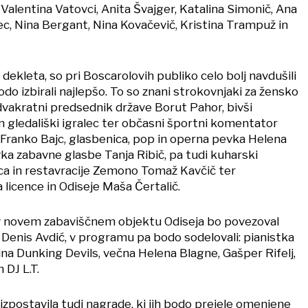
, Valentina Vatovci, Anita Švajger, Katalina Simonič, Ana
ec, Nina Bergant, Nina Kovačevič, Kristina Trampuž in
 dekleta, so pri Boscarolovih publiko celo bolj navdušili
 bodo izbirali najlepšo. To so znani strokovnjaki za žensko
dvakratni predsednik države Borut Pahor, bivši
n gledališki igralec ter občasni športni komentator
 Franko Bajc, glasbenica, pop in operna pevka Helena
vka zabavne glasbe Tanja Ribič, pa tudi kuharski
rca in restavracije Zemono Tomaž Kavčič ter
 licence in Odiseje Maša Čertalič.
v novem zabaviščnem objektu Odiseja bo povezoval
 Denis Avdić, v programu pa bodo sodelovali: pianistka
ina Dunking Devils, večna Helena Blagne, Gašper Rifelj,
 DJ L.T.
izpostavila tudi nagrade, ki jih bodo prejele omenjene