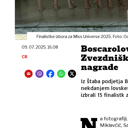
Finalistke izbora za Miss Universe 2025. Foto: O
Boscarolo
09. 07. 2025, 16.08
Zvezdniška
CR
nagrade
Iz štaba podjetja B
nekdanjem lovskem
izbrali 15 finalist
N
a fotografiji
Miklavčič, S