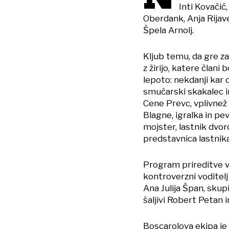
Inti Kovačić
Oberdank, Anja Rijav
Špela Arnolj.
Kljub temu, da gre za
z žirijo, katere člani
lepoto: nekdanji kar 
smučarski skakalec i
Cene Prevc, vplivnež
Blagne, igralka in pe
mojster, lastnik dvo
predstavnica lastnika
Program prireditve 
kontroverzni voditelj
Ana Julija Špan, skup
šaljivi Robert Petan in
Boscarolova ekipa je 