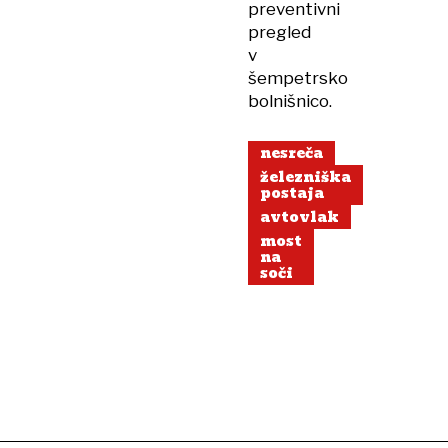
preventivni
pregled
v
šempetrsko
bolnišnico.
nesreča
železniška
postaja
avtovlak
most
na
soči