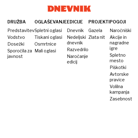
DRUŽBA
OGLAŠEVANJE
EDICIJE
PROJEKTI
POGOJI
Predstavitev
Spletni oglasi
Dnevnik
Gazela
Naročniški
Vodstvo
Tiskani oglasi
Nedeljski
Zlata nit
Akcije in
dnevnik
nagradne
Dosežki
Osmrtnice
igre
Razvedrilo
Sporočila za
Mali oglasi
Spletno
javnost
Naročanje
mesto
edicij
Piškotki
Avtorske
pravice
Volilna
kampanja
Zasebnost