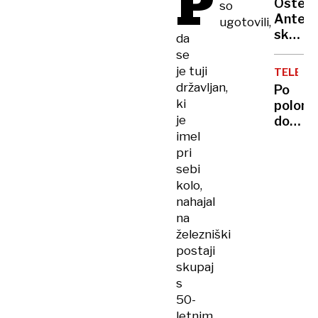
P
vojaki
Osteri
so
ga je
samo
Antena
ugotovili,
s
zaradi
skriti
da
pajdaš
odškod
biser
se
ubila
tik
je tuji
in
TELEVIZ
za
državljan,
oropal
Po
mejo,
ki
polom
kjer
je
dokum
za
imel
bo
malo
Melani
pri
denarj
Trump
sebi
ješ
dobila
kolo,
vrhuns
še
nahajal
svojo
na
serijo
železniški
na
postaji
Amazo
skupaj
s
50-
letnim