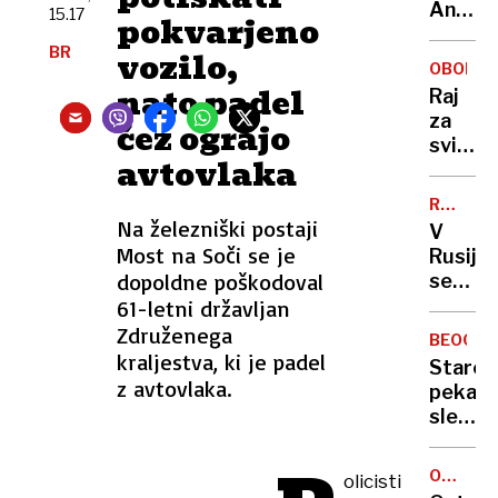
Ljublja
Anže
zdi
15.17
pokvarjeno
Logar
BR
vozilo,
izdelal
OBONJA
prvo
nato padel
Raj
in
za
čez ograjo
edino
svinge
leseno
avtovlaka
na
barko
skrivn
za
RAZŠIRJ
hrvaš
TREND
Na železniški postaji
Ljublja
V
otoku:
Most na Soči se je
Rusiji
eksklu
dopoldne poškodoval
se
dogod
širi
61-letni državljan
buri
nova
Združenega
duhove
BEOGR
prevar
kraljestva, ki je padel
Starej
črne
z avtovlaka.
peka
vdove,
slekla
ki se
in
poroča
zvezala
z
OCENA
olicisti
potem
GOSTIL