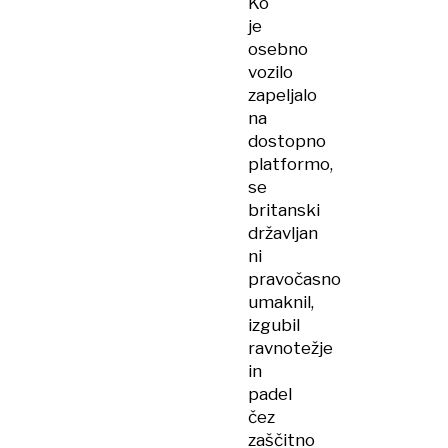
Ko
je
osebno
vozilo
zapeljalo
na
dostopno
platformo,
se
britanski
državljan
ni
pravočasno
umaknil,
izgubil
ravnotežje
in
padel
čez
zaščitno