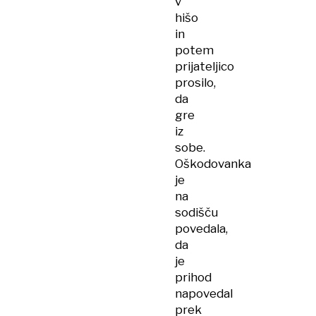
v
hišo
in
potem
prijateljico
prosilo,
da
gre
iz
sobe.
Oškodovanka
je
na
sodišču
povedala,
da
je
prihod
napovedal
prek