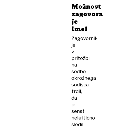
mama
Možnost
v
zagovora
bolnišnici:
je
Skoraj
imel
17
let
Zagovornik
zapora
je
v
pritožbi
na
sodbo
okrožnega
sodišča
trdil,
da
je
senat
nekritično
sledil