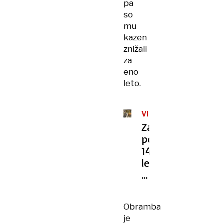
pa
so
mu
kazen
znižali
za
eno
leto.
VIŠJE
SODIŠČE
Zaradi
posilstva
14-
letnice
enkrat
obsojen,
drugič
Obramba
oproščen
je