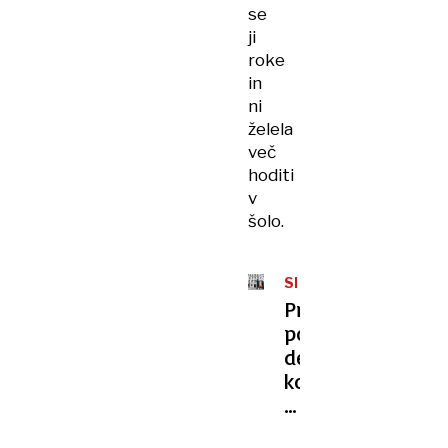
se
ji
roke
in
ni
želela
več
hoditi
v
šolo.
SPOLNA
ZLORABA
Prvič
posilil
deklico,
ko
je
bila