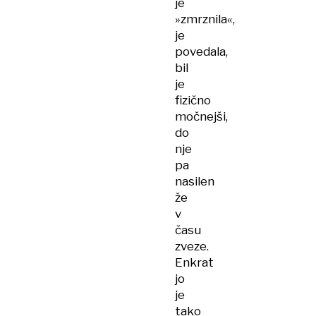
je
»zmrznila«,
je
povedala,
bil
je
fizično
močnejši,
do
nje
pa
nasilen
že
v
času
zveze.
Enkrat
jo
je
tako