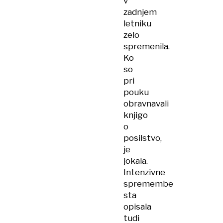
v
zadnjem
letniku
zelo
spremenila.
Ko
so
pri
pouku
obravnavali
knjigo
o
posilstvo,
je
jokala.
Intenzivne
spremembe
sta
opisala
tudi