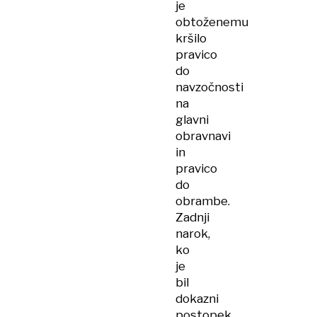
je
obtoženemu
kršilo
pravico
do
navzočnosti
na
glavni
obravnavi
in
pravico
do
obrambe.
Zadnji
narok,
ko
je
bil
dokazni
postopek