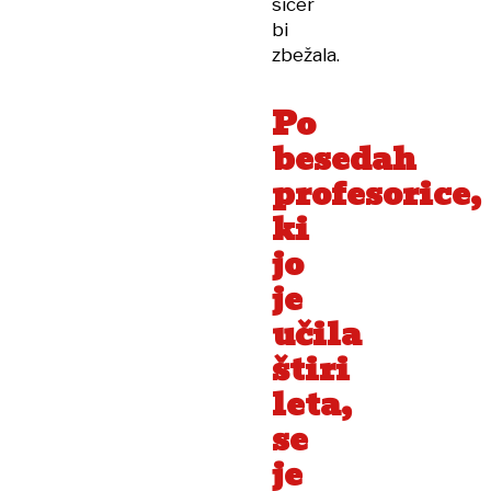
sicer
bi
zbežala.
Po
besedah
profesorice,
ki
jo
je
učila
štiri
leta,
se
je