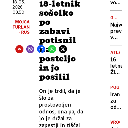
18-letnik
do
18. 05.
vodilno
2026,
35
vlogo
sošolko
08.50
stopinj
tudi
GREGOR
po
dežja
pri
MOJCA
MACGR
Največ
ni na
FURLAN
razvoj
zabavi
prevar
- RUS
vidiku
zdravil
potisnil
v
»Leta
zgodovi
na
2030
ljudem
bodo
ATLETI
posteljo
prodaj
moji
16-
državo,
in jo
tekme
letna
ki
Kitajci,
Živa
posilil
sploh
ne
Remic
ni
Merck
postal
obstaj
POGOVO
On je trdil, da je
svetov
Iran
šlo za
prvaki
za
v
prostovoljen
odprtj
teku
odnos, ona pa, da
Hormu
na
jo je držal za
ožine
800
VROČIN
zapestji in tiščal
zahtev