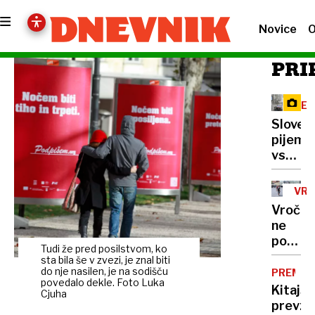
Novice
O
PRI
RE
Sloven
pijemo
vse
manj
mleka,
VR
vračaj
Vročin
pa
ne
se
popušč
nekoč
Tudi že pred posilstvom, ko
do
sta bila še v zvezi, je znal biti
pozabl
konca
do nje nasilen, je na sodišču
PREMIK
izdelki
povedalo dekle. Foto Luka
tedna
Kitajs
Cjuha
tudi
prevz