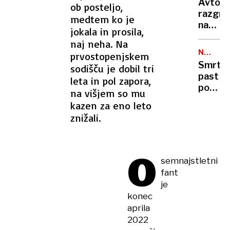
metro
Avto,
ob posteljo,
končan
razgre
medtem ko je
vojne,
na
odškod
jokala in prosila,
soncu?
odprav
naj neha. Na
S
sankcij
NA
prvostopenjskem
tem
CESTAH
…
Smrto
sodišču je dobil tri
15-
past
leta in pol zapora,
sekun
pod
na višjem so mu
trikom
tovornj
ga
kazen za eno leto
400
boste
znižali.
mrtvih
ohladili
na
hitreje
leto,
kot
O
rešite
s
semnajstletni
že
klimo
fant
obstaja
je
a je
konec
v
aprila
Evropi
2022
še ni