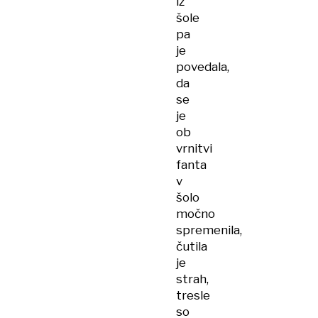
iz
šole
pa
je
povedala,
da
se
je
ob
vrnitvi
fanta
v
šolo
močno
spremenila,
čutila
je
strah,
tresle
so