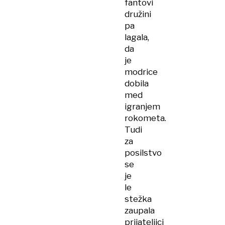
fantovi
družini
pa
lagala,
da
je
modrice
dobila
med
igranjem
rokometa.
Tudi
za
posilstvo
se
je
le
stežka
zaupala
prijateljici