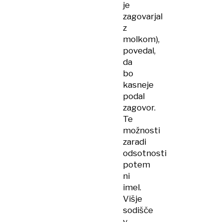
je
zagovarjal
z
molkom),
povedal,
da
bo
kasneje
podal
zagovor.
Te
možnosti
zaradi
odsotnosti
potem
ni
imel.
Višje
sodišče
v