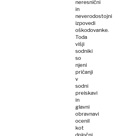
neresnični
in
neverodostojni
izpovedi
oškodovanke.
Toda
višji
sodniki
so
njeni
pričanji
v
sodni
preiskavi
in
glavni
obravnavi
ocenil
kot
določni