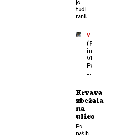
jo
tudi
ranil.
V
BLIŽINI
(FOTO
TIVOLIJA
in
VIDEO)
Policijska
akcija
ob
Celovški,
Krvava
50-
zbežala
letnik
na
zabodel
ulico
žensko
Po
naših