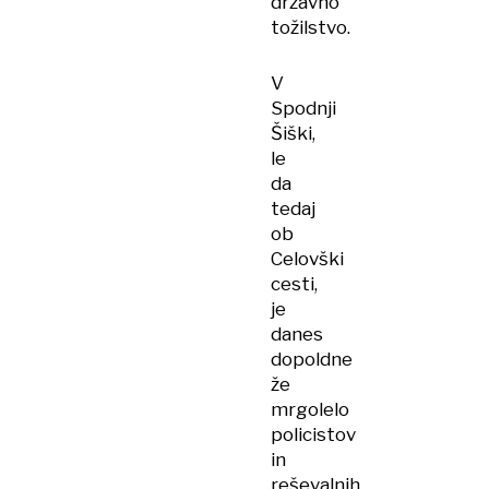
državno
tožilstvo.
V
Spodnji
Šiški,
le
da
tedaj
ob
Celovški
cesti,
je
danes
dopoldne
že
mrgolelo
policistov
in
reševalnih