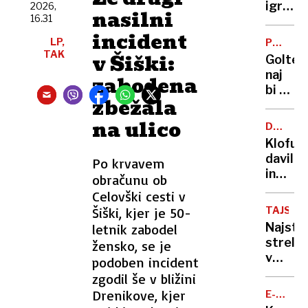
do
igralka
2026,
nasilni
službe
16.31
in
avtov
incident
novina
LP,
PO
za
mamo
TAK
RAZHO
v Šiški:
Goltes
zaseb
lasala,
naj
zabodena
rabo
grizla
bi od
in
zbežala
Dončić
grozila
zahtev
na ulico
da ji
DRUŽIN
slabih
NASILJE
bo
Klofuta
44
»utrga
davil
Po krvavem
milijon
glavo«
in
obračunu ob
evrov
grozil
Celovški cesti v
in
z
manj
Šiški, kjer je 50-
TAJSKA
nožem,
stikov
Najstn
letnik zabodel
a v
z
strelja
žensko, se je
zapor
otrok
v
podoben incident
mu
šoli
zgodil še v bližini
ne
v
Drenikove, kjer
bo
E-
Bangko
MOBILN