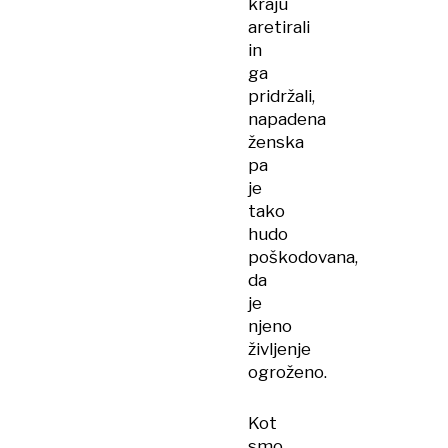
kraju
aretirali
in
ga
pridržali,
napadena
ženska
pa
je
tako
hudo
poškodovana,
da
je
njeno
življenje
ogroženo.
Kot
smo