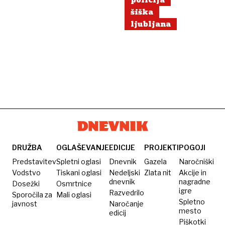
policija
šiška
ljubljana
DRUŽBA
OGLAŠEVANJE
EDICIJE
PROJEKTI
POGOJI
Predstavitev
Spletni oglasi
Dnevnik
Gazela
Naročniški
Vodstvo
Tiskani oglasi
Nedeljski
Zlata nit
Akcije in
dnevnik
nagradne
Dosežki
Osmrtnice
igre
Razvedrilo
Sporočila za
Mali oglasi
Spletno
javnost
Naročanje
mesto
edicij
Piškotki