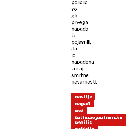
policije
so
glede
prvega
napada
že
pojasnili,
da
je
napadena
zunaj
smrtne
nevarnosti.
nasilje
napad
nož
intimnopartnersko
nasilje