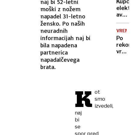
treba
naj bi 52-letni
Kupci
več
elektri
moški z nožem
mrtvih
avtov
napadel 31-letno
in
v
žensko. Po naših
ranjeni
Sloveni
neuradnih
VREME
na
informacijah naj bi
Po
trnih,
bila napadena
rekor
denarj
vročin
partnerica
za
valu
napadalčevega
subven
bomo
brata.
zmanjk
končno
dočaka
ohladi
K
ot
smo
izvedeli,
naj
bi
se
spor pred