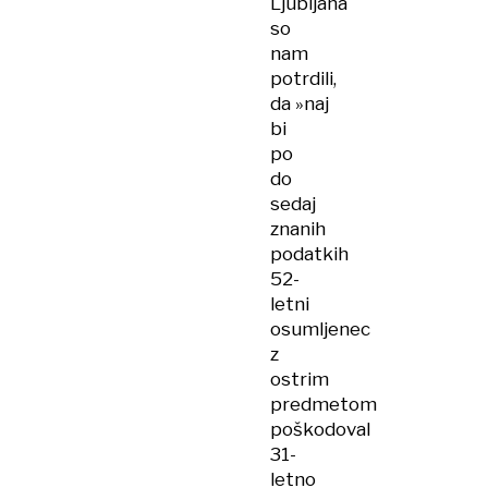
Ljubljana
so
nam
potrdili,
da »naj
bi
po
do
sedaj
znanih
podatkih
52-
letni
osumljenec
z
ostrim
predmetom
poškodoval
31-
letno