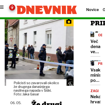
Novice
O
PRI
OB
Več
denarja
več
vprašan
Kako
PRE
porabit
Vsako
236
minist
milijon
po
v
Policisti so zavarovali okolico
svoje:
že drugega današnjega
štirih
od
nasilnega napada v Šiški.
ZAGREB
mesec
Foto: Jaka Gasar
najetih
Nekdan
šoferj
Že drugi
hrvašk
06. 05.