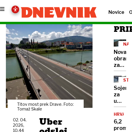
Novice
O
PRI
NAL
BOL
Nova
obram
za
dojenč
pred
STE
nevarn
P.
Sojenj
viruso
za
jih
umor
bodo
Titov most prek Drave. Foto:
vplivni
Tomaž Skale
zaščitil
šele
HRVAŠK
že v
Uber
02. 04.
pozimi,
6,2
porodni
2026,
Sloven
odslej
promil
10.44