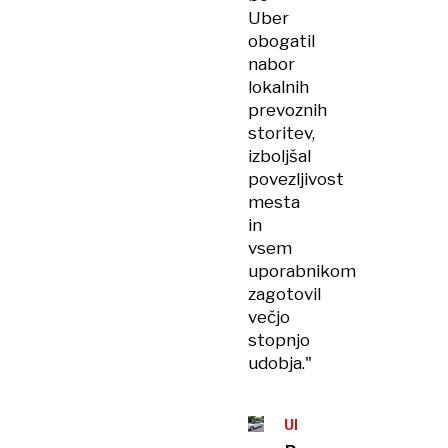
Uber
obogatil
nabor
lokalnih
prevoznih
storitev,
izboljšal
povezljivost
mesta
in
vsem
uporabnikom
zagotovil
večjo
stopnjo
udobja."
UBER