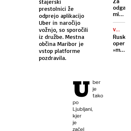
huje
štajerski
Za
je
poškod
odganj
prestolnici že
videl
miši
odprejo aplikacijo
152-
pogos
Uber in naročijo
metrsk
zadost
vožnjo, so sporočili
trikotn
VOJNA
že
V
iz družbe. Mestna
brez
Ruska
en
UKRAJIN
luči
občina Maribor je
operac
sam
»mede
vstop platforme
list
past«:
pozdravila.
priljub
po
rastlin
lažni
spletni
U
romanc
ber
ukrajin
je
vojak
tako
umrl
po
zaradi
Ljubljani,
zastru
kjer
je
začel