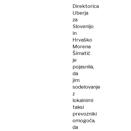
Direktorica
Uberja
za
Slovenijo
in
Hrvaško
Morena
Šimatić
je
pojasnila,
da
jim
sodelovanje
z
lokalnimi
taksi
prevozniki
omogoča,
da