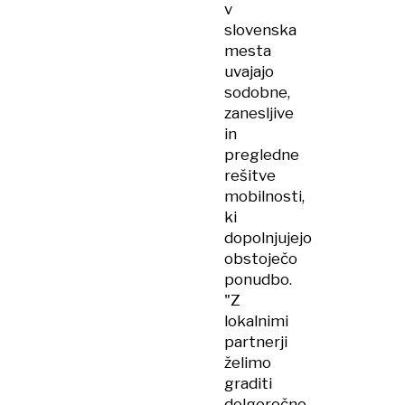
v
slovenska
mesta
uvajajo
sodobne,
zanesljive
in
pregledne
rešitve
mobilnosti,
ki
dopolnjujejo
obstoječo
ponudbo.
"Z
lokalnimi
partnerji
želimo
graditi
dolgoročno