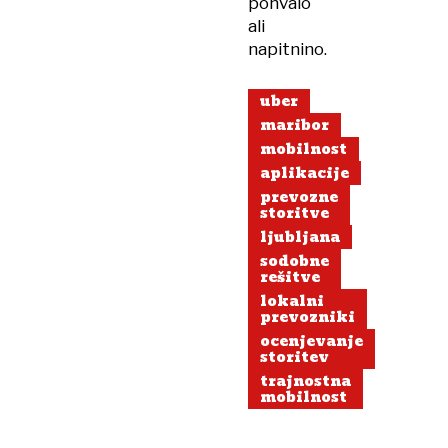
pohvalo
ali
napitnino.
uber
maribor
mobilnost
aplikacije
prevozne
storitve
ljubljana
sodobne
rešitve
lokalni
prevozniki
ocenjevanje
storitev
trajnostna
mobilnost