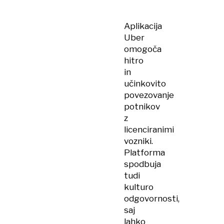
pri
delovanju
Aplikacija
Uberja
Uber
v
omogoča
Ljubljani
hitro
in
učinkovito
povezovanje
potnikov
z
licenciranimi
vozniki.
Platforma
spodbuja
tudi
kulturo
odgovornosti,
saj
lahko