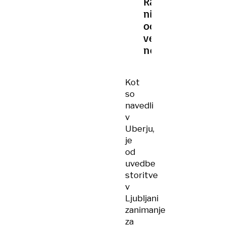
Raziskava
ni
odkrila
večjih
nepravilnosti
Kot
so
navedli
v
Uberju,
je
od
uvedbe
storitve
v
Ljubljani
zanimanje
za