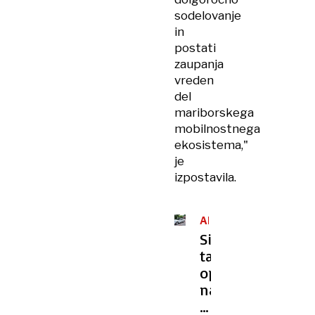
sodelovanje
in
postati
zaupanja
vreden
del
mariborskega
mobilnostnega
ekosistema,"
je
izpostavila.
AMERIŠKA
PLATFORMA
Sindikat
taksistov
opozarja
na
nepravilnosti