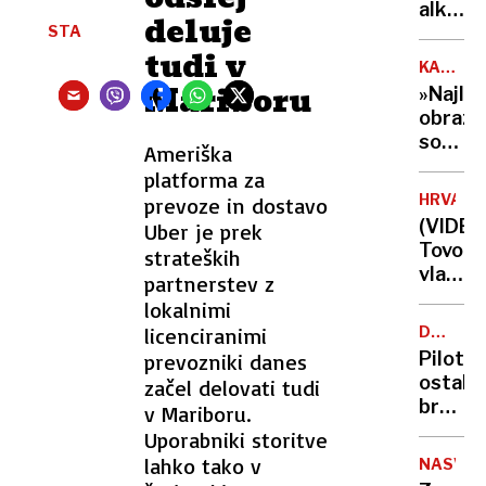
naj
alkoho
deluje
bi
STA
v
pomag
tudi v
krvi
KATARI
brat
-
WITT
Mariboru
»Najlep
in
primer,
obraz
očim
ki je
social
Ameriška
osupni
pod
izkuše
platforma za
nadzor
splits
HRVAŠK
prevoze in dostavo
Stasi
zdravn
(VIDEO
Uber je prek
jo je
Tovorn
strateških
spreml
vlak
partnerstev z
celo
prevozi
lokalnimi
v
rdečo
spalni
licenciranimi
DOSJEJI
luč
O
Pilot
prevozniki danes
in
NLP
ostal
začel delovati tudi
trčil
brez
v Mariboru.
v
besed,
Uporabniki storitve
potniš
nad
lahko tako v
šest
NASVET
Afgan