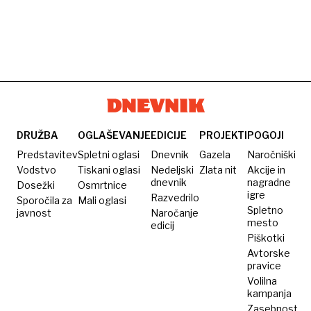
DRUŽBA
OGLAŠEVANJE
EDICIJE
PROJEKTI
POGOJI
Predstavitev
Spletni oglasi
Dnevnik
Gazela
Naročniški
Vodstvo
Tiskani oglasi
Nedeljski
Zlata nit
Akcije in
dnevnik
nagradne
Dosežki
Osmrtnice
igre
Razvedrilo
Sporočila za
Mali oglasi
Spletno
javnost
Naročanje
mesto
edicij
Piškotki
Avtorske
pravice
Volilna
kampanja
Zasebnost