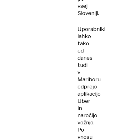
vsej
Sloveniji.
Uporabniki
lahko
tako
od
danes
tudi
v
Mariboru
odprejo
aplikacijo
Uber
in
naročijo
vožnjo.
Po
vnosu