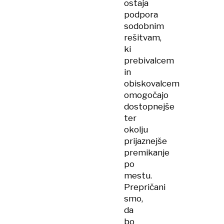
ostaja
podpora
sodobnim
rešitvam,
ki
prebivalcem
in
obiskovalcem
omogočajo
dostopnejše
ter
okolju
prijaznejše
premikanje
po
mestu.
Prepričani
smo,
da
bo