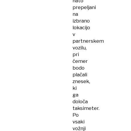
nato
prepeljani
na
izbrano
lokacijo
v
partnerskem
vozilu,
pri
čemer
bodo
plačali
znesek,
ki
ga
določa
taksimeter.
Po
vsaki
vožnji