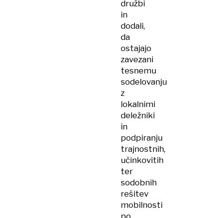
družbi
in
dodali,
da
ostajajo
zavezani
tesnemu
sodelovanju
z
lokalnimi
deležniki
in
podpiranju
trajnostnih,
učinkovitih
ter
sodobnih
rešitev
mobilnosti
po