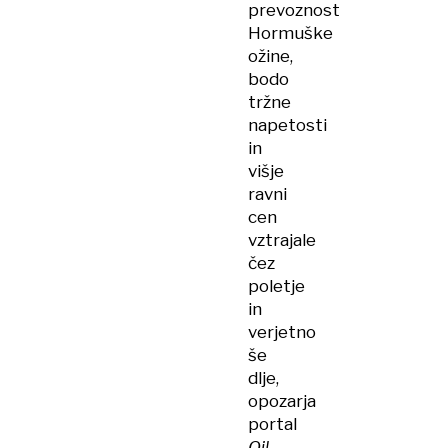
prevoznost
Hormuške
ožine,
bodo
tržne
napetosti
in
višje
ravni
cen
vztrajale
čez
poletje
in
verjetno
še
dlje,
opozarja
portal
Oil