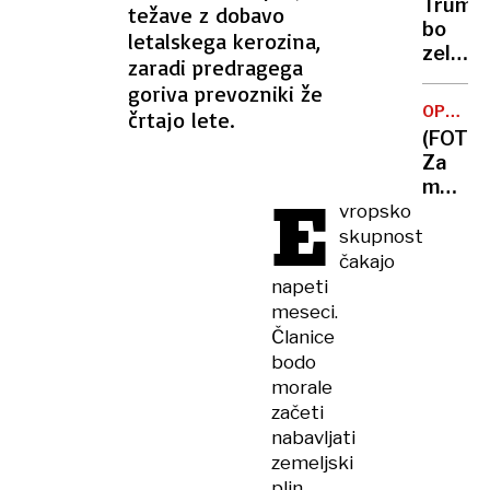
sem
Trump
težave z dobavo
je
to
bo
letalskega kerozina,
past
storil«
zelo
za
zaradi predragega
razoča
6000
goriva prevozniki že
Izrael
pomorš
OPAZOV
črtajo lete.
zavrač
MEDVED
17
(FOTO)
ameriš
jih je
Za
načrt,
umrlo
medve
E
Netanj
v
vropsko
vztraja
kočev
skupnost
umika
gozdov
čakajo
ne
dan
napeti
bo
v
meseci.
družbi
Članice
divjih
bodo
zveri
morale
začeti
nabavljati
zemeljski
plin