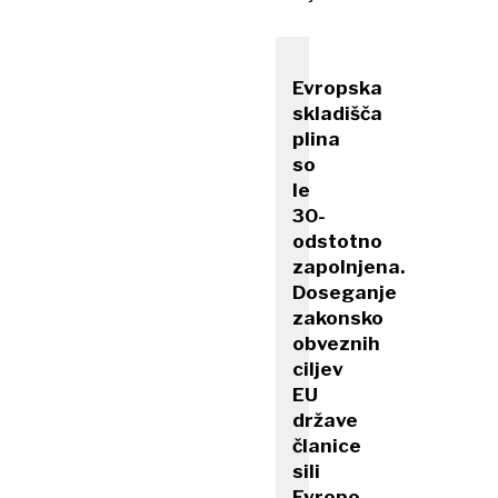
Evropska
skladišča
plina
so
le
30-
odstotno
zapolnjena.
Doseganje
zakonsko
obveznih
ciljev
EU
države
članice
sili
Evropo