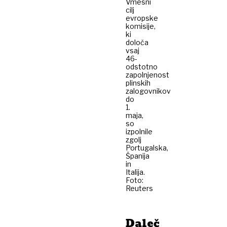
Vmesni
cilj
evropske
komisije,
ki
določa
vsaj
46-
odstotno
zapolnjenost
plinskih
zalogovnikov
do
1.
maja,
so
izpolnile
zgolj
Portugalska,
Španija
in
Italija.
Foto:
Reuters
Daleč