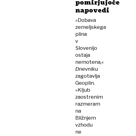
pomirjujoče
napovedi
»Dobava
zemeljskega
plina
v
Slovenijo
ostaja
nemotena,«
Dnevniku
zagotavlja
Geoplin.
»Kljub
zaostrenim
razmeram
na
Bližnjem
vzhodu
ne