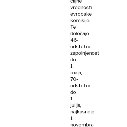
ciljne
vrednosti
evropske
komisije.
Te
določajo
46-
odstotno
zapolnjenost
do
1.
maja,
70-
odstotno
do
1.
julija,
najkasneje
1.
novembra