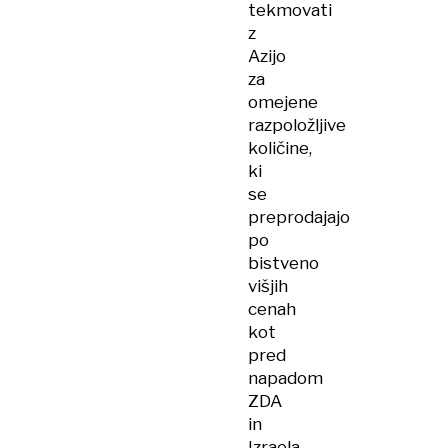
tekmovati
z
Azijo
za
omejene
razpoložljive
količine,
ki
se
preprodajajo
po
bistveno
višjih
cenah
kot
pred
napadom
ZDA
in
Izraela