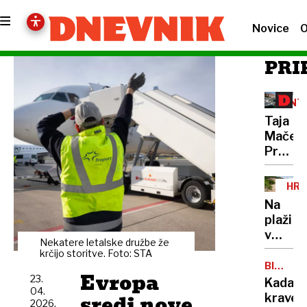
Novice
O
PRI
INT
Taja
Maček:
Pravi
luksuz
niso
HRV
prestiž
Na
hoteli,
plaži
ampak
v
pristn
Nekatere letalske družbe že
Crikven
krčijo storitve. Foto: STA
dožive
se je
BIOGRA
Evropa
NA
23.
podrlo
Kadave
MORU
04.
drevo,
sredi nove
krave
2026,