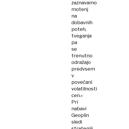
zaznavamo
motenj
na
dobavnih
poteh,
tveganja
pa
se
trenutno
odražajo
predvsem
v
povečani
volatilnosti
cen.«
Pri
nabavi
Geoplin
sledi
strategiji