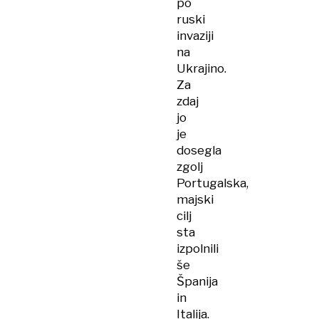
po
ruski
invaziji
na
Ukrajino.
Za
zdaj
jo
je
dosegla
zgolj
Portugalska,
majski
cilj
sta
izpolnili
še
Španija
in
Italija.