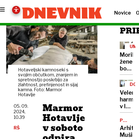
Novice
O
PRI
UM
Morile
žene
bo
Hotaveljski kamnoseki s
sedel
svojim občutkom, znanjem in
spretnostjo poskrbijo za
21
DOB
žlahtnost, prefinjenost in sijaj
let
kamna. Foto: Marmor
PRO
Velenj
Hotavlje
harmon
Marmor
v lov
05. 09.
2024,
na
Hotavlje
10.39
nov
POTNIŠK
v soboto
CENTER
Guinne
Arhite
RŠ
rekord
odpira
Mušič: