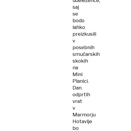
udeležence,
saj
se
bodo
lahko
preizkusili
v
posebnih
smučarskih
skokih
na
Mini
Planici.
Dan
odprtih
vrat
v
Marmorju
Hotavlje
bo