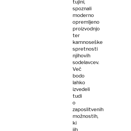
tujini,
spoznali
moderno
opremljeno
proizvodnjo
ter
kamnoseške
spretnosti
njihovih
sodelavcev.
Več
bodo
lahko
izvedeli
tudi
o
zaposlitvenih
možnostih,
ki
jih