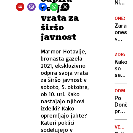
Nikoli
svoja
nisem
vrata za
pomisli
ONESNA
da je
širšo
Zaradi
to v
onesna
javnost
moji
v
Ljublja
delu
sploh
Marmor Hotavlje,
Logat
mogoč
ZDRAVS
bronasta gazela
voda
Kako
2021, ekskluzivno
nepitn
so
odpira svoja vrata
se
za širšo javnost v
zasuka
soboto, 5. oktobra,
cilji
ODMEV
ob 10. uri. Kako
Golobo
Po
nastajajo njihovi
vlade
Dončić
izdelki? Kako
prodaji
opremljajo jahte?
Karma
Kateri poklici
je
VELIKA
sodelujejo v
psica,
BRITANI