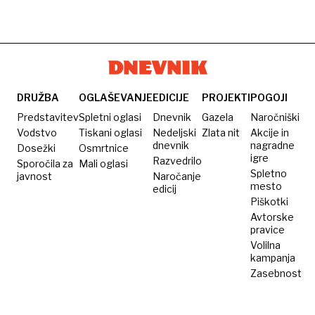
DRUŽBA
OGLAŠEVANJE
EDICIJE
PROJEKTI
POGOJI
Predstavitev
Spletni oglasi
Dnevnik
Gazela
Naročniški
Vodstvo
Tiskani oglasi
Nedeljski
Zlata nit
Akcije in
dnevnik
nagradne
Dosežki
Osmrtnice
igre
Razvedrilo
Sporočila za
Mali oglasi
Spletno
javnost
Naročanje
mesto
edicij
Piškotki
Avtorske
pravice
Volilna
kampanja
Zasebnost