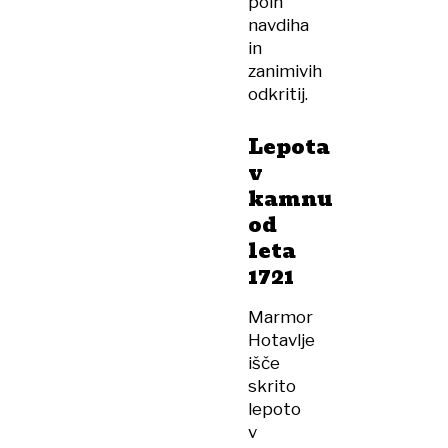
poln
navdiha
in
zanimivih
odkritij.
Lepota
v
kamnu
od
leta
1721
Marmor
Hotavlje
išče
skrito
lepoto
v