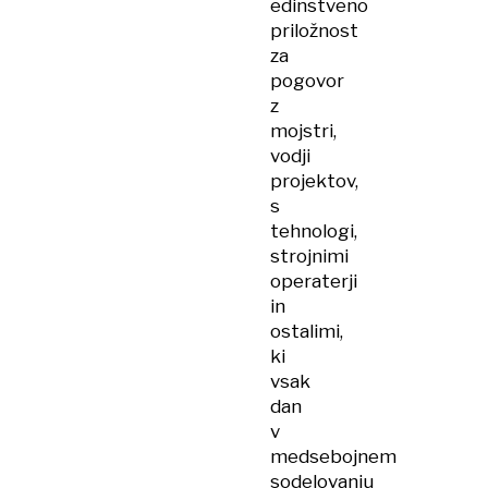
edinstveno
priložnost
za
pogovor
z
mojstri,
vodji
projektov,
s
tehnologi,
strojnimi
operaterji
in
ostalimi,
ki
vsak
dan
v
medsebojnem
sodelovanju