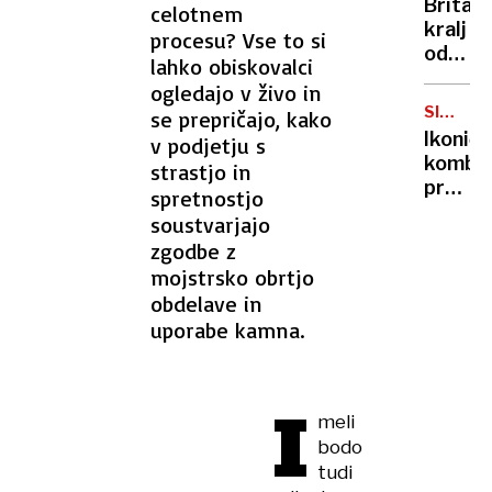
Britan
celotnem
Nico
kralj
procesu? Vse to si
pa
odpove
lahko obiskovalci
njen
obvezn
sin
ogledajo v živo in
zaradi
SIMBOL
se prepričajo, kako
strans
HIPIJEV
Ikoničn
v podjetju s
učinko
kombi
strastjo in
zdravlj
praznu
spretnostjo
raka
75.
soustvarjajo
rojstni
zgodbe z
dan
mojstrsko obrtjo
obdelave in
uporabe kamna.
I
meli
bodo
tudi