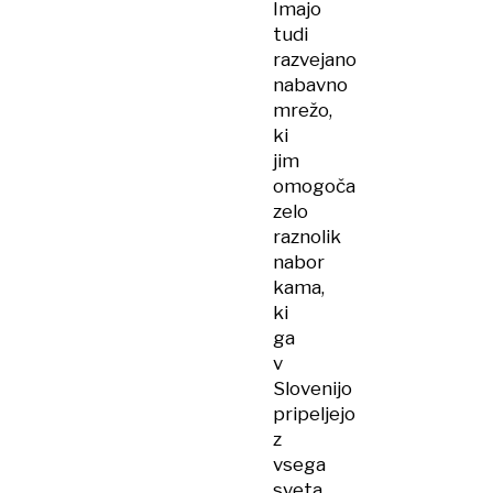
Imajo
tudi
razvejano
nabavno
mrežo,
ki
jim
omogoča
zelo
raznolik
nabor
kama,
ki
ga
v
Slovenijo
pripeljejo
z
vsega
sveta.