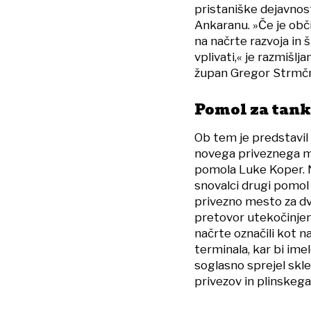
pristaniške dejavnosti,
Ankaranu. »Če je obči
na načrte razvoja in 
vplivati,« je razmišlj
župan Gregor Strmčn
Pomol za tank
Ob tem je predstavil 
novega priveznega m
pomola Luke Koper. 
snovalci drugi pomol 
privezno mesto za d
pretovor utekočinjen
načrte označili kot 
terminala, kar bi ime
soglasno sprejel skl
privezov in plinskega