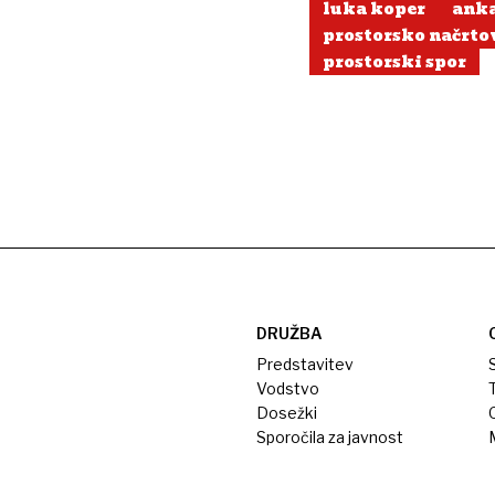
luka koper
ank
prostorsko načrto
prostorski spor
DRUŽBA
Predstavitev
S
Vodstvo
T
Dosežki
Sporočila za javnost
M