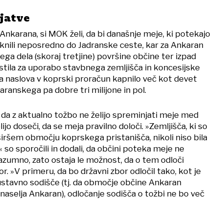
jatve
 Ankarana, si MOK želi, da bi današnje meje, ki potekajo
aknili neposredno do Jadranske ceste, kar za Ankaran
ga dela (skoraj tretjine) površine občine ter izpad
tila za uporabo stavbnega zemljišča in koncesijske
ega naslova v koprski proračun kapnilo več kot devet
karanskega pa dobre tri milijone in pol.
da z aktualno tožbo ne želijo spreminjati meje med
jo doseči, da se meja pravilno določi. »Zemljišča, ki so
iršem območju koprskega pristanišča, nikoli niso bila
« so sporočili in dodali, da občini poteka meje ne
azumno, zato ostaja le možnost, da o tem odloči
or. »V primeru, da bo državni zbor odločil tako, kot je
 ustavno sodišče (tj. da območje občine Ankaran
naselja Ankaran), odločanje sodišča o tožbi ne bo več