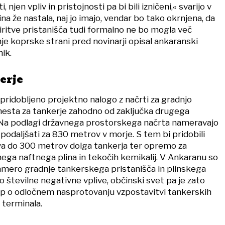
 njen vpliv in pristojnosti pa bi bili izničeni,« svarijo v
na že nastala, naj jo imajo, vendar bo tako okrnjena, da
širitve pristanišča tudi formalno ne bo mogla več
anje koprske strani pred novinarji opisal ankaranski
ik.
erje
pridobljeno projektno nalogo z načrti za gradnjo
esta za tankerje zahodno od zaključka drugega
Na podlagi državnega prostorskega načrta nameravajo
podaljšati za 830 metrov v morje. S tem bi pridobili
va do 300 metrov dolga tankerja ter opremo za
ega naftnega plina in tekočih kemikalij. V Ankaranu so
namero gradnje tankerskega pristanišča in plinskega
lo številne negativne vplive, občinski svet pa je zato
ep o odločnem nasprotovanju vzpostavitvi tankerskih
 terminala.