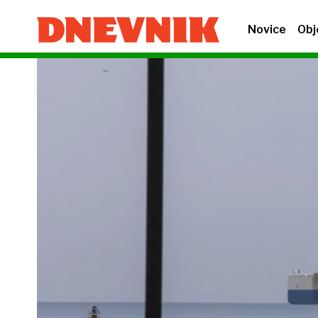
Novice
Obj