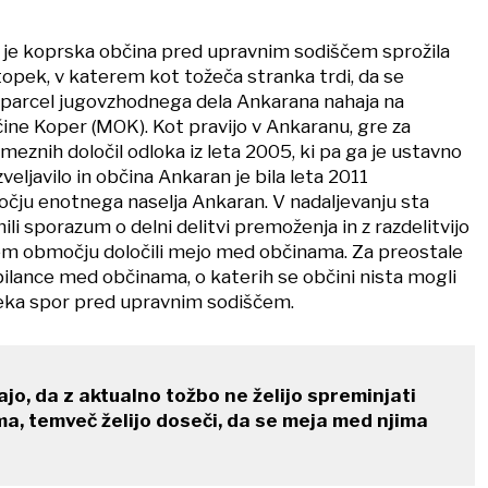
 je koprska občina pred upravnim sodiščem sprožila
opek, v katerem kot tožeča stranka trdi, da se
 parcel jugovzhodnega dela Ankarana nahaja na
e Koper (MOK). Kot pravijo v Ankaranu, gre za
eznih določil odloka iz leta 2005, ki pa ga je ustavno
veljavilo in občina Ankaran je bila leta 2011
čju enotnega naselja Ankaran. V nadaljevanju sta
ili sporazum o delni delitvi premoženja in z razdelitvijo
m območju določili mejo med občinama. Za preostale
ilance med občinama, o katerih se občini nista mogli
eka spor pred upravnim sodiščem.
o, da z aktualno tožbo ne želijo spreminjati
, temveč želijo doseči, da se meja med njima