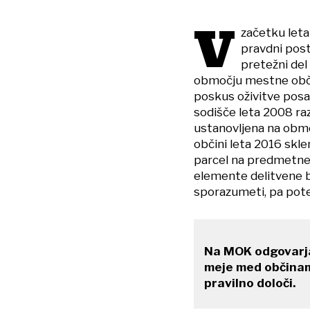
V
začetku leta
pravdni post
pretežni del
območju mestne občin
poskus oživitve posam
sodišče leta 2008 raz
ustanovljena na obmo
občini leta 2016 sklen
parcel na predmetne
elemente delitvene b
sporazumeti, pa pot
Na MOK odgovarjaj
meje med občinama
pravilno določi.