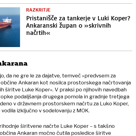
RAZKRITJE
Pristanišče za tankerje v Luki Koper?
Ankaranski župan o »skrivnih
načrtih«
Ankarana
o, da ne gre le za dajatve, temveč »predvsem za
 občine Ankaran kot nosilca prostorskega načrtovanja
ih širitve Luke Koper«. V praksi po njihovih navedbah
topke podaljšanja drugega pomola in gradnje tretjega
videno v državnem prostorskem načrtu za Luko Koper,
 vodila izključno v sodelovanju z MOK.
prihodnje širitvene načrte Luke Koper – s takšno
bčina Ankaran močno čutila posledice širitve