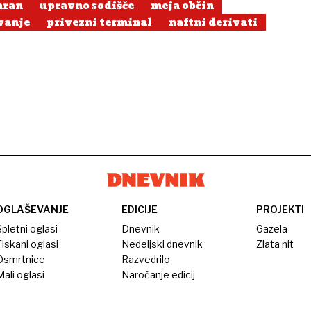
aran
upravno sodišče
meja občin
vanje
privezni terminal
naftni derivati
OGLAŠEVANJE
EDICIJE
PROJEKTI
pletni oglasi
Dnevnik
Gazela
iskani oglasi
Nedeljski dnevnik
Zlata nit
Osmrtnice
Razvedrilo
ali oglasi
Naročanje edicij