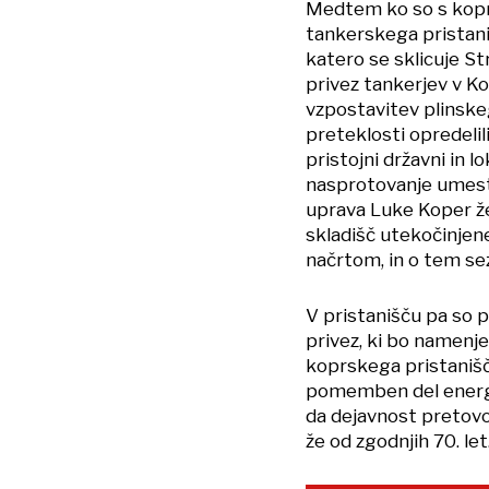
Medtem ko so s koprs
tankerskega pristaniš
katero se sklicuje St
privez tankerjev v Ko
vzpostavitev plinske
preteklosti opredeli
pristojni državni in l
nasprotovanje umestit
uprava Luke Koper že
skladišč utekočinjen
načrtom, in o tem sezn
V pristanišču pa so p
privez, ki bo namenje
koprskega pristanišč
pomemben del energet
da dejavnost pretovo
že od zgodnjih 70. let