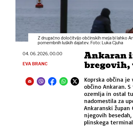
Z drugačno določitvijo občinskih meja bi lahko Ank
pomembnih luških dajatev. Foto: Luka Cjuha
Ankaran i
04. 06. 2026, 00.00
bregovih, 
EVA BRANC
Koprska občina je v
občino Ankaran. S 
ozemlja in ostal t
nadomestila za upo
Ankaranski župan G
njegovih besedah, 
plinskega terminal