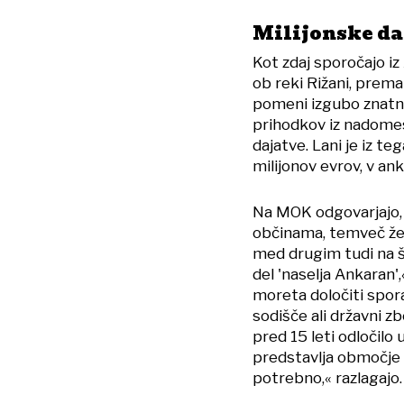
Milijonske da
Kot zdaj sporočajo iz
ob reki Rižani, prem
pomeni izgubo znatne
prihodkov iz nadomes
dajatve. Lani je iz t
milijonov evrov, v an
Na MOK odgovarjajo, 
občinama, temveč želi
med drugim tudi na š
del 'naselja Ankaran',
moreta določiti spor
sodišče ali državni zb
pred 15 leti odločilo
predstavlja območje 
potrebno,« razlagajo.