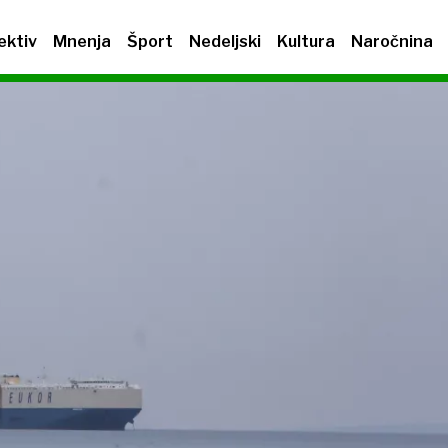
ektiv
Mnenja
Šport
Nedeljski
Kultura
Naročnina