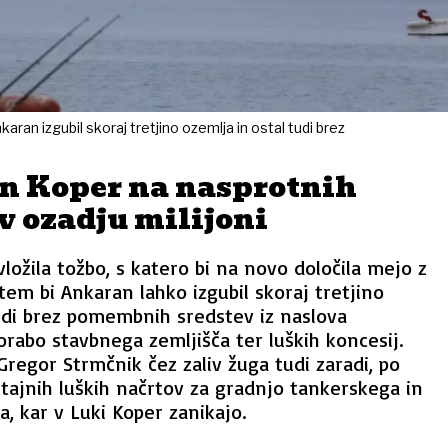
aran izgubil skoraj tretjino ozemlja in ostal tudi brez
n Koper na nasprotnih
v ozadju milijoni
ložila tožbo, s katero bi na novo določila mejo z
tem bi Ankaran lahko izgubil skoraj tretjino
udi brez pomembnih sredstev iz naslova
rabo stavbnega zemljišča ter luških koncesij.
regor Strmčnik čez zaliv žuga tudi zaradi, po
tajnih luških načrtov za gradnjo tankerskega in
a, kar v Luki Koper zanikajo.