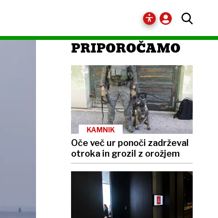
PRIPOROČAMO
KAMNIK
Oče več ur ponoči zadrževal
otroka in grozil z orožjem