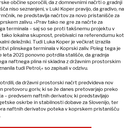
ke občine sporočili, da z domnevnimi načrti o gradnji
ča niso seznanjeni, v Luki Koper pravijo, da gradivo, na
rmčnik, ne predstavlja načrtov za novo pristanišče za
prskem zalivu. »Prav tako ne gre za načrte za
ga terminala – saj so se proti takšnemu projektu v
li tako lokalna skupnost, prebivalci na referendumu kot
okalni deležniki. Tudi Luka Koper je večkrat izrazila
vi plinskega terminala v Koprski zaliv. Poleg tega je
 leta 2021 ponovno potrdila stališče, da gradnja
ega naftnega plina ni skladna z državnim prostorskim
anila tudi Petrol,« so zapisali v odzivu.
otrdili, da državni prostorski načrt predvideva nov
n pretovoru goriv, ki se že danes pretovarjajo preko
a – predvsem naftnih derivatov, ki predstavljajo
ske oskrbe in stabilnosti dobave za Slovenijo, ter
ra naftnih derivatov poteka v koprskem pristanišču
.