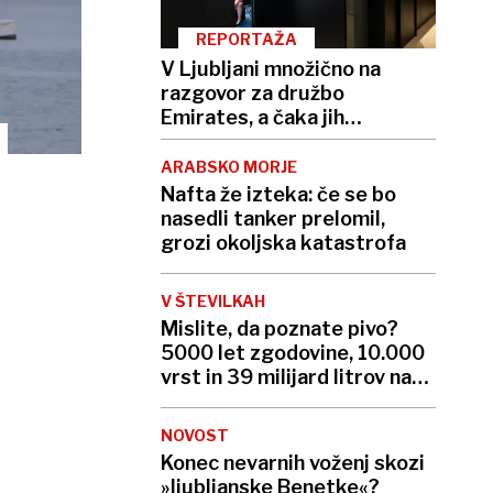
REPORTAŽA
V Ljubljani množično na
razgovor za družbo
Emirates, a čaka jih
zahtevna pot do sanjske
službe
ARABSKO MORJE
Nafta že izteka: če se bo
nasedli tanker prelomil,
grozi okoljska katastrofa
V ŠTEVILKAH
Mislite, da poznate pivo?
5000 let zgodovine, 10.000
vrst in 39 milijard litrov na
leto
NOVOST
Konec nevarnih voženj skozi
»ljubljanske Benetke«?