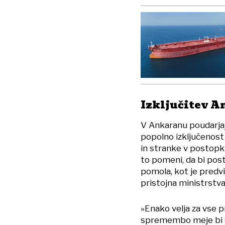
Izključitev 
V Ankaranu poudarjaj
popolno izključenost
in stranke v postopk
to pomeni, da bi pos
pomola, kot je pred
pristojna ministrstva
»Enako velja za vse 
spremembo meje bi o