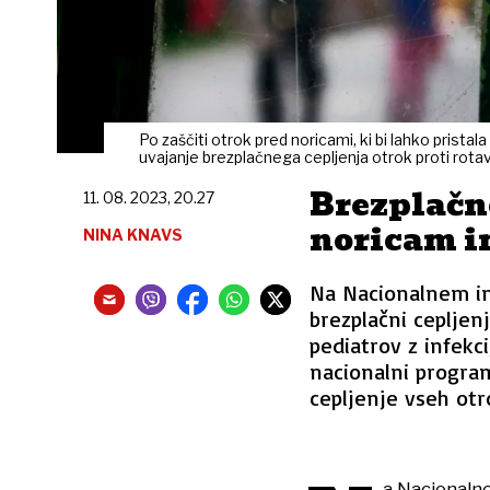
Po zaščiti otrok pred noricami, ki bi lahko pristal
uvajanje brezplačnega cepljenja otrok proti rotav
Brezplačno
11. 08. 2023, 20.27
noricam i
NINA KNAVS
Na Nacionalnem inš
brezplačni cepljen
pediatrov z infekci
nacionalni program
cepljenje vseh ot
a Nacionalne