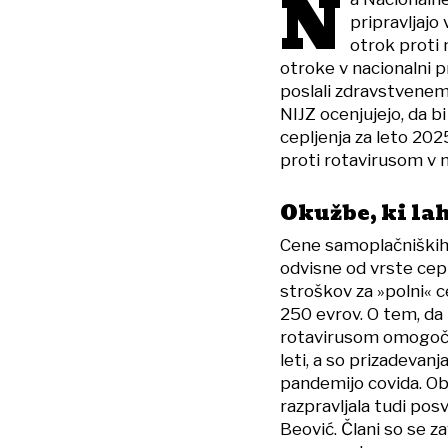
N
pripravljajo
otrok proti 
otroke v nacionalni 
poslali zdravstvenem
NIJZ ocenjujejo, da b
cepljenja za leto 2025
proti rotavirusom v 
Okužbe, ki lah
Cene samoplačniških 
odvisne od vrste cep
stroškov za »polni« c
250 evrov. O tem, da 
rotavirusom omogočit
leti, a so prizadevan
pandemijo covida. Obu
razpravljala tudi po
Beović. Člani so se z