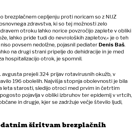
 o brezplačnem cepljenju proti noricam so z NIJZ
z osnovnega zdravstva, ki so tej možnosti zelo
 zdravem otroku lahko norice povzročijo zaplete v obliki
že, lahko pride tudi do nevroloških zapletov,« je o teh
č niso povsem nedolžne, pojasnil pediater
Denis Baš
.
ahko na drugi strani pripelje do dehidracije in je med
hospitalizacijo otrok, je spomnil.
. avgusta prejeli 324 prijav rotavirusnih okužb, v
ravilo 196 obolelih. Najvišja stopnja obolevnosti je bila
leta starosti, sledijo otroci med prvim in četrtim
pogosto pojavlja v obliki izbruhov ter epidemij v vrtcih,
čane in drugje, kjer se zadržuje večje število ljudi,
odatnim širitvam brezplačnih