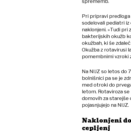
sprememb.
Pri pripravi predloga
sodelovali pediatri i
naklonjeni. »Tudi pri
bakterijskih okužb ko
okužbah, ki še zdale
Okužba z rotavirusi l
pomembnimi vzroki za 
Na NIJZ so letos do 7
bolnišnici pa se je zd
med otroki do prvega 
letom. Rotaviroza se 
domovih za starejše ob
pojasnjujejo na NIJZ.
Naklonjeni d
cepljenj