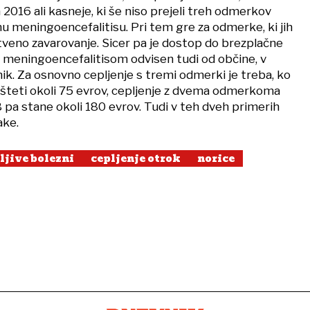
a 2016 ali kasneje, ki še niso prejeli treh odmerkov
u meningoencefalitisu. Pri tem gre za odmerke, ki jih
tveno zavarovanje. Sicer pa je dostop do brezplačne
 meningoencefalitisom odvisen tudi od občine, v
ik. Za osnovno cepljenje s tremi odmerki je treba, ko
dšteti okoli 75 evrov, cepljenje z dvema odmerkoma
pa stane okoli 180 evrov. Tudi v teh dveh primerih
nake.
ljive bolezni
cepljenje otrok
norice