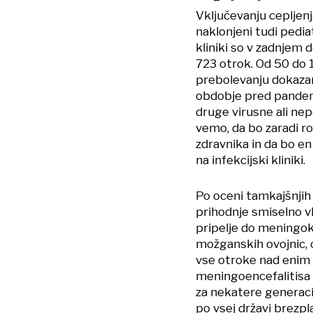
Vključevanju cepljen
naklonjeni tudi pedia
kliniki so v zadnjem 
723 otrok. Od 50 do 1
prebolevanju dokazan
obdobje pred pandemi
druge virusne ali nep
vemo, da bo zaradi r
zdravnika in da bo en
na infekcijski kliniki.
Po oceni tamkajšnjih 
prihodnje smiselno vk
pripelje do meningok
možganskih ovojnic, o
vse otroke nad enim
meningoencefalitisa c
za nekatere generaci
po vsej državi brezpl