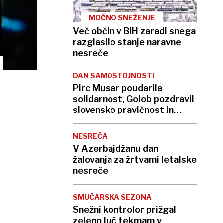
MOČNO SNEŽENJE
Več občin v BiH zaradi snega
razglasilo stanje naravne
nesreče
DAN SAMOSTOJNOSTI
Pirc Musar poudarila
solidarnost, Golob pozdravil
slovensko pravičnost in
znanost
NESREČA
V Azerbajdžanu dan
žalovanja za žrtvami letalske
nesreče
SMUČARSKA SEZONA
Snežni kontrolor prižgal
zeleno luč tekmam v