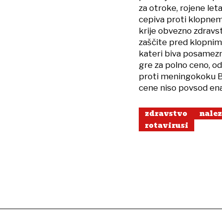
za otroke, rojene let
cepiva proti klopnem
krije obvezno zdravs
zaščite pred klopnim
kateri biva posamezn
gre za polno ceno, o
proti meningokoku B 
cene niso povsod e
zdravstvo
nalez
rotavirusi