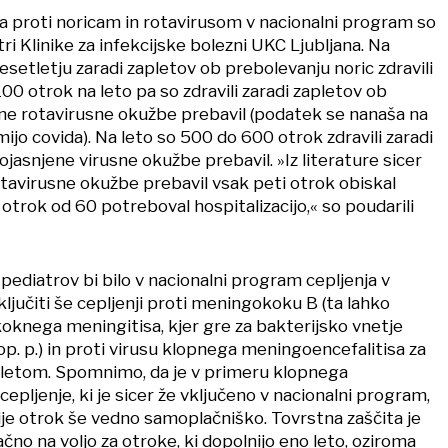
ja proti noricam in rotavirusom v nacionalni program so
tri Klinike za infekcijske bolezni UKC Ljubljana. Na
desetletju zaradi zapletov ob prebolevanju noric zdravili
00 otrok na leto pa so zdravili zaradi zapletov ob
e rotavirusne okužbe prebavil (podatek se nanaša na
jo covida). Na leto so 500 do 600 otrok zdravili zaradi
ojasnjene virusne okužbe prebavil. »Iz literature sicer
otavirusne okužbe prebavil vsak peti otrok obiskal
 otrok od 60 potreboval hospitalizacijo,« so poudarili
pediatrov bi bilo v nacionalni program cepljenja v
ljučiti še cepljenji proti meningokoku B (ta lahko
oknega meningitisa, kjer gre za bakterijsko vnetje
p. p.) in proti virusu klopnega meningoencefalitisa za
 letom. Spomnimo, da je v primeru klopnega
epljenje, ki je sicer že vključeno v nacionalni program,
je otrok še vedno samoplačniško. Tovrstna zaščita je
ačno na voljo za otroke, ki dopolnijo eno leto, oziroma