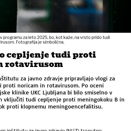
a v programu za leto 2025, bo, kot kaže, na vrsto prišlo tudi
irusom. Fotografija je simbolična.
 cepljenje tudi proti
n rotavirusom
titutu za javno zdravje pripravljajo vlogi za
ji proti noricam in rotavirusom. Po oceni
jske klinike UKC Ljubljana bi bilo smiselno v
 vključiti tudi cepljenje proti meningokoku B in
rok proti klopnemu meningoencefalitisu.
m inštitutu za javno zdravje (NIJZ) trenutno