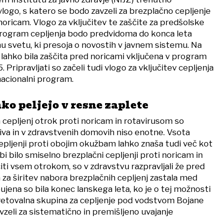
 vlogo, s katero se bodo zavzeli za brezplačno cepljenje
noricam. Vlogo za vključitev te zaščite za predšolske
program cepljenja bodo predvidoma do konca leta
u svetu, ki presoja o novostih v javnem sistemu. Na
i lahko bila zaščita pred noricami vključena v program
. Pripravljati so začeli tudi vlogo za vključitev cepljenja
nacionalni program.
ko peljejo v resne zaplete
cepljenj otrok proti noricam in rotavirusom so
iva in v zdravstvenih domovih niso enotne. Vsota
epljenji proti obojim okužbam lahko znaša tudi več kot
bi bilo smiselno brezplačni cepljenji proti noricam in
i vsem otrokom, so v zdravstvu razpravljali že pred
ja za širitev nabora brezplačnih cepljenj zastala med
jena so bila konec lanskega leta, ko je o tej možnosti
svetovalna skupina za cepljenje pod vodstvom Bojane
avzeli za sistematično in premišljeno uvajanje