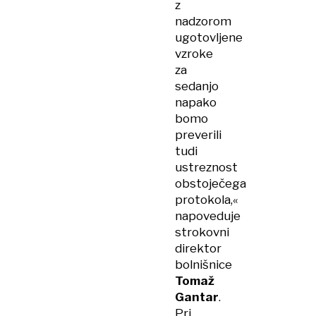
z
nadzorom
ugotovljene
vzroke
za
sedanjo
napako
bomo
preverili
tudi
ustreznost
obstoječega
protokola,«
napoveduje
strokovni
direktor
bolnišnice
Tomaž
Gantar
.
Pri