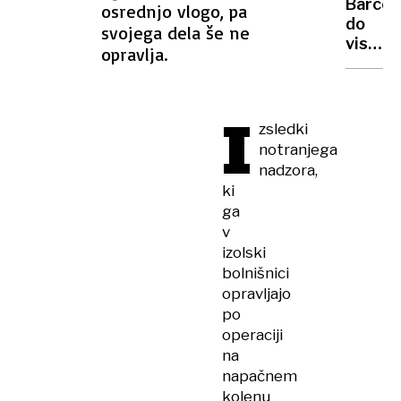
Barcel
osrednjo vlogo, pa
Kitajsk
do
svojega dela še ne
pa
visoke
opravlja.
jih
predno
zvišal
PSG
do
I
malce
zsledki
manjše
notranjega
nadzora,
ki
ga
v
izolski
bolnišnici
opravljajo
po
operaciji
na
napačnem
kolenu