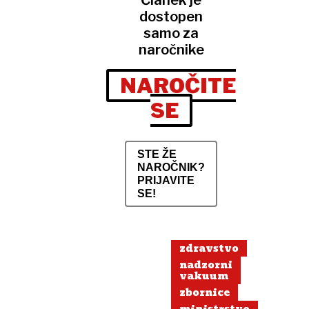
Članek je
dostopen
samo za
naročnike
NAROČITE
SE
STE ŽE
NAROČNIK?
PRIJAVITE
SE!
zdravstvo
nadzorni
vakuum
zbornice