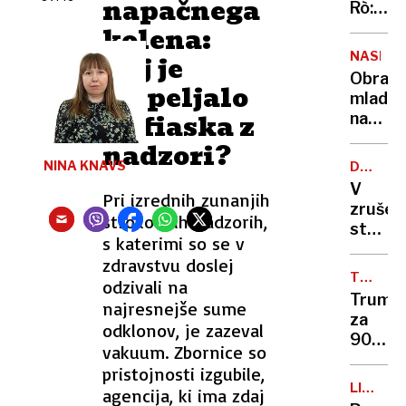
napačnega
videom
Rò:
Luka
Prijazn
kolena:
Dončić
hiša
NASILJE
Kaj je
v
med
Obravn
solzah
pripeljalo
briškim
mladol
vinogr
do fiaska z
nasilne
Se
nadzori?
bomo
NINA KNAVS
DOMINI
zganili
REPUBL
V
Pri izrednih zunanjih
šele
zrušen
ob
strokovnih nadzorih,
strehe
večji
s katerimi so se v
nočne
tragedi
zdravstvu doslej
kluba
TRGOVI
odzivali na
umrlo
VOJNA
Trump
najresnejše sume
več
za
odklonov, je zazeval
kot
90
180
vakuum. Zbornice so
dni
ljudi
pristojnosti izgubile,
zamrzn
LIGA
agencija, ki ima zdaj
carine,
PRVAKO