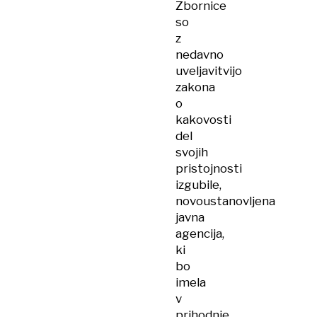
Zbornice
so
z
nedavno
uveljavitvijo
zakona
o
kakovosti
del
svojih
pristojnosti
izgubile,
novoustanovljena
javna
agencija,
ki
bo
imela
v
prihodnje