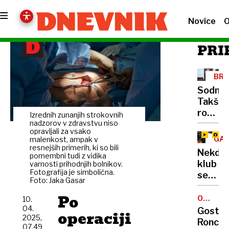
Novice
O
PRI
BRU
ROP
Sodnic
Takšne
rope
Izrednih zunanjih strokovnih
navadn
nadzorov v zdravstvu niso
opravljali za vsako
smrtni
GAN
malenkost, ampak v
pozna
resnejših primerih, ki so bili
SPR
Nekdan
pomembni tudi z vidika
le iz
klub
varnosti prihodnjih bolnikov.
filmski
Fotografija je simbolična.
se
trilerj
Foto: Jaka Gasar
mu
Po
je
OCENA
10.
GOSTIL
pokloni
04.
Gostil
operaciji
2025,
z
Ronchi
07.49