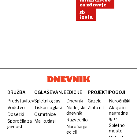
ministrstvo
za zdravje
sb
izola
DRUŽBA
OGLAŠEVANJE
EDICIJE
PROJEKTI
POGOJI
Predstavitev
Spletni oglasi
Dnevnik
Gazela
Naročniški
Vodstvo
Tiskani oglasi
Nedeljski
Zlata nit
Akcije in
dnevnik
nagradne
Dosežki
Osmrtnice
igre
Razvedrilo
Sporočila za
Mali oglasi
Spletno
javnost
Naročanje
mesto
edicij