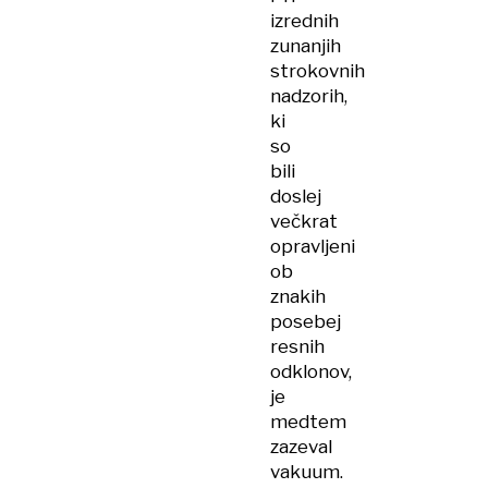
izrednih
zunanjih
strokovnih
nadzorih,
ki
so
bili
doslej
večkrat
opravljeni
ob
znakih
posebej
resnih
odklonov,
je
medtem
zazeval
vakuum.