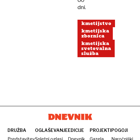
60
dni.
kmetijstvo
kmetijska
zbornica
kmetijska
svetovalna
služba
DRUŽBA
OGLAŠEVANJE
EDICIJE
PROJEKTI
POGOJI
Predstavitev
Spletni oglasi
Dnevnik
Gazela
Naročniški