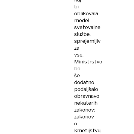
bi
oblikovala
model
svetovalne
službe,
sprejemljiv
za
vse.
Ministrstvo
bo
še
dodatno
podaljšalo
obravnavo
nekaterih
zakonov:
zakonov
o
kmetijstvu,