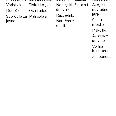
Vodstvo
Tiskani oglasi
Nedeljski
Zlata nit
Akcije in
dnevnik
nagradne
Dosežki
Osmrtnice
igre
Razvedrilo
Sporočila za
Mali oglasi
Spletno
javnost
Naročanje
mesto
edicij
Piškotki
Avtorske
pravice
Volilna
kampanja
Zasebnost