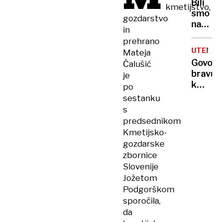
Bili
kmetijstvo,
Dončić
LUKOVIC
smo
usodo
gozdarstvo
na
in
kraju
prehrano
dogodk
UTEMEL
Mateja
»Ne
Govorn
Čalušić
morem
bravur
je
verjeti
kmetij
po
je
minist
sestanku
pretre
s
sosed
predsednikom
Kmetijsko-
gozdarske
zbornice
Slovenije
Jožetom
Podgorškom
sporočila,
da