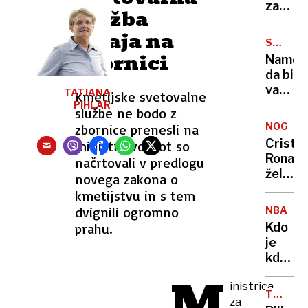
v SD
zaradi
služba
in
Googla
ostaja na
Levici
ostal
STARŠI
dviguj
brez
zbornici
OGORČE
Names
obrvi
300.0
da bi
evrov
varova
TATJANA
Kmetijske svetovalne
šolarje
PIHLAR
službe ne bodo z
se je
NOGOM
zbornice prenesli na
varnos
Cristi
ministrstvo, kot so
napil
Ronald
načrtovali v predlogu
želi
novega zakona o
postat
kmetijstvu in s tem
lastnik
dvignili ogromno
NBA
kluba
prahu.
Kdo
je
kdo
v LA
M
inistrica
in bo
TRAGED
za
krojil
PRI