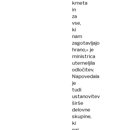
kmeta
in
za
vse,
ki
nam
zagotavljajo
hrano,« je
ministrica
utemeljila
odločitev.
Napovedala
je
tudi
ustanovitev
širše
delovne
skupine,
ki
naj