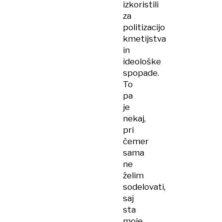
izkoristili
za
politizacijo
kmetijstva
in
ideološke
spopade.
To
pa
je
nekaj,
pri
čemer
sama
ne
želim
sodelovati,
saj
sta
moje