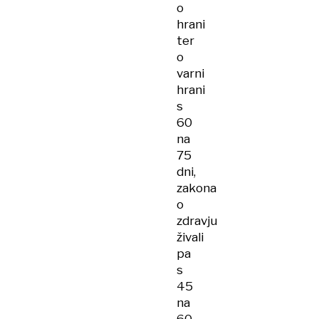
o
hrani
ter
o
varni
hrani
s
60
na
75
dni,
zakona
o
zdravju
živali
pa
s
45
na