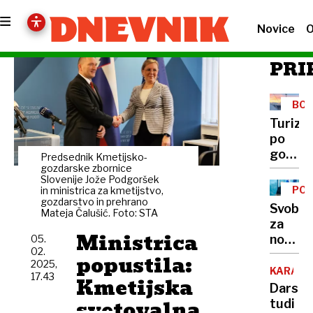
Novice
O
PRI
BOH
Turize
po
gorenj
Predsednik Kmetijsko-
Obnov
gozdarske zbornice
Slovenije Jože Podgoršek
hotelo
POS
in ministrica za kmetijstvo,
stoji
gozdarstvo in prehrano
Svobo
Mateja Čalušić. Foto: STA
zaradi
za
sporov
Ministrica
novega
05.
02.
varuha
popustila:
2025,
podpir
KARAVA
17.43
Kmetijska
Andraž
Dars
Zidarja
svetovalna
tudi