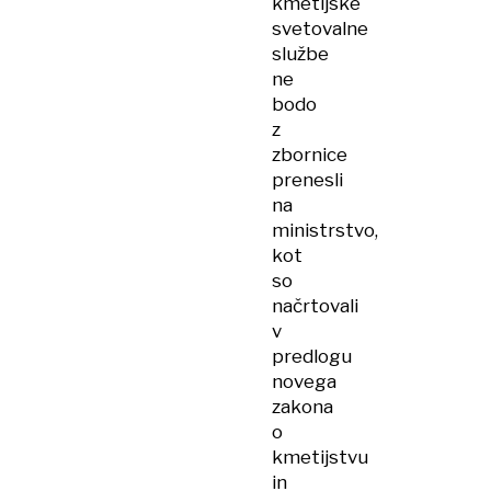
kmetijske
svetovalne
službe
ne
bodo
z
zbornice
prenesli
na
ministrstvo,
kot
so
načrtovali
v
predlogu
novega
zakona
o
kmetijstvu
in