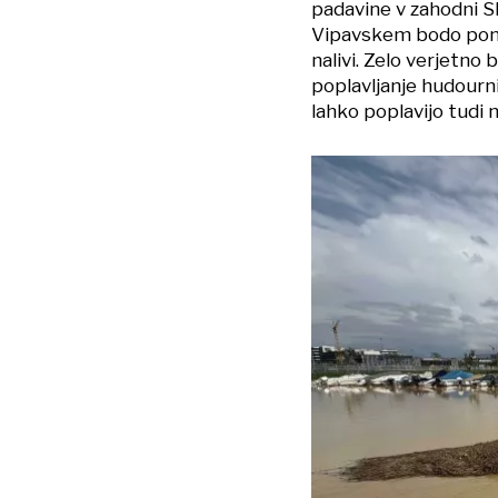
padavine v zahodni Sl
Vipavskem bodo pono
nalivi. Zelo verjetno
poplavljanje hudourn
lahko poplavijo tudi n