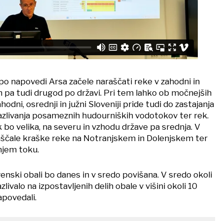
po napovedi Arsa začele naraščati reke v zahodni in
dan pa tudi drugod po državi. Pri tem lahko ob močnejših
odni, osrednji in južni Sloveniji pride tudi do zastajanja
azlivanja posameznih hudourniških vodotokov ter rek.
bo velika, na severu in vzhodu države pa srednja. V
aščale kraške reke na Notranjskem in Dolenjskem ter
njem toku.
enski obali bo danes in v sredo povišana. V sredo okoli
zlivalo na izpostavljenih delih obale v višini okoli 10
apovedali.