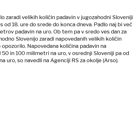
o zaradi velikih količin padavin v jugozahodni Sloveniji
s od 18. ure do srede do konca dneva. Padlo naj bi več
etrov padavin na uro. Ob tem pa v sredo ves dan za
odno Slovenijo zaradi napovedanih velikih količin
o opozorilo. Napovedana količina padavin na
0 in 100 milimetri na uro, v osrednji Sloveniji pa od
a uro, so navedli na Agenciji RS za okolje (Arso).