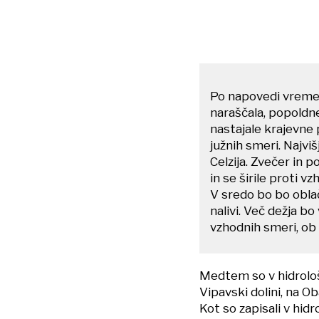
Po napovedi vreme
naraščala, popold
nastajale krajevne 
južnih smeri. Najv
Celzija. Zvečer in 
in se širile proti 
V sredo bo bo obla
nalivi. Več dežja bo 
vzhodnih smeri, ob
Medtem so v hidrolo
Vipavski dolini, na Ob
Kot so zapisali v hid