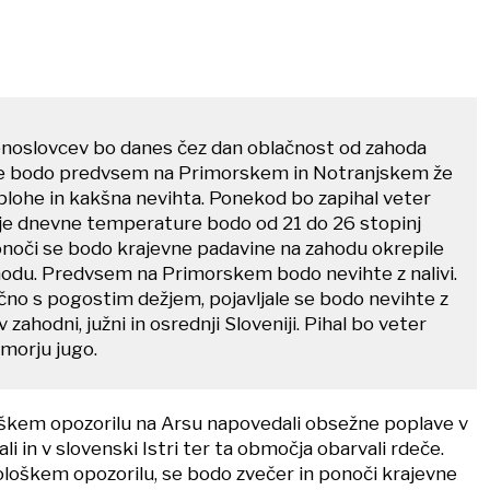
noslovcev bo danes čez dan oblačnost od zahoda
ne bodo predvsem na Primorskem in Notranjskem že
plohe in kakšna nevihta. Ponekod bo zapihal veter
išje dnevne temperature bodo od 21 do 26 stopinj
ponoči se bodo krajevne padavine na zahodu okrepile
vzhodu. Predvsem na Primorskem bodo nevihte z nalivi.
čno s pogostim dežjem, pojavljale se bodo nevihte z
v zahodni, južni in osrednji Sloveniji. Pihal bo veter
 morju jugo.
škem opozorilu na Arsu napovedali obsežne poplave v
ali in v slovenski Istri ter ta območja obarvali rdeče.
rološkem opozorilu, se bodo zvečer in ponoči krajevne