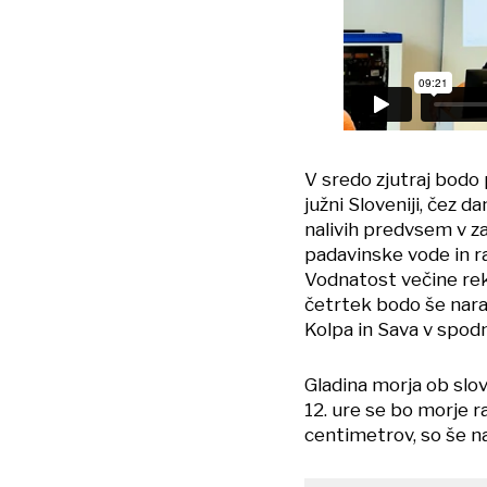
V sredo zjutraj bodo 
južni Sloveniji, čez 
nalivih predvsem v zah
padavinske vode in r
Vodnatost večine rek 
četrtek bodo še nar
Kolpa in Sava v spod
Gladina morja ob slov
12. ure se bo morje ra
centimetrov, so še n