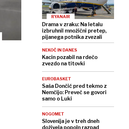
RYANAIR
Drama v zraku: Na letalu
izbruhnil množični pretep,
pijanega potnika zvezali
NEKOČ IN DANES
Kacin pozabil na rdečo
zvezdo na titovki
EUROBASKET
Saša Dončić pred tekmo z
Nemčijo: Preveč se govori
samo o Luki
NOGOMET
Slovenija je v treh dneh
doživela popoln razpad