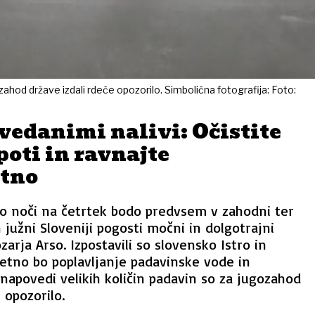
zahod države izdali rdeče opozorilo. Simbolična fotografija: Foto:
vedanimi nalivi: Očistite
oti in ravnajte
tno
o noči na četrtek bodo predvsem v zahodni ter
 južni Sloveniji pogosti močni in dolgotrajni
ozarja Arso. Izpostavili so slovensko Istro in
jetno bo poplavljanje padavinske vode in
 napovedi velikih količin padavin so za jugozahod
 opozorilo.