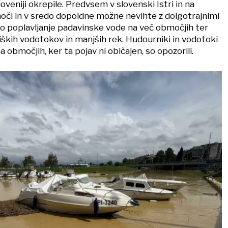
oveniji okrepile. Predvsem v slovenski Istri in na
či in v sredo dopoldne možne nevihte z dolgotrajnimi
 bo poplavljanje padavinske vode na več območjih ter
iških vodotokov in manjših rek. Hudourniki in vodotoki
a območjih, ker ta pojav ni običajen, so opozorili.