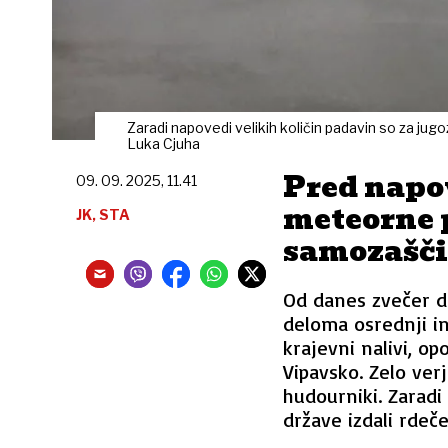
Zaradi napovedi velikih količin padavin so za jugo
Luka Cjuha
Pred napo
09. 09. 2025, 11.41
meteorne p
JK, STA
samozašči
Od danes zvečer d
deloma osrednji in
krajevni nalivi, op
Vipavsko. Zelo ver
hudourniki. Zaradi
države izdali rdeče