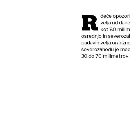
R
deče opozoril
velja od dane
kot 80 milim
osrednjo in severozah
padavin velja oranžn
severozahodu je med 5
30 do 70 milimetrov n