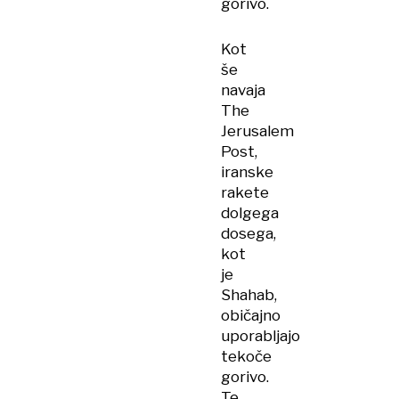
gorivo.
Kot
še
navaja
The
Jerusalem
Post,
iranske
rakete
dolgega
dosega,
kot
je
Shahab,
običajno
uporabljajo
tekoče
gorivo.
Te