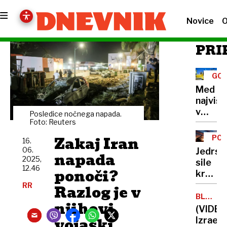
Novice
O
PRI
GO
Med
najvišj
v
Posledice nočnega napada.
Evropi:
Foto: Reuters
strošk
Zakaj Iran
POR
16.
dela
SIP
06.
Jedrsk
napada
v
2025,
sile
Sloveni
12.46
ponoči?
krepijo
strmo
svoj
RR
Razlog je v
navzgo
jedrski
BLIŽNJI
njihovi
VZHOD
arzena
(VIDEO
vojaški
Izrael