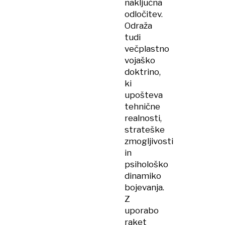
naključna
odločitev.
Odraža
tudi
večplastno
vojaško
doktrino,
ki
upošteva
tehnične
realnosti,
strateške
zmogljivosti
in
psihološko
dinamiko
bojevanja.
Z
uporabo
raket