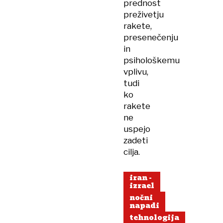
prednost
preživetju
rakete,
presenečenju
in
psihološkemu
vplivu,
tudi
ko
rakete
ne
uspejo
zadeti
cilja.
iran -
izrael
nočni
napadi
tehnologija