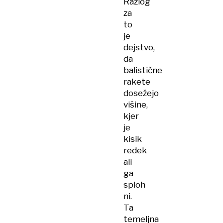
Razlog
za
to
je
dejstvo,
da
balistične
rakete
dosežejo
višine,
kjer
je
kisik
redek
ali
ga
sploh
ni.
Ta
temeljna