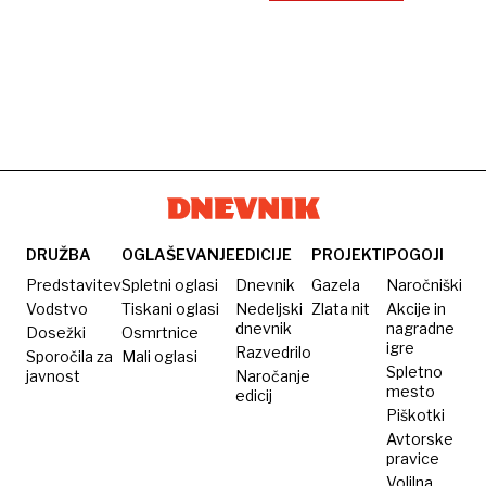
DRUŽBA
OGLAŠEVANJE
EDICIJE
PROJEKTI
POGOJI
Predstavitev
Spletni oglasi
Dnevnik
Gazela
Naročniški
Vodstvo
Tiskani oglasi
Nedeljski
Zlata nit
Akcije in
dnevnik
nagradne
Dosežki
Osmrtnice
igre
Razvedrilo
Sporočila za
Mali oglasi
Spletno
javnost
Naročanje
mesto
edicij
Piškotki
Avtorske
pravice
Volilna