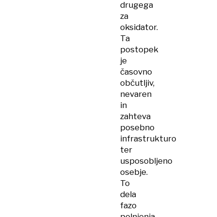
drugega
za
oksidator.
Ta
postopek
je
časovno
občutljiv,
nevaren
in
zahteva
posebno
infrastrukturo
ter
usposobljeno
osebje.
To
dela
fazo
polnjenja