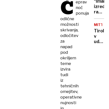
Č
“Imam
eprav
našli
izredn
noč
še
razmer
ponuja
drugo
Ostani
odlične
črno
v
možnosti
skrinji
MITTAG
učilnic
skrivanja,
Tirolsk
odločitev
v
za
udaru
napad
strele
trije
pod
mrtvi
okriljem
planinc
teme
izvira
tudi
iz
tehničnih
omejitev,
operativne
nujnosti
in