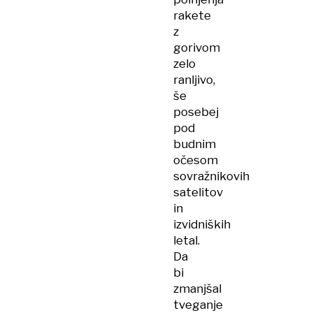
rakete
z
gorivom
zelo
ranljivo,
še
posebej
pod
budnim
očesom
sovražnikovih
satelitov
in
izvidniških
letal.
Da
bi
zmanjšal
tveganje