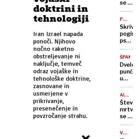
se je
doktrini in
uštel:
tehnologiji
Iransk
POGINI
rakete
PSOV
Skrivn
prebile
Iran Izrael napada
pogine
obramb
ponoči. Njihovo
psov
več
v
nočno raketno
mrtvih
Bohinj
obstreljevanje ni
ŠPANIJA
prever
naključje, temveč
Dvelet
tudi
odraz vojaške in
punčk
policis
tehnološke doktrine,
umrla
zasnovane in
na
trampo
usmerjene v
AIR
prikrivanje,
INDIA
Števil
presenečenje in
mrtvih
povzročanje strahu.
se je
povzpe
na
VARNOS
270,
NAČRTI