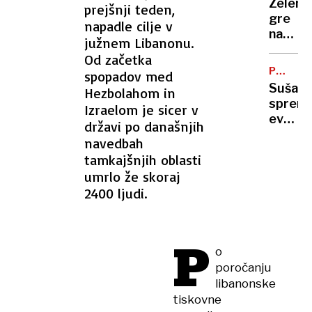
Zelens
prejšnji teden,
vas
gre
napadle cilje v
na
na
Zahod
južnem Libanonu.
obisk
bregu,
Od začetka
k
več
PODNEB
spopadov med
Vučiću
SPREME
ranjeni
Suša
Hezbolahom in
"To
spremi
Izraelom je sicer v
je za
evrops
državi po današnjih
Ruse
polja:
udarec
navedbah
kako
v
tamkajšnjih oblasti
se
obraz"
umrlo že skoraj
bo
2400 ljudi.
spreme
naša
prehra
P
o
poročanju
libanonske
tiskovne