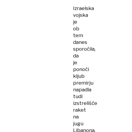
Izraelska
vojska
je
ob
tem
danes
sporočila,
da
je
ponoči
kljub
premirju
napadla
tudi
izstrelišče
raket
na
jugu
Libanona.