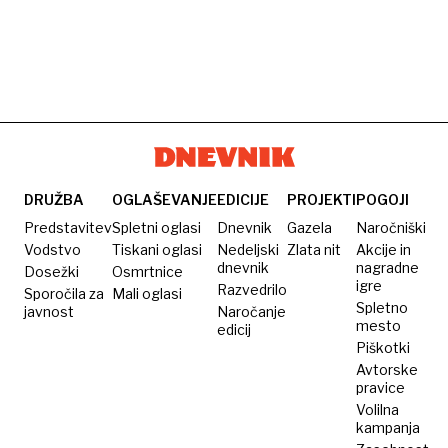
DRUŽBA
OGLAŠEVANJE
EDICIJE
PROJEKTI
POGOJI
Predstavitev
Spletni oglasi
Dnevnik
Gazela
Naročniški
Vodstvo
Tiskani oglasi
Nedeljski
Zlata nit
Akcije in
dnevnik
nagradne
Dosežki
Osmrtnice
igre
Razvedrilo
Sporočila za
Mali oglasi
Spletno
javnost
Naročanje
mesto
edicij
Piškotki
Avtorske
pravice
Volilna
kampanja