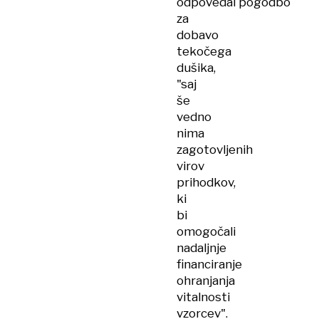
odpovedal pogodbo
za
dobavo
tekočega
dušika,
"saj
še
vedno
nima
zagotovljenih
virov
prihodkov,
ki
bi
omogočali
nadaljnje
financiranje
ohranjanja
vitalnosti
vzorcev".