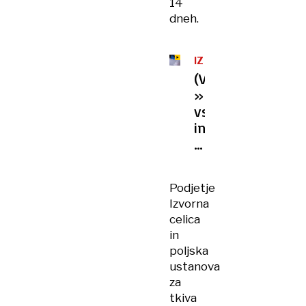
14
dneh.
IZVORNE
CELICE
(VIDEO)
»Nasilni
vstop«
in
začetek
prenosa
vzorcev
Podjetje
Biobanke
Izvorna
celica
in
poljska
ustanova
za
tkiva