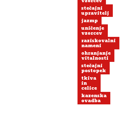
vzorcev
stečajni
upravitelj
jazmp
uničenje
vzorcev
raziskovalni
nameni
ohranjanje
vitalnosti
stečajni
postopek
tkiva
in
celice
kazenska
ovadba