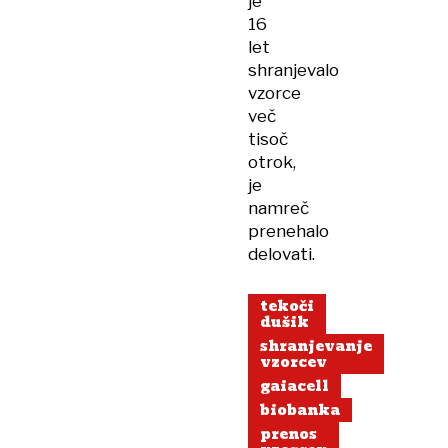
je
16
let
shranjevalo
vzorce
več
tisoč
otrok,
je
namreč
prenehalo
delovati.
tekoči
dušik
shranjevanje
vzorcev
gaiacell
biobanka
prenos