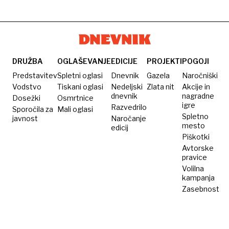
DRUŽBA
OGLAŠEVANJE
EDICIJE
PROJEKTI
POGOJI
Predstavitev
Spletni oglasi
Dnevnik
Gazela
Naročniški
Vodstvo
Tiskani oglasi
Nedeljski
Zlata nit
Akcije in
dnevnik
nagradne
Dosežki
Osmrtnice
igre
Razvedrilo
Sporočila za
Mali oglasi
Spletno
javnost
Naročanje
mesto
edicij
Piškotki
Avtorske
pravice
Volilna
kampanja
Zasebnost