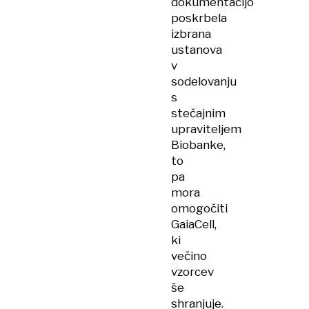
dokumentacijo
poskrbela
izbrana
ustanova
v
sodelovanju
s
stečajnim
upraviteljem
Biobanke,
to
pa
mora
omogočiti
GaiaCell,
ki
večino
vzorcev
še
shranjuje.