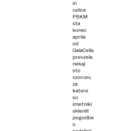
in
celice
PBKM
sta
konec
aprila
od
GaiaCella
prevzela
nekaj
sto
vzorcev,
za
katere
so
imetniki
sklenili
pogodbe
o