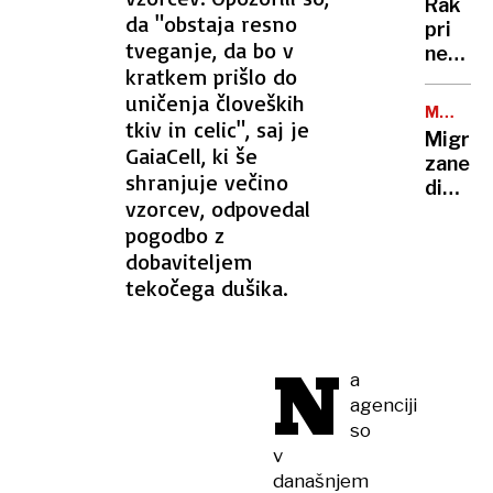
in
Rak
so
da "obstaja resno
potiska
pri
rekord
tveganje, da bo v
nekda
nizke
kratkem prišlo do
predse
uničenja človeških
Bidnu
MEJNI
se je
tkiv in celic", saj je
NADZOR
Migran
razširil
GaiaCell, ki še
zanetil
zelo
shranjuje večino
diplom
ga
vzorcev, odpovedal
spor:
boli
pogodbo z
Španij
in
dobaviteljem
in
hromi
Italija
tekočega dušika.
druga
drugi
zapira
N
a
meje
agenciji
so
v
današnjem