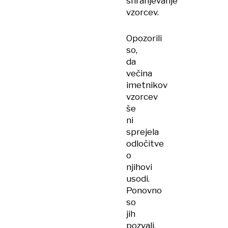
shranjevanje
vzorcev.
Opozorili
so,
da
večina
imetnikov
vzorcev
še
ni
sprejela
odločitve
o
njihovi
usodi.
Ponovno
so
jih
pozvali,