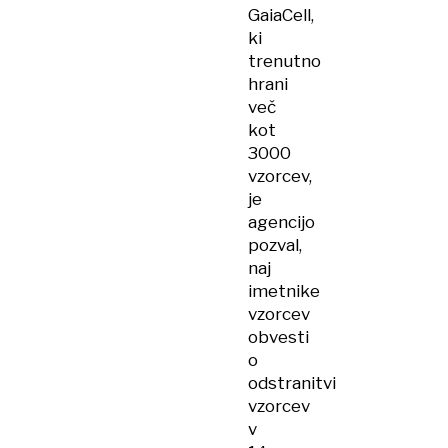
GaiaCell,
ki
trenutno
hrani
več
kot
3000
vzorcev,
je
agencijo
pozval,
naj
imetnike
vzorcev
obvesti
o
odstranitvi
vzorcev
v