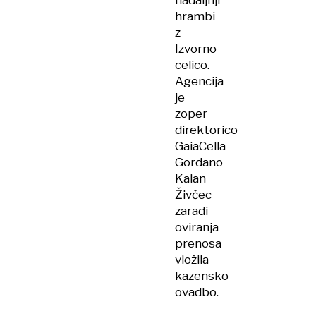
nadaljnji
hrambi
z
Izvorno
celico.
Agencija
je
zoper
direktorico
GaiaCella
Gordano
Kalan
Živčec
zaradi
oviranja
prenosa
vložila
kazensko
ovadbo.