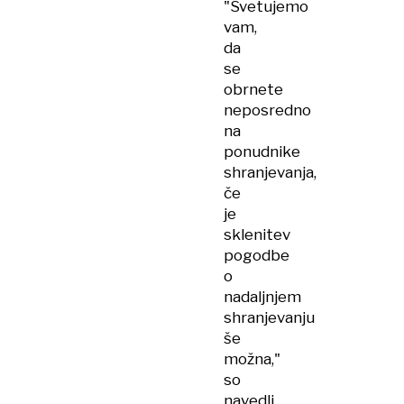
"Svetujemo
vam,
da
se
obrnete
neposredno
na
ponudnike
shranjevanja,
če
je
sklenitev
pogodbe
o
nadaljnjem
shranjevanju
še
možna,"
so
navedli.