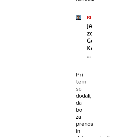
BIOBANKA
JAZMP
zoper
Gordano
Kalan
Živčec
vložil
kazensko
Pri
ovadbo
tem
so
dodali,
da
bo
za
prenos
in