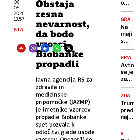
Obstaja
uničenj
06.
o
05.
lastnik
odločit
resna
2026,
ni
ki ga
13.57
GRADIŠ
nevarnost,
imel
je
Na
niti
STA
stala
da bodo
meji
enega
NBA-
vzorci
s
dokum
pokojni
Hrvašk
Biobanke
»Norma
pozabi
da
HRVAŠK
propadli
ženo
sem
Avtob
in
to
se je
odpelja
storil«
Javna agencija RS za
zatakni
proti
na
zdravila in
Nemčiji
vstopn
medicinske
"Mislil
ZDA
rampi
pripomočke (JAZMP)
sem,
Trump
trajekt
je imetnike vzorcev
da
pred
potniki
propadle Biobanke
se
najtež
so
šali"
spet pozvala k
politič
ga
preizk
odločitvi glede usode
tresli
RAZKRI
številk
vzorcev. Opozorili so,
SIN