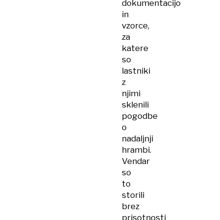
dokumentacijo
in
vzorce,
za
katere
so
lastniki
z
njimi
sklenili
pogodbe
o
nadaljnji
hrambi.
Vendar
so
to
storili
brez
prisotnosti