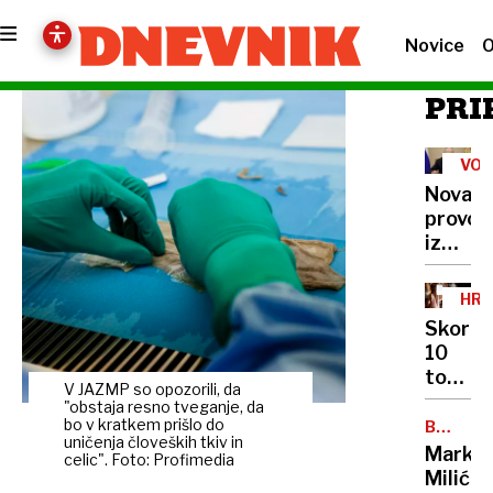
Novice
O
PRI
VOJ
V
Nova
UKR
provok
iz
Kremlj
Putin
HRV
razburi
Skoraj
Evropo
10
z
ton
napove
V JAZMP so opozorili, da
pršuta
"obstaja resno tveganje, da
o
bo
bo v kratkem prišlo do
BREZ
usodi
uničenja človeških tkiv in
DLAKE
romalo
Marko
Ukraji
celic". Foto: Profimedia
NA
v
Milić
JEZIKU