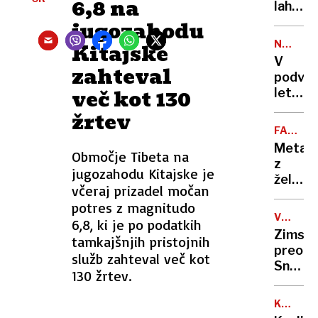
6,8 na
delo
lahko
Agenci
pri
jugozahodu
za
najmlaj
NEJASN
Kitajske
energi
vodi
OKOLIŠČ
V
zahteval
tudi
podvoz
v
več kot 130
letala
pljučni
odkrili
žrtev
trupli
FACEBO
INSTAG
Meta
Območje Tibeta na
z
jugozahodu Kitajske je
željo
včeraj prizadel močan
po
potres z magnitudo
ugajan
VREMEN
6,8, ki je po podatkih
Trump
NAPOVE
Zimski
tamkajšnjih pristojnih
v
preobr
služb zahteval več kot
ZDA
Snežen
odprav
130 žrtev.
v
prever
nižinah
dejste
KONČAN
burja
ŽIVLJEN