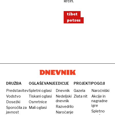
letih.
tibet
potres
DRUŽBA
OGLAŠEVANJE
EDICIJE
PROJEKTI
POGOJI
Predstavitev
Spletni oglasi
Dnevnik
Gazela
Naročniški
Vodstvo
Tiskani oglasi
Nedeljski
Zlata nit
Akcije in
dnevnik
nagradne
Dosežki
Osmrtnice
igre
Razvedrilo
Sporočila za
Mali oglasi
Spletno
javnost
Naročanje