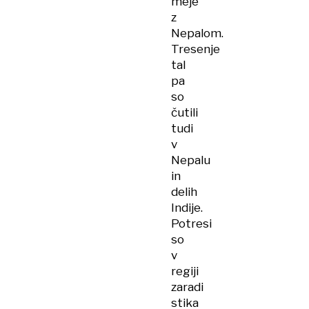
meje
z
Nepalom.
Tresenje
tal
pa
so
čutili
tudi
v
Nepalu
in
delih
Indije.
Potresi
so
v
regiji
zaradi
stika