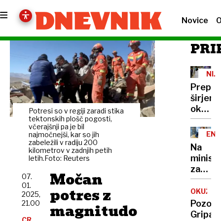
Novice
O
PRI
NIJ
Prepre
širjenj
okužb:
Potresi so v regiji zaradi stika
Pomen
tektonskih plošč pogosti,
včerajšnji pa je bil
preven
ENE
najmočnejši, kar so jih
in
zabeležili v radiju 200
Na
kilometrov v zadnjih petih
cepljen
minist
letih.Foto: Reuters
zavrač
Močan
07.
očitke
01.
potres z
o
OKUŽBE
2025,
vmešav
Pozor!
21.00
magnitudo
v
Gripa
CR