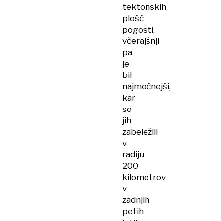
tektonskih
plošč
pogosti,
včerajšnji
pa
je
bil
najmočnejši,
kar
so
jih
zabeležili
v
radiju
200
kilometrov
v
zadnjih
petih