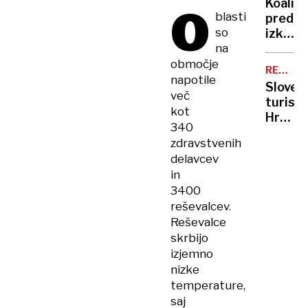
Koalici
O
na
blasti
predla
Primo
so
izključ
in
na
samous
meter
ne
območje
snega
REKORD
pa
napotile
LETO
na
Sloven
tudi
več
Kaninu
turisti
evtana
kot
Hrvat
340
pomaga
zdravstvenih
do
delavcev
milijar
in
3400
reševalcev.
Reševalce
skrbijo
izjemno
nizke
temperature,
saj