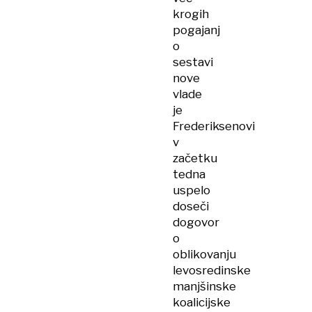
krogih
pogajanj
o
sestavi
nove
vlade
je
Frederiksenovi
v
začetku
tedna
uspelo
doseči
dogovor
o
oblikovanju
levosredinske
manjšinske
koalicijske