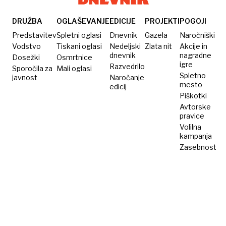
DRUŽBA
OGLAŠEVANJE
EDICIJE
PROJEKTI
POGOJI
Predstavitev
Spletni oglasi
Dnevnik
Gazela
Naročniški
Vodstvo
Tiskani oglasi
Nedeljski
Zlata nit
Akcije in
dnevnik
nagradne
Dosežki
Osmrtnice
igre
Razvedrilo
Sporočila za
Mali oglasi
Spletno
javnost
Naročanje
mesto
edicij
Piškotki
Avtorske
pravice
Volilna
kampanja
Zasebnost