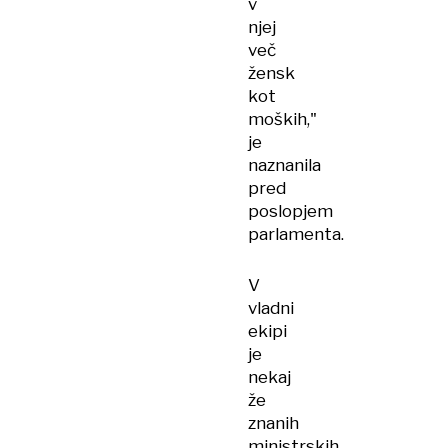
v
njej
več
žensk
kot
moških,"
je
naznanila
pred
poslopjem
parlamenta.
V
vladni
ekipi
je
nekaj
že
znanih
ministrskih