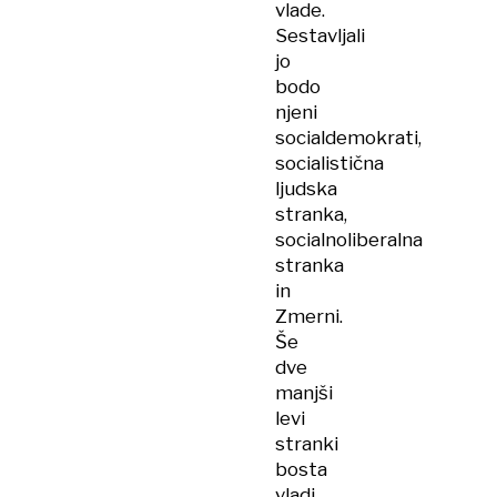
vlade.
Sestavljali
jo
bodo
njeni
socialdemokrati,
socialistična
ljudska
stranka,
socialnoliberalna
stranka
in
Zmerni.
Še
dve
manjši
levi
stranki
bosta
vladi