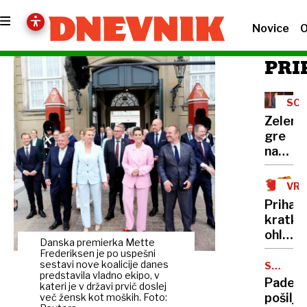
Novice
O
PRI
SOD
Zelens
gre
na
obisk
k
VR
Vučiću
Prihaja
"To
kratko
je za
ohladit
Ruse
Danska premierka Mette
suši
Frederiksen je po uspešni
udarec
pa ni
sestavi nove koalicije danes
SPLETN
v
predstavila vladno ekipo, v
NAKUPI
videti
Padec
obraz"
kateri je v državi prvič doslej
konca
pošiljk
več žensk kot moških. Foto: