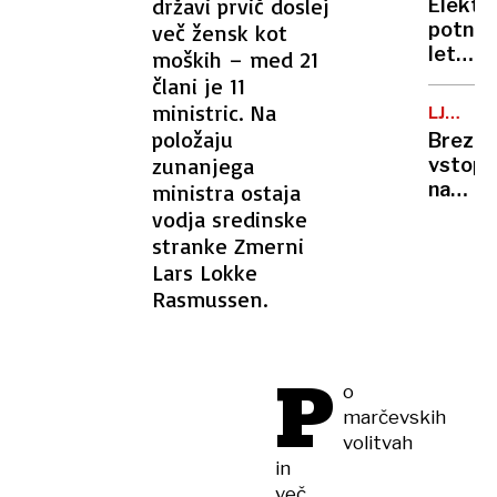
ranjeni
državi prvič doslej
Elektr
posnet
potniš
več žensk kot
razkrili
letala
moških – med 21
doslej
niso
člani je 11
neznan
več
ministric. Na
podrob
LJUBLJ
le
KOPALI
položaju
Brezpl
oddalj
zunanjega
vstopn
prihod
na
ministra ostaja
po
kopališ
vodja sredinske
Evropi
kakšno
stranke Zmerni
bi
je
Lars Lokke
lahko
stanje
Rasmussen.
z
na
njimi
bazeni
leteli
P
že v
o
nekaj
marčevskih
letih
volitvah
in
več