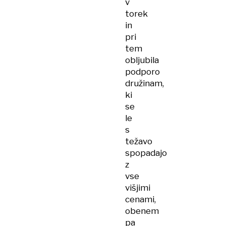
v
torek
in
pri
tem
obljubila
podporo
družinam,
ki
se
le
s
težavo
spopadajo
z
vse
višjimi
cenami,
obenem
pa