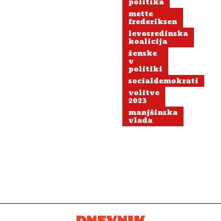
politika
mette
frederiksen
levosredinska
koalicija
ženske
v
politiki
socialdemokrati
volitve
2023
manjšinska
vlada