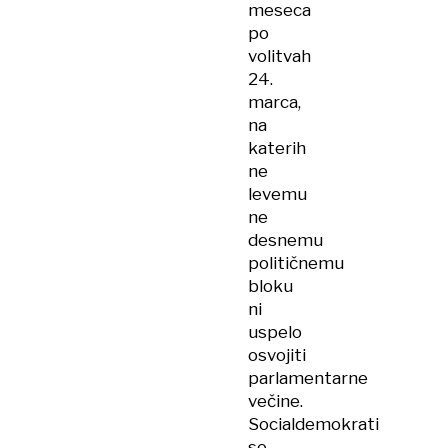
meseca
po
volitvah
24.
marca,
na
katerih
ne
levemu
ne
desnemu
političnemu
bloku
ni
uspelo
osvojiti
parlamentarne
večine.
Socialdemokrati
so