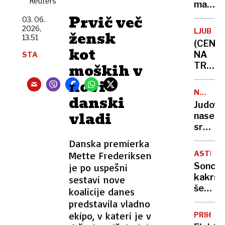
Reuters
malih
vredno
Prvič več
03. 06.
novi
2026,
LJUBLJ
žensk
strošk
13.51
(CENE
že
kot
NA
STA
zmanjš
moških v
TRŽNIC
naročil
Vročin
novi
s
uničuj
Temuj
NEZAKO
danski
pridelk
NASELB
in
Judovs
lubeni
vladi
Sheina
naselje
pa
sredi
še
noči
Danska premierka
nikoli
požgal
niso
Mette Frederiksen
ASTRON
palest
bile
Sonce,
je po uspešni
vas
tako
kakršn
sestavi nove
na
sladke
še
koalicije danes
Zahod
nismo
predstavila vladno
bregu,
videli:
ekipo, v kateri je v
več
PRIHOD
novi