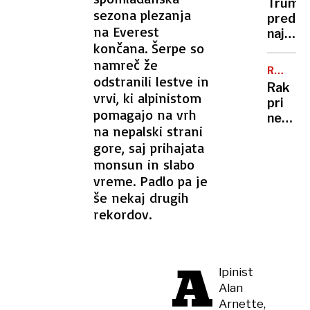
sem,
Trump
trajekt
sezona plezanja
da
pred
potniki
na Everest
se
najtež
so
končana. Šerpe so
šali"
politič
ga
namreč že
preizk
tresli
RAZKRI
številk
odstranili lestve in
SIN
in
Rak
so
vrvi, ki alpinistom
potiska
pri
rekord
pomagajo na vrh
nekda
nizke
na nepalski strani
predse
gore, saj prihajata
Bidnu
monsun in slabo
se je
razširil
vreme. Padlo pa je
zelo
še nekaj drugih
ga
rekordov.
boli
in
hromi
A
lpinist
Alan
Arnette,