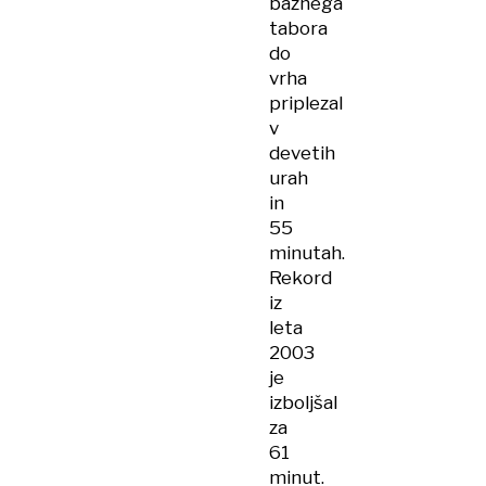
baznega
tabora
do
vrha
priplezal
v
devetih
urah
in
55
minutah.
Rekord
iz
leta
2003
je
izboljšal
za
61
minut.