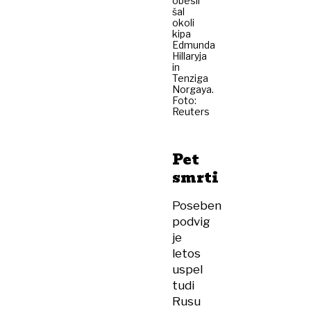
obesil
šal
okoli
kipa
Edmunda
Hillaryja
in
Tenziga
Norgaya.
Foto:
Reuters
Pet
smrti
Poseben
podvig
je
letos
uspel
tudi
Rusu