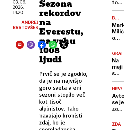
Sezona
z
03. 06.
ton
2026,
napove
pršuta
rekordov
14.20
o
bo
BREZ
na
usodi
romalo
ANDREJ
DLAKE
Marko
Ukraji
BRSTOVŠEK
v
Everestu,
NA
Milić
JEZIKU
uničenj
na vrhu
o
lastnik
odločit
1008
ni
ki ga
imel
GRADIŠ
ljudi
je
niti
Na
stala
enega
meji
NBA-
dokum
Prvič se je zgodilo,
s
pokojni
Hrvašk
da je na najvišjo
»Norma
pozabi
goro sveta v eni
da
HRVAŠK
ženo
sezoni stopilo več
sem
Avtob
in
kot tisoč
to
se je
odpelja
alpinistov. Tako
storil«
zatakni
proti
navajajo kronisti
na
Nemčiji
vstopn
zdaj, ko je
"Mislil
ZDA
rampi
spomladanska