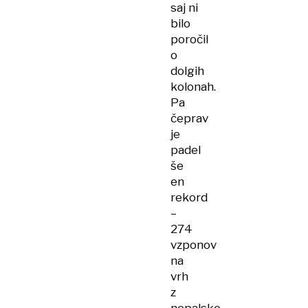
saj ni
bilo
poročil
o
dolgih
kolonah.
Pa
čeprav
je
padel
še
en
rekord
–
274
vzponov
na
vrh
z