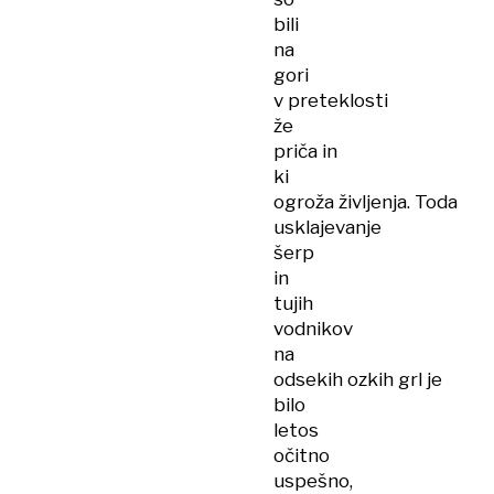
bili
na
gori
v preteklosti
že
priča in
ki
ogroža življenja. Toda
usklajevanje
šerp
in
tujih
vodnikov
na
odsekih ozkih grl je
bilo
letos
očitno
uspešno,