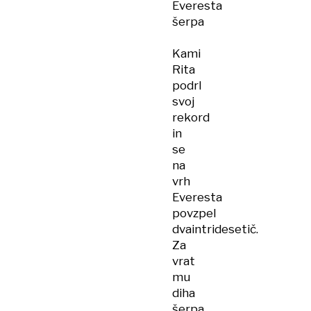
Everesta
šerpa
Kami
Rita
podrl
svoj
rekord
in
se
na
vrh
Everesta
povzpel
dvaintridesetič.
Za
vrat
mu
diha
šerpa