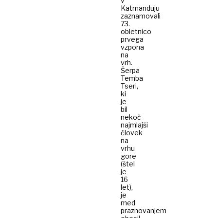
v
Katmanduju
zaznamovali
73.
obletnico
prvega
vzpona
na
vrh.
Šerpa​
Temba
Tseri,
ki
je
bil
nekoč
najmlajši
človek
na
vrhu
gore
(štel
je
16
let),
je
med
praznovanjem