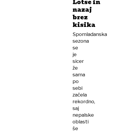
Lotse in
nazaj
brez
kisika
Spomladanska
sezona
se
je
sicer
že
sama
po
sebi
začela
rekordno,
saj
nepalske
oblasti
še