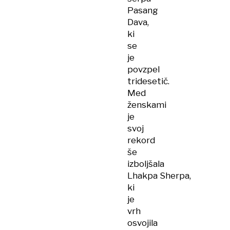
Pasang
Dava,
ki
se
je
povzpel
tridesetič.
Med
ženskami
je
svoj
rekord
še
izboljšala
Lhakpa Sherpa,
ki
je
vrh
osvojila