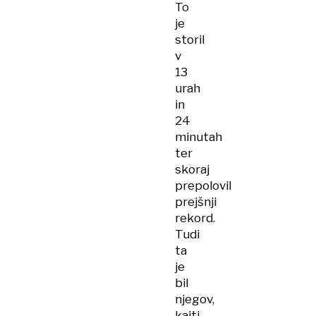
To
je
storil
v
13
urah
in
24
minutah
ter
skoraj
prepolovil
prejšnji
rekord.
Tudi
ta
je
bil
njegov,
kajti