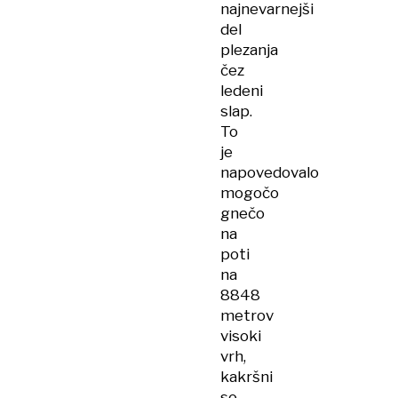
najnevarnejši
del
plezanja
čez
ledeni
slap.
To
je
napovedovalo
mogočo
gnečo
na
poti
na
8848
metrov
visoki
vrh,
kakršni
so