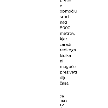
prebil
v
območju
smrti
nad
8000
metrov,
kjer
zaradi
redkega
kisika
ni
mogoče
preživeti
dlje
časa.
29.
maja
so