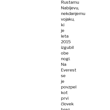
Rustamu
Nabijevu,
nekdanjemu
vojaku,
ki
je
leta
2015
izgubil
obe
nogi.
Na
Everest
se
je
povzpel
kot
prvi
človek
brez