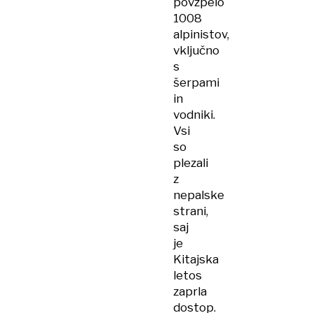
povzpelo
1008
alpinistov,
vključno
s
šerpami
in
vodniki.
Vsi
so
plezali
z
nepalske
strani,
saj
je
Kitajska
letos
zaprla
dostop.