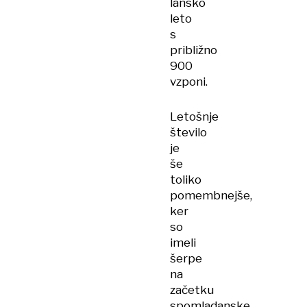
lansko
leto
s
približno
900
vzponi.
Letošnje
število
je
še
toliko
pomembnejše,
ker
so
imeli
šerpe
na
začetku
spomladanske