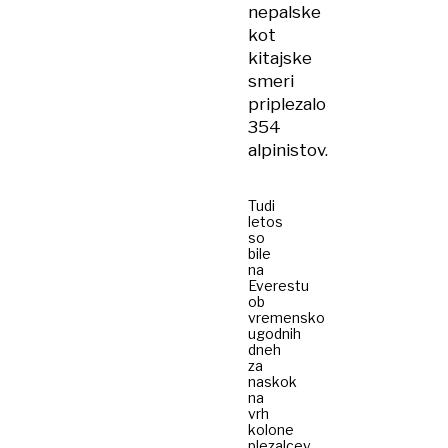
nepalske
kot
kitajske
smeri
priplezalo
354
alpinistov.
Tudi
letos
so
bile
na
Everestu
ob
vremensko
ugodnih
dneh
za
naskok
na
vrh
kolone
plezalcev.