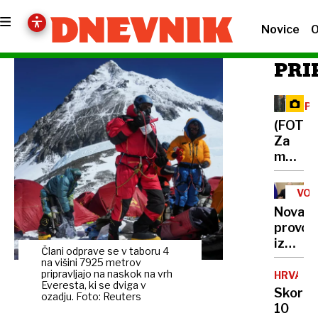
Novice
O
PRI
OPA
ME
(FOTO)
Za
medve
v
kočev
VOJ
gozdov
V
Nova
UKR
dan
provok
v
iz
družbi
Člani odprave se v taboru 4
Kremlj
na višini 7925 metrov
divjih
Putin
pripravljajo na naskok na vrh
HRVAŠK
zveri
Everesta, ki se dviga v
razburi
Skoraj
ozadju. Foto: Reuters
Evropo
10