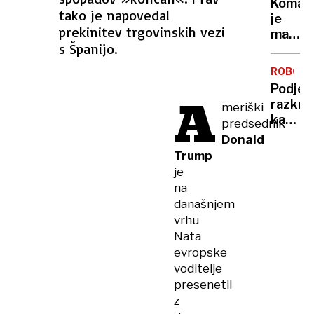
Komarj
doma?
tako je napovedal
je
Prever
prekinitev trgovinskih vezi
manj
metod
s Španijo.
kot
za
običaj
zaščit
ROBOTI
– in
pred
Podjet
A
to ni
vlomilc
razkril
meriški
dobra
kako
predsednik
novica
ustavit
Donald
robota
Trump
ki
je
spomin
na
na
današnjem
kentav
vrhu
Nata
evropske
voditelje
presenetil
z