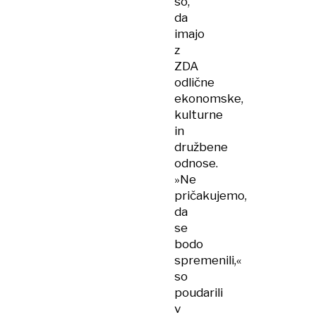
so,
da
imajo
z
ZDA
odlične
ekonomske,
kulturne
in
družbene
odnose.
»Ne
pričakujemo,
da
se
bodo
spremenili,«
so
poudarili
v