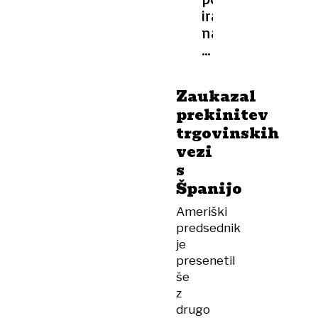
iranskih
napadi
na
ladje
v
Zaukazal
Hormuški
prekinitev
ožini
trgovinskih
izvedle
vezi
obsežne
s
zračne
napade
Španijo
na
Ameriški
Iran
predsednik
je
presenetil
še
z
drugo