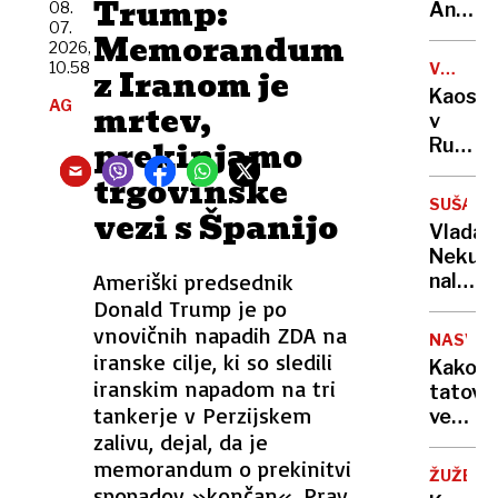
Trump:
sama
08.
Anže
07.
eksploz
Logar
Memorandum
2026,
izdelal
10.58
VOJNA
z Iranom je
prvo
V
Kaos
AG
in
mrtev,
UKRAJIN
v
edino
prekinjamo
Rusiji:
leseno
ženske
trgovinske
barko
začele
za
SUŠA
vezi s Španijo
izrablj
Ljublja
Vlada
vojno
Neku
za
Ameriški predsednik
naložil
"mobili
obrato
Donald Trump je po
bivših"
v
vnovičnih napadih ZDA na
NASVET
vsaj
iranske cilje, ki so sledili
Kako
minim
iranskim napadom na tri
tatovi
obseg
tankerje v Perzijskem
vedo,
zalivu, dejal, da je
da
vas
memorandum o prekinitvi
ŽUŽELK
ni
spopadov »končan«. Prav