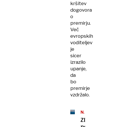
kršitev
dogovora
o
premirju.
Več
evropskih
voditeljev
je
sicer
izrazilo
upanje,
da
bo
premirje
vzdržalo.
NAPAD
ZDA
po