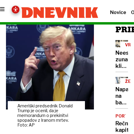
Novice
O
PRI
VRO
VAL
Neest
zunanj
klimat
naprav
ŽE
15
Napadi
NA
na
bankom
Ameriški predsednik Donald
veliko
Trump je ocenil, da je
škodo
memorandum o prekinitvi
PORTRE
spopadov z Iranom mrtev.
povzro
Rečni
Foto: AP
že
kapita