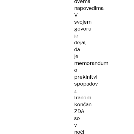
dvema
napovedima.
V
svojem
govoru
je
dejal,
da
je
memorandum
o
prekinitvi
spopadov
z
Iranom
končan.
ZDA
so
v
noči