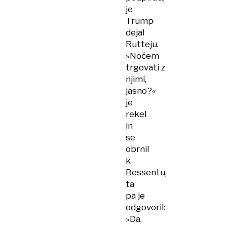
je
Trump
dejal
Rutteju.
»Nočem
trgovati z
njimi,
jasno?«
je
rekel
in
se
obrnil
k
Bessentu,
ta
pa je
odgovoril:
»Da,