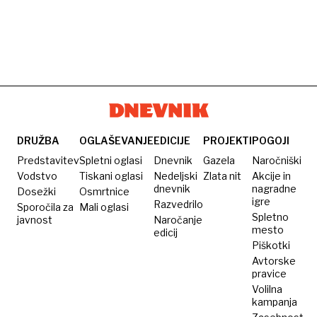
DRUŽBA
OGLAŠEVANJE
EDICIJE
PROJEKTI
POGOJI
Predstavitev
Spletni oglasi
Dnevnik
Gazela
Naročniški
Vodstvo
Tiskani oglasi
Nedeljski
Zlata nit
Akcije in
dnevnik
nagradne
Dosežki
Osmrtnice
igre
Razvedrilo
Sporočila za
Mali oglasi
Spletno
javnost
Naročanje
mesto
edicij
Piškotki
Avtorske
pravice
Volilna
kampanja