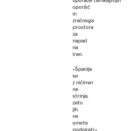
uporabe tamkajšnjih
oporišč
in
zračnega
prostora
za
napad
na
Iran.
»Španija
se
z ničimer
ne
strinja,
zato
jih
ne
smete
podpirati,«