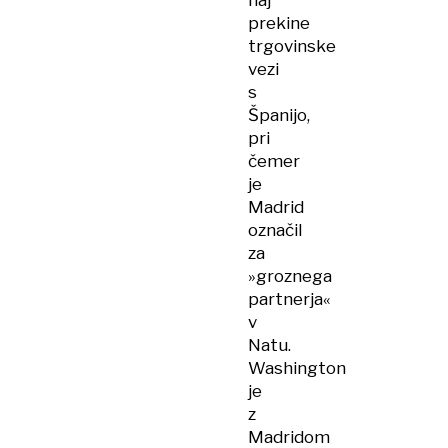
naj
prekine
trgovinske
vezi
s
Španijo,
pri
čemer
je
Madrid
označil
za
»groznega
partnerja«
v
Natu.
Washington
je
z
Madridom