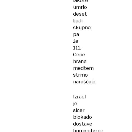
lakote
umrlo
deset
ljudi,
skupno
pa
že
111.
Cene
hrane
medtem
strmo
naraščajo.
Izrael
je
sicer
blokado
dostave
humanitarne