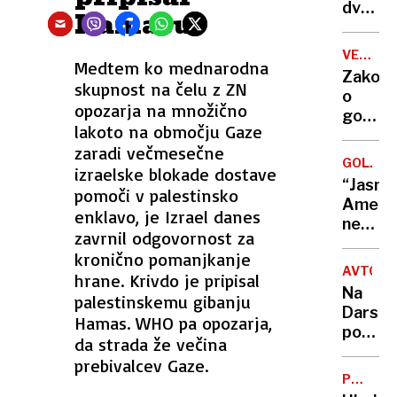
dvelet
Hamasu
deklic
spolze
VETO
Medtem ko mednarodna
iz
DRŽAVN
Zakon
očetov
SVETA
skupnost na čelu z ZN
o
naročj
opozarja na množično
gostin
in z
lakoto na območju Gaze
bo
vodne
zaradi večmesečne
kot
tobog
GOLJUFI
izraelske blokade dostave
edini
padla
“Jasno
pomoči v palestinsko
počaka
na
Amelo
do
enklavo, je Izrael danes
tla
neusp
jeseni
zavrnil odgovornost za
iščejo
kronično pomanjkanje
že
AVTOCE
hrane. Krivdo je pripisal
mesec
Na
palestinskemu gibanju
Darsu
Hamas. WHO pa opozarja,
pojasnil
da strada že večina
kako
prebivalcev Gaze.
bodo
PREISK
poteka
V