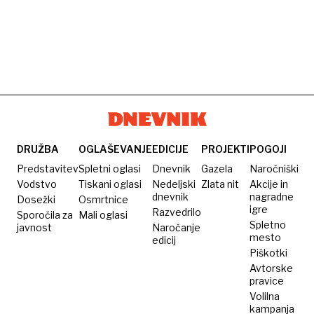
DRUŽBA
OGLAŠEVANJE
EDICIJE
PROJEKTI
POGOJI
Predstavitev
Spletni oglasi
Dnevnik
Gazela
Naročniški
Vodstvo
Tiskani oglasi
Nedeljski
Zlata nit
Akcije in
dnevnik
nagradne
Dosežki
Osmrtnice
igre
Razvedrilo
Sporočila za
Mali oglasi
Spletno
javnost
Naročanje
mesto
edicij
Piškotki
Avtorske
pravice
Volilna
kampanja