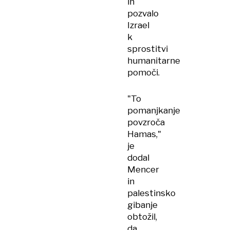
in
pozvalo
Izrael
k
sprostitvi
humanitarne
pomoči.
"To
pomanjkanje
povzroča
Hamas,"
je
dodal
Mencer
in
palestinsko
gibanje
obtožil,
da