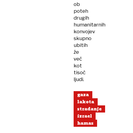
ob
poteh
drugih
humanitarnih
konvojev
skupno
ubitih
že
več
kot
tisoč
ljudi.
gaza
lakota
stradanje
izrael
hamas