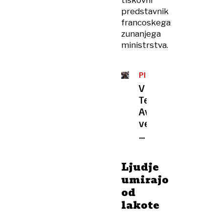
tiskovni
predstavnik
francoskega
zunanjega
ministrstva.
PROTESTI
V
Tel
Avivu
več
tisoč
ljudi
opozarjalo
Ljudje
na
umirajo
lakoto
od
v
lakote
Gazi