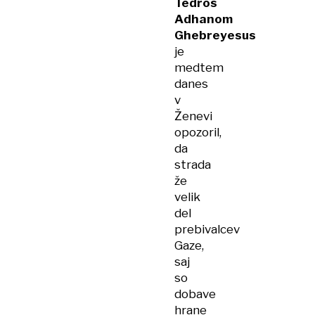
Tedros
Adhanom
Ghebreyesus
je
medtem
danes
v
Ženevi
opozoril,
da
strada
že
velik
del
prebivalcev
Gaze,
saj
so
dobave
hrane