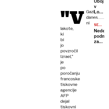
Uboj
dela
TEKU
v
"V
na
Gazi
Lovren
razcep
na
danes
Zadobr
Pohorj
ni
SEVERN
45-
lakote,
KOREJA
Nedelu
letnica
ki
podmor
naj
bi
zavira
bi
jo
Kim
partne
povzročil
Džong
zabodl
Izrael,"
Unovo
z
je
krepit
nožem
po
mornar
poročanju
francoske
tiskovne
agencije
AFP
dejal
tiskovni