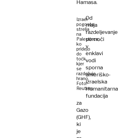
Hamasa.
Od
Izrael
pogosto
maja
strelja
razdeljevanje
na
pomoči
Palestince,
ko
v
pridejo
enklavi
do
točk,
vodi
kjer
sporna
se
razdeljuje
ameriško-
hrano.
izraelska
Foto:
Reuters
Humanitarna
fundacija
za
Gazo
(GHF),
ki
je