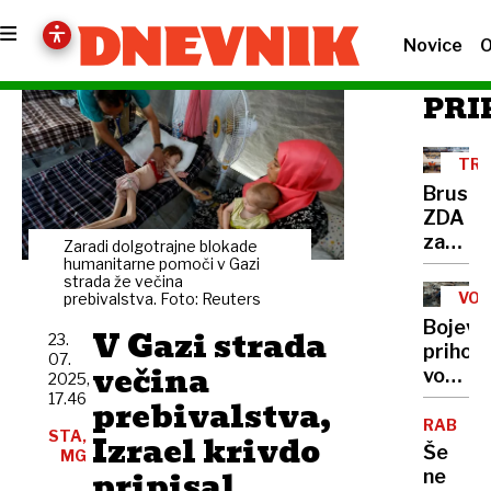
Novice
O
PRI
TRG
VOJ
Bruselj
ZDA
zagroz
Zaradi dolgotrajne blokade
s
humanitarne pomoči v Gazi
strada že večina
carina
VOJ
prebivalstva. Foto: Reuters
na
IND
Bojeva
V Gazi strada
skoraj
23.
prihodn
07.
sto
večina
vohuns
2025,
milijar
ščurki
17.46
prebivalstva,
dolarj
in
RAB
ameriš
STA,
Izrael krivdo
robots
Še
MG
blaga
tanki
pripisal
ne