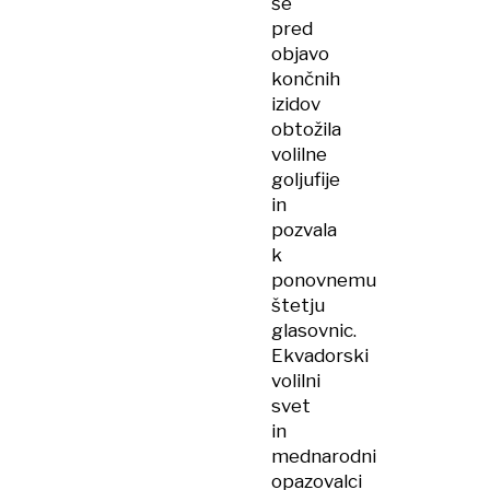
še
pred
objavo
končnih
izidov
obtožila
volilne
goljufije
in
pozvala
k
ponovnemu
štetju
glasovnic.
Ekvadorski
volilni
svet
in
mednarodni
opazovalci