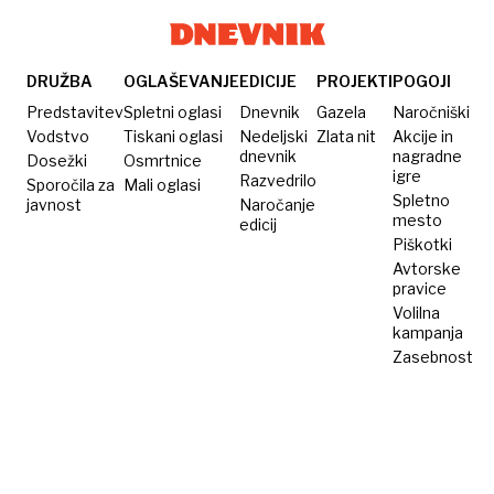
DRUŽBA
OGLAŠEVANJE
EDICIJE
PROJEKTI
POGOJI
Predstavitev
Spletni oglasi
Dnevnik
Gazela
Naročniški
Vodstvo
Tiskani oglasi
Nedeljski
Zlata nit
Akcije in
dnevnik
nagradne
Dosežki
Osmrtnice
igre
Razvedrilo
Sporočila za
Mali oglasi
Spletno
javnost
Naročanje
mesto
edicij
Piškotki
Avtorske
pravice
Volilna
kampanja
Zasebnost