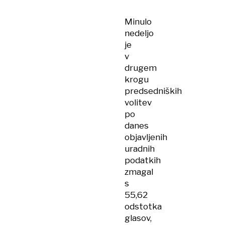
Minulo
nedeljo
je
v
drugem
krogu
predsedniških
volitev
po
danes
objavljenih
uradnih
podatkih
zmagal
s
55,62
odstotka
glasov,