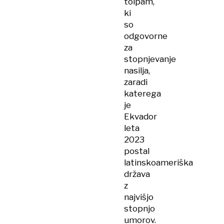
tolpam,
ki
so
odgovorne
za
stopnjevanje
nasilja,
zaradi
katerega
je
Ekvador
leta
2023
postal
latinskoameriška
država
z
najvišjo
stopnjo
umorov.