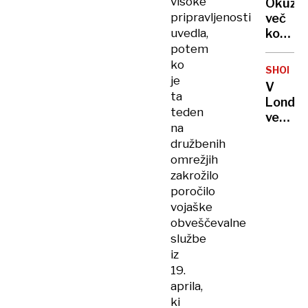
visoke
Okužen
za
pripravljenosti
več
uro
uvedla,
kot
in
350
potem
pol!
ljudi:
ko
SHOD
Kavo
je
V
z
ta
Londo
onesna
teden
več
vodo
na
tisoč
pripravl
družbenih
ljudi
več
omrežjih
za
dni
zakrožilo
pravic
poročilo
transs
vojaške
oseb
obveščevalne
službe
iz
19.
aprila,
ki