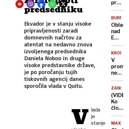
zarote proti
s
proti
predsedniku
človeš
vojni
življenj
19-
BURNO
letnico
Ekvador je v stanju visoke
Oblast
poslali
pripravljenosti zaradi
nad
v
domnevnih načrtov za
Emirja
zapor
atentat na nedavno znova
Kustur
»Udaril
izvoljenega predsednika
KRONIK
je
Daniela Noboo in druge
V
kar
visoke predstavnike države,
promet
po
je po poročanju tujih
nesreč
Jeleni
tiskovnih agencij danes
umrli
Karleu
sporočila vlada v Quitu.
poslan
ZANIMI
Republ
(VIDEO
Srbske
Ko
V
njegov
človek
lada
žena
prema
je
in
robota
stanje
otrok
MAXIMA
In to