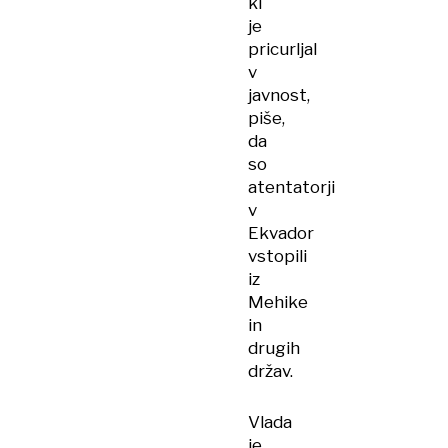
ki
je
pricurljal
v
javnost,
piše,
da
so
atentatorji
v
Ekvador
vstopili
iz
Mehike
in
drugih
držav.
Vlada
je