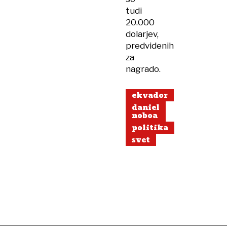
tudi
20.000
dolarjev,
predvidenih
za
nagrado.
ekvador
daniel
noboa
politika
svet