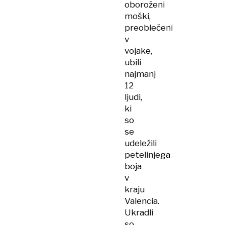
oboroženi
moški,
preoblečeni
v
vojake,
ubili
najmanj
12
ljudi,
ki
so
se
udeležili
petelinjega
boja
v
kraju
Valencia.
Ukradli
so