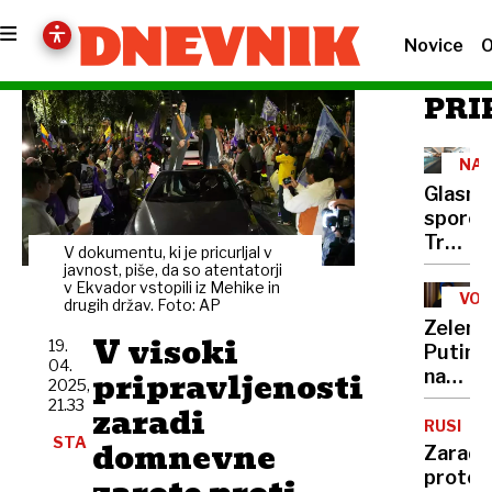
Novice
O
PRI
NA
SL
Glasno
GL
sporoč
Trumpu
V dokumentu, ki je pricurljal v
Bojkot
javnost, piše, da so atentatorji
v Ekvador vstopili iz Mehike in
Ameri
VOJ
drugih držav. Foto: AP
V
Zelensk
UKR
V visoki
19.
Putino
04.
pripravljenosti
napove
2025,
premir
21.33
zaradi
je
RUSIJA
STA
domnevne
posku
Zaradi
igranja
protes