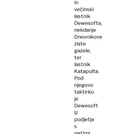
in
večinski
lastnik
Dewesofta,
nekdanje
Dnevnikove
zlate
gazele,
ter
lastnik
Katapulta.
Pod
njegovo
taktirko
je
Dewesoft
iz
podjetja
s
petimi