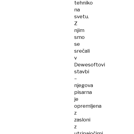
tehniko
na
svetu.
Z
njim
smo
se
srečali
v
Dewesoftovi
stavbi
–
njegova
pisarna
je
opremljena
z
zasloni
z
utripajočimi