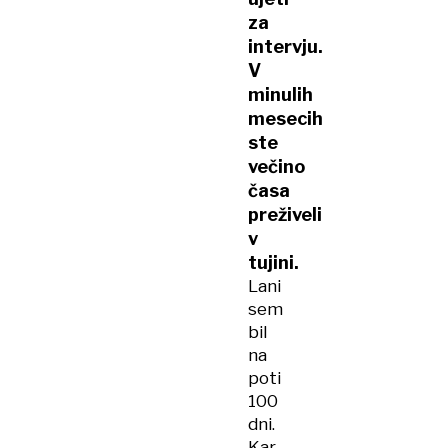
za
intervju.
V
minulih
mesecih
ste
večino
časa
preživeli
v
tujini.
Lani
sem
bil
na
poti
100
dni.
Kar