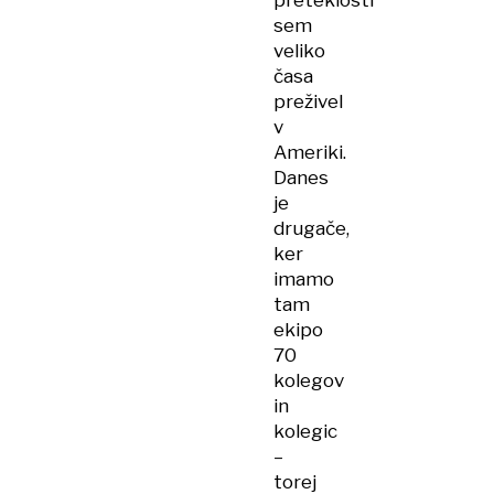
preteklosti
sem
veliko
časa
preživel
v
Ameriki.
Danes
je
drugače,
ker
imamo
tam
ekipo
70
kolegov
in
kolegic
–
torej