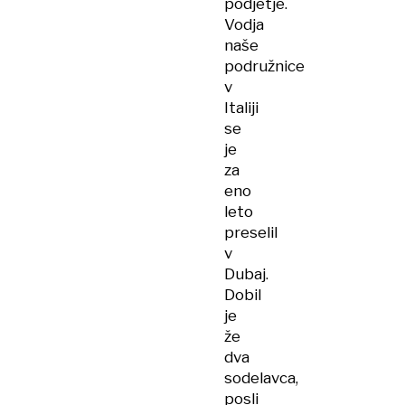
podjetje.
Vodja
naše
podružnice
v
Italiji
se
je
za
eno
leto
preselil
v
Dubaj.
Dobil
je
že
dva
sodelavca,
posli