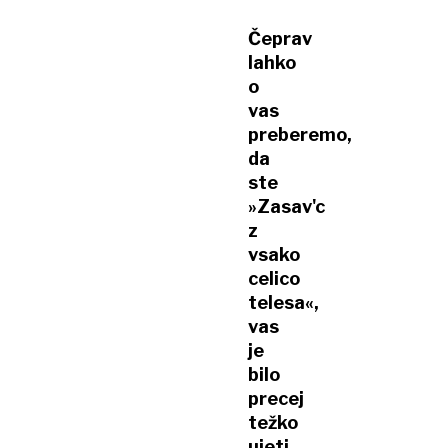
Čeprav
lahko
o
vas
preberemo,
da
ste
»Zasav'c
z
vsako
celico
telesa«,
vas
je
bilo
precej
težko
ujeti