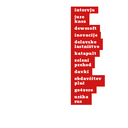
intervju
jure
knez
dewesoft
inovacije
delavsko
lastništvo
katapult
zeleni
prehod
davki
obdavčitev
plač
ge4zero
urška
rus