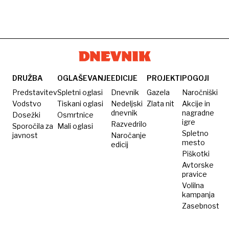
DRUŽBA
OGLAŠEVANJE
EDICIJE
PROJEKTI
POGOJI
Predstavitev
Spletni oglasi
Dnevnik
Gazela
Naročniški
Vodstvo
Tiskani oglasi
Nedeljski
Zlata nit
Akcije in
dnevnik
nagradne
Dosežki
Osmrtnice
igre
Razvedrilo
Sporočila za
Mali oglasi
Spletno
javnost
Naročanje
mesto
edicij
Piškotki
Avtorske
pravice
Volilna
kampanja
Zasebnost