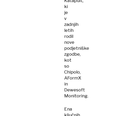
Katapult,
ki
je
v
zadnjih
letih
rodil
nove
podjetniške
zgodbe,
kot
so
Chipolo,
AFormX
in
Dewesoft
Monitoring.
Ena
ključnih