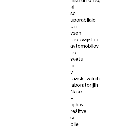
instrumente,
ki
se
uporabljajo
pri
vseh
proizvajalcih
avtomobilov
po
svetu
in
v
raziskovalnih
laboratorijih
Nase
–
njihove
rešitve
so
bile