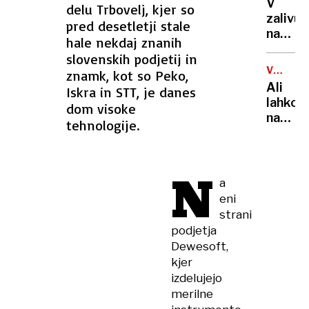
semaf
V
delu Trbovelj, kjer so
vojaški
zalivu
pred desetletji stale
poslih
na
hale nekdaj znanih
Pašma
slovenskih podjetij in
našli
VSEVED
znamk, kot so Peko,
truplo
NEDA
Ali
Iskra in STT, je danes
24-
lahko
dom visoke
letneg
na
tehnologije.
Sloven
balkon
bloka
pečem
N
na
a
žaru?
eni
Odgov
strani
vas
podjetja
zna
Dewesoft,
presen
kjer
izdelujejo
merilne