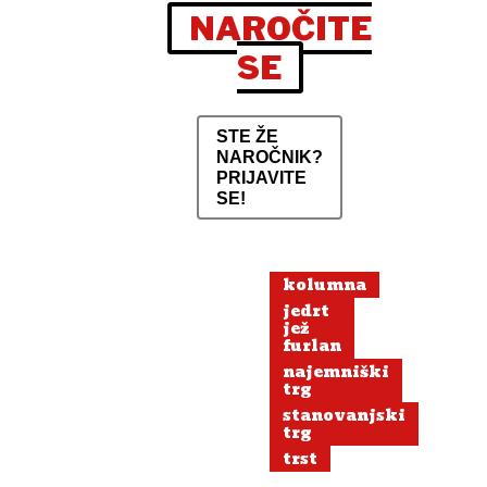
NAROČITE
SE
STE ŽE
NAROČNIK?
PRIJAVITE
SE!
kolumna
jedrt
jež
furlan
najemniški
trg
stanovanjski
trg
trst