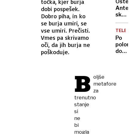
vojaki
točka, kjer burja
Osteri
ga je
samo
Antena
dobi pospešek.
s
zaradi
skriti
Dobro piha, in ko
pajdaš
odškod
biser
se burja umiri, se
ubila
tik
vse umiri. Prečisti.
in
TELEVIZ
za
Vmes pa skrivamo
oropal
Po
mejo,
oči, da jih burja ne
polom
kjer
dokum
poškoduje.
za
bo
malo
Melani
denarj
Trump
B
ješ
oljše
dobila
vrhuns
metafore
še
svojo
za
serijo
trenutno
na
stanje
Amazo
si
ne
bi
mogla