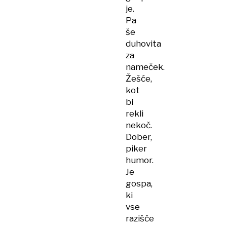
je.
Pa
še
duhovita
za
nameček.
Žešće,
kot
bi
rekli
nekoč.
Dober,
piker
humor.
Je
gospa,
ki
vse
razišče