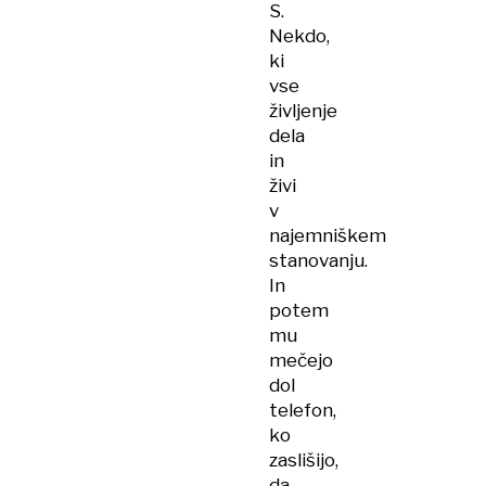
S.
Nekdo,
ki
vse
življenje
dela
in
živi
v
najemniškem
stanovanju.
In
potem
mu
mečejo
dol
telefon,
ko
zaslišijo,
da