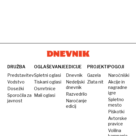
DRUŽBA
OGLAŠEVANJE
EDICIJE
PROJEKTI
POGOJI
Predstavitev
Spletni oglasi
Dnevnik
Gazela
Naročniški
Vodstvo
Tiskani oglasi
Nedeljski
Zlata nit
Akcije in
dnevnik
nagradne
Dosežki
Osmrtnice
igre
Razvedrilo
Sporočila za
Mali oglasi
Spletno
javnost
Naročanje
mesto
edicij
Piškotki
Avtorske
pravice
Volilna
kampanja