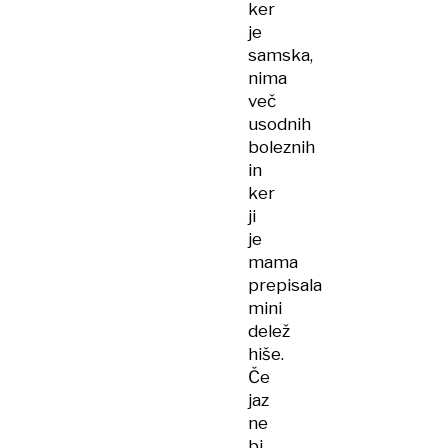
ker
je
samska,
nima
več
usodnih
boleznih
in
ker
ji
je
mama
prepisala
mini
delež
hiše.
Če
jaz
ne
bi