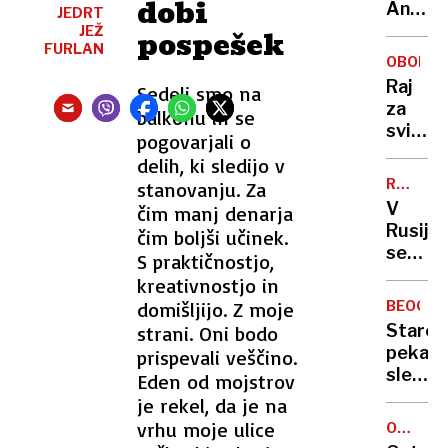
dobi
Ljublja
Anže
zdi
JEDRT
Logar
JEŽ
pospešek
FURLAN
izdelal
OBONJA
prvo
Raj
Sedeli smo na
in
za
balkonu in se
edino
svinge
pogovarjali o
leseno
na
barko
delih, ki sledijo v
skrivn
za
RAZŠIRJ
stanovanju. Za
hrvaš
TREND
Ljublja
V
čim manj denarja
otoku:
Rusiji
čim boljši učinek.
eksklu
se
S praktičnostjo,
dogod
širi
kreativnostjo in
buri
nova
duhove
domišljijo. Z moje
BEOGR
prevar
Starej
strani. Oni bodo
črne
peka
prispevali veščino.
vdove,
slekla
Eden od mojstrov
ki se
in
je rekel, da je na
poroča
zvezala
vrhu moje ulice
z
OCENA
potem
GOSTIL