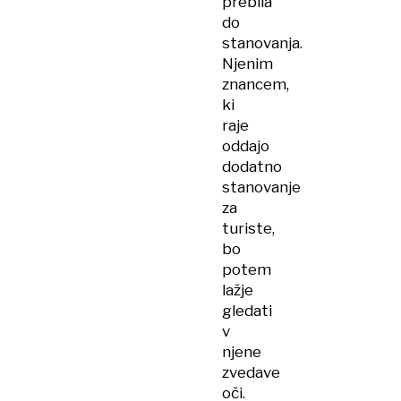
prebila
do
stanovanja.
Njenim
znancem,
ki
raje
oddajo
dodatno
stanovanje
za
turiste,
bo
potem
lažje
gledati
v
njene
zvedave
oči.