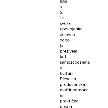
liniji
s
S.
Je
sveža
upokojenka,
delovno
dobo
je
preživela
kot
samozaposlena
v
kulturi.
Plesalka,
producentka,
multiuporabna
in
praktična
gospa