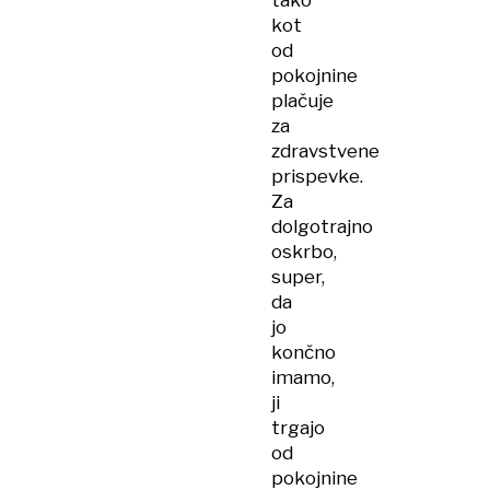
tako
kot
od
pokojnine
plačuje
za
zdravstvene
prispevke.
Za
dolgotrajno
oskrbo,
super,
da
jo
končno
imamo,
ji
trgajo
od
pokojnine