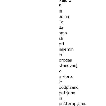
Najbrž
S.
ni
edina.
To,
da
smo
šli
pri
najemih
in
prodaji
stanovanj
v
maloro,
je
podpisano,
potrjeno
in
poštempljano.