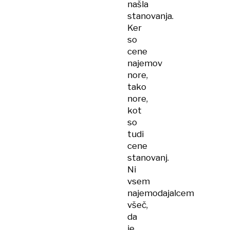
našla
stanovanja.
Ker
so
cene
najemov
nore,
tako
nore,
kot
so
tudi
cene
stanovanj.
Ni
vsem
najemodajalcem
všeč,
da
je