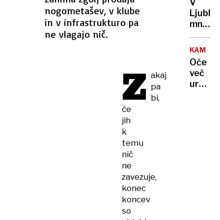
želel
V
elektri
nogometašev, v klube
biti
Ljublja
od
in v infrastrukturo pa
Tom
množič
kod
ne vlagajo nič.
Cruise
na
in po
razgov
kakšni
KAMNIK
za
cenah
Oče
Z
družbo
prihaja
več
akaj
Emirat
v
ur
pa
a
Sloveni
ponoči
bi,
čaka
zadrže
če
jih
otroka
jih
zahtev
in
k
pot
grozil
do
temu
z
sanjsk
nič
orožje
službe
ne
zavezuje,
konec
koncev
so