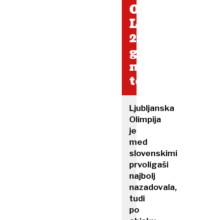
Olimpija
Ljubljana
2175
gledalcev
na
tekmo
Ljubljanska
Olimpija
je
med
slovenskimi
prvoligaši
najbolj
nazadovala,
tudi
po