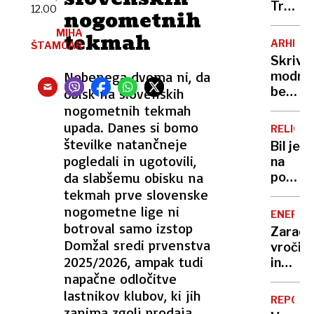
plohe
Trump
12.00
nogometnih
in
porušil
MIHA
neviht
tekmah
vzhod
ARHITE
ŠTAMCAR
krilo,
Skrivn
sodišč
Nobenega dvoma ni, da
modro
pa
belih
obisk na slovenskih
ne
grških
nogometnih tekmah
dovoli
hiš:
upada. Danes si bomo
gradnj
RELIGIJ
razlog
številke natančneje
plesne
Bil je
vas
pogledali in ugotovili,
dvoran
na
bo
da slabšemu obisku na
poti
presen
do
tekmah prve slovenske
vrha,
nogometne lige ni
ENERGE
nato
botroval samo izstop
Zaradi
je
Domžal sredi prvenstva
vročin
izginil
2025/2026, ampak tudi
in
iz
napačne odločitve
suše
Hollyw
tudi
lastnikov klubov, ki jih
»Nise
REPORT
manj
zanima zgolj prodaja