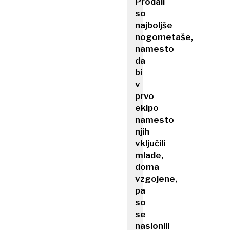
Prodali
so
najboljše
nogometaše,
namesto
da
bi
v
prvo
ekipo
namesto
njih
vključili
mlade,
doma
vzgojene,
pa
so
se
naslonili