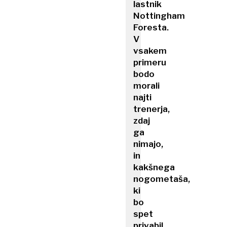
lastnik
Nottingham
Foresta.
V
vsakem
primeru
bodo
morali
najti
trenerja,
zdaj
ga
nimajo,
in
kakšnega
nogometaša,
ki
bo
spet
privabil