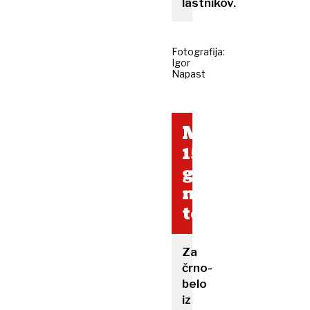
lastnikov.
Fotografija:
Igor
Napast
Mura
1501
gledalec
na
tekmo
Za
črno-
belo
iz