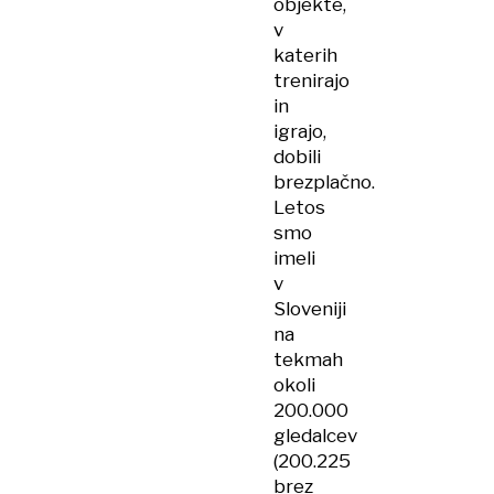
objekte,
v
katerih
trenirajo
in
igrajo,
dobili
brezplačno.
Letos
smo
imeli
v
Sloveniji
na
tekmah
okoli
200.000
gledalcev
(200.225
brez