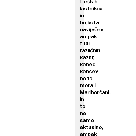
turških
lastnikov
in
bojkota
navijačev,
ampak
tudi
različnih
kazni;
konec
koncev
bodo
morali
Mariborčani,
in
to
ne
samo
aktualno,
ampak