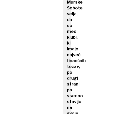
Murske
Sobote
velja,
da
so
med
klubi,
ki
imajo
največ
finančnih
težav,
po
drugi
strani
pa
vseeno
stavijo
na
svoje