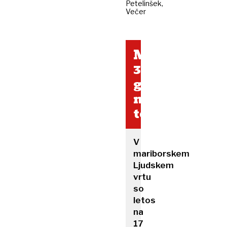
Petelinšek,
Večer
Maribor
3533
gledalcev
na
tekmo
V
mariborskem
Ljudskem
vrtu
so
letos
na
17