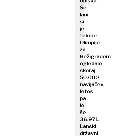
obisku.
Še
lani
si
je
tekme
Olimpije
za
Bežigradom
ogledalo
skoraj
50.000
navijačev,
letos
pa
le
še
36.971.
Lanski
državni