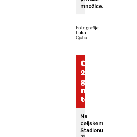
množice.
Fotografija:
Luka
Cjuha
Celje
2321
gledalcev
na
tekmo
Na
celjskem
Stadionu