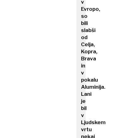
v
Evropo,
so
bili
slabši
od
Celja,
Kopra,
Brava
in
v
pokalu
Aluminija.
Lani
je
bil
v
Ljudskem
vrtu
nekaj