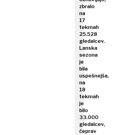
zbralo
na
17
tekmah
25.528
gledalcev.
Lanska
sezona
je
bila
uspešnejša,
na
18
tekmah
je
bilo
33.000
gledalcev,
čeprav