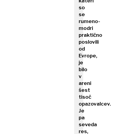
kateri
so
se
rumeno-
modri
praktično
poslovili
od
Evrope,
je
bilo
v
areni
šest
tisoč
opazovalcev.
Je
pa
seveda
res,