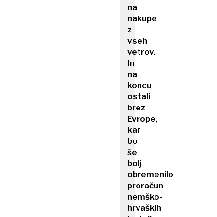
na
nakupe
z
vseh
vetrov.
In
na
koncu
ostali
brez
Evrope,
kar
bo
še
bolj
obremenilo
proračun
nemško-
hrvaških