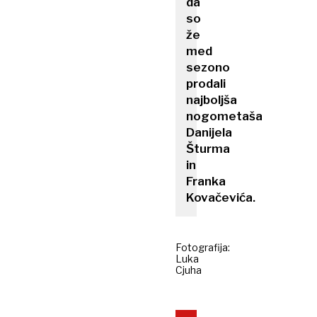
da
so
že
med
sezono
prodali
najboljša
nogometaša
Danijela
Šturma
in
Franka
Kovačevića.
Fotografija:
Luka
Cjuha