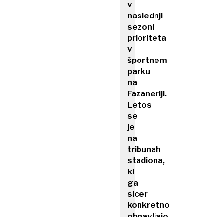
v
naslednji
sezoni
prioriteta
v
športnem
parku
na
Fazaneriji.
Letos
se
je
na
tribunah
stadiona,
ki
ga
sicer
konkretno
obnavljajo,