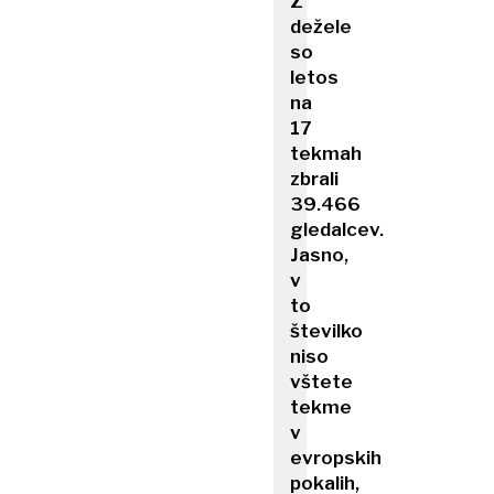
Z'
dežele
so
letos
na
17
tekmah
zbrali
39.466
gledalcev.
Jasno,
v
to
številko
niso
vštete
tekme
v
evropskih
pokalih,