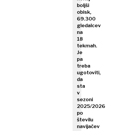
boljši
obisk,
69.300
gledalcev
na
18
tekmah.
Je
pa
treba
ugotoviti,
da
sta
v
sezoni
2025/2026
po
številu
navijačev