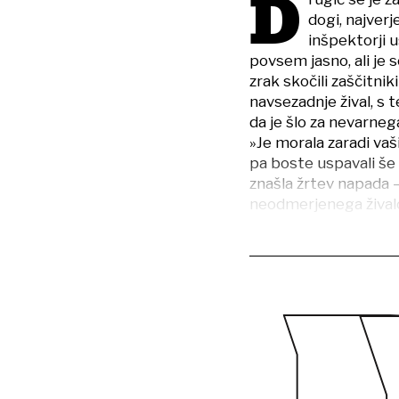
D
dogi, najverj
inšpektorji u
povsem jasno, ali je 
zrak skočili zaščitniki
navsezadnje žival, s 
da je šlo za nevarneg
»Je morala zaradi vaš
pa boste uspavali še
znašla žrtev napada –
neodmerjenega živalo