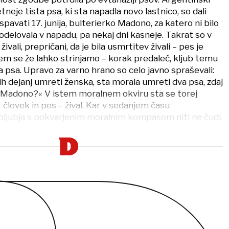
etneje tista psa, ki sta napadla novo lastnico, so dali
spavati 17. junija, bulterierko Madono, za katero ni bilo
sodelovala v napadu, pa nekaj dni kasneje. Takrat so v
 živali, prepričani, da je bila usmrtitev živali – pes je
tem se že lahko strinjamo – korak predaleč, kljub temu
a psa. Upravo za varno hrano so celo javno spraševali:
ih dejanj umreti ženska, sta morala umreti dva psa, zdaj
 Madono?« V istem moralnem okviru sta se torej
 človek in pes – žival. Kar v sedanjem času
ljubja s pokvarjenim moralnim kompasom niti ne čudi.