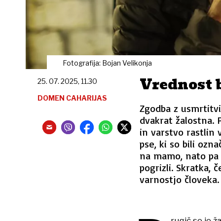
Fotografija: Bojan Velikonja
Vrednost 
25. 07. 2025, 11.30
DOMEN CAHARIJAS
Zgodba z usmrtitvi
dvakrat žalostna. 
in varstvo rastlin
pse, ki so bili ozna
na mamo, nato pa s
pogrizli. Skratka, 
varnostjo človeka.
rugič se je ž