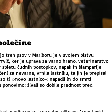
bolečine
jo treh psov v Mariboru je v svojem bistvu
Prvič, ker je uprava za varno hrano, veterinarstvo
 v spletu čudnih postopkov, napak in šlamparije
čeni za nevarne, vrnila lastniku, ta jih je prepisal
o ti »novo lastnico« napadli in do smrti
če ponovimo: živali so dobile prednost pred
alost zgodbe potrdila po evtanaziji psov. Argentinski