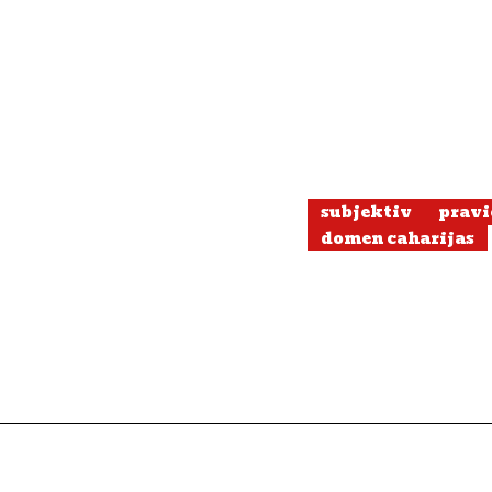
subjektiv
pravi
domen caharijas