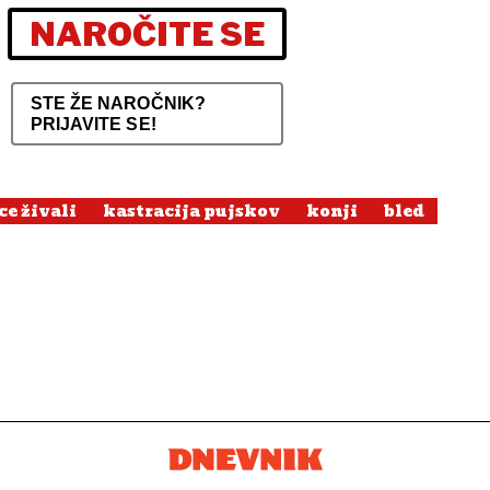
NAROČITE SE
STE ŽE NAROČNIK?
PRIJAVITE SE!
ce živali
kastracija pujskov
konji
bled