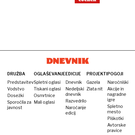
DRUŽBA
OGLAŠEVANJE
EDICIJE
PROJEKTI
POGOJI
Predstavitev
Spletni oglasi
Dnevnik
Gazela
Naročniški
Vodstvo
Tiskani oglasi
Nedeljski
Zlata nit
Akcije in
dnevnik
nagradne
Dosežki
Osmrtnice
igre
Razvedrilo
Sporočila za
Mali oglasi
Spletno
javnost
Naročanje
mesto
edicij
Piškotki
Avtorske
pravice