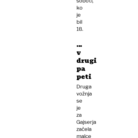
soboti,
ko
je
bil
18.
…
v
drugi
pa
peti
Druga
vožnja
se
je
za
Gajserja
začela
malce