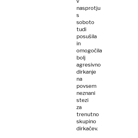
v
nasprotju
s
soboto
tudi
posušila
in
omogočila
bolj
agresivno
dirkanje
na
povsem
neznani
stezi
za
trenutno
skupino
dirkačev.