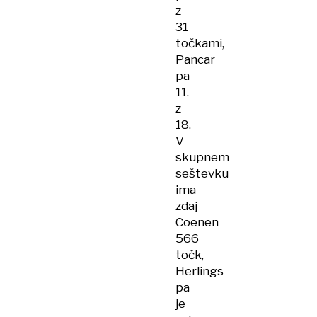
z
31
točkami,
Pancar
pa
11.
z
18.
V
skupnem
seštevku
ima
zdaj
Coenen
566
točk,
Herlings
pa
je