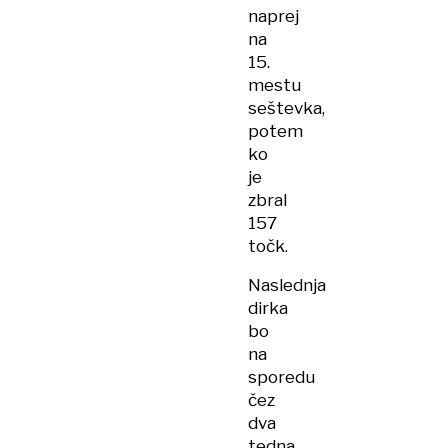
naprej
na
15.
mestu
seštevka,
potem
ko
je
zbral
157
točk.
Naslednja
dirka
bo
na
sporedu
čez
dva
tedna,