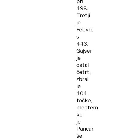
pri
498.
Tretji
je
Febvre
s
443,
Gajser
je
ostal
četrti,
zbral
je
404
točke,
medtem
ko
je
Pancar
še