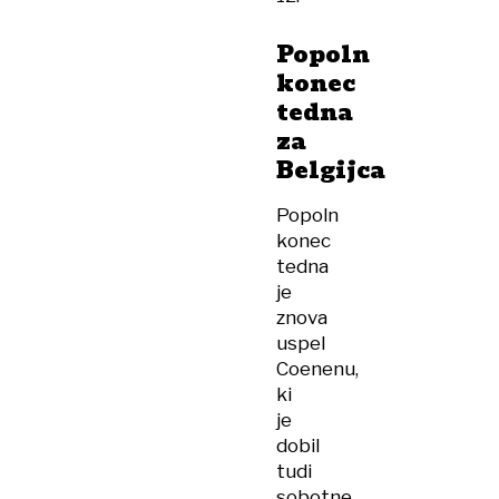
Popoln
konec
tedna
za
Belgijca
Popoln
konec
tedna
je
znova
uspel
Coenenu,
ki
je
dobil
tudi
sobotne