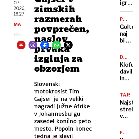
do
igralka
07.
zimskih
službe
2026,
in
16.27
avtov
razmerah
novina
PO
za
mamo
MA
RAZHO
povprečen,
Goltes
zaseb
lasala,
naj
naslov
rabo
grizla
bi od
in
prvaka
Dončić
grozila
zahtev
izginja za
da ji
DRUŽIN
slabih
NASILJE
bo
Klofuta
obzorjem
44
»utrga
davil
milijon
glavo«
in
evrov
Slovenski
grozil
in
motokrosist Tim
z
manj
TAJSKA
Gajser je na veliki
nožem,
stikov
Najstn
nagradi Južne Afrike
a v
z
strelja
zapor
v Johannesburgu
otrok
v
mu
zasedel končno peto
šoli
ne
mesto. Popoln konec
v
bo
E-
tedna je slavil
Bangko
MOBILN