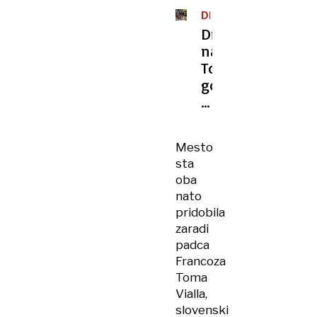
DIRKA
PO
Drama
FRANCIJI
na
Touru,
gozdni
požari
ogrožajo
etapo
Mesto
sta
oba
nato
pridobila
zaradi
padca
Francoza
Toma
Vialla,
slovenski