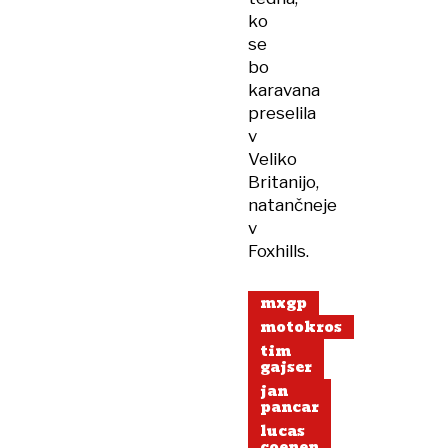
ko
se
bo
karavana
preselila
v
Veliko
Britanijo,
natančneje
v
Foxhills.
mxgp
motokros
tim
gajser
jan
pancar
lucas
coenen