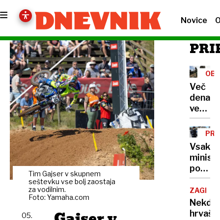
Novice
O
PRI
OB
Več
denarja
več
vprašan
Kako
PRE
porabit
Vsako
236
minist
milijon
po
v
Tim Gajser v skupnem
svoje:
seštevku vse bolj zaostaja
štirih
od
za vodilnim.
ZAGREB
mesec
Foto: Yamaha.com
najetih
Nekdan
šoferj
Gajser v
hrvašk
05.