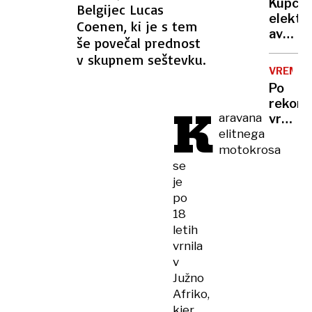
treba
Kupci
Belgijec Lucas
več
elektri
Coenen, ki je s tem
mrtvih
avtov
in
še povečal prednost
v
ranjeni
v skupnem seštevku.
Sloveni
VREME
na
Po
trnih,
rekor
K
denarj
aravana
vročin
za
elitnega
valu
subven
bomo
motokrosa
zmanjk
končno
se
dočaka
je
ohladi
po
18
letih
vrnila
v
Južno
Afriko,
kjer