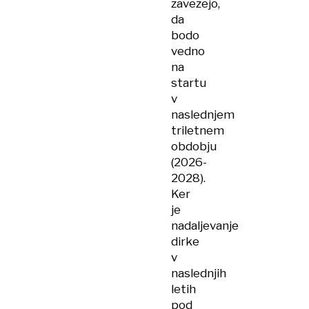
zavežejo,
da
bodo
vedno
na
startu
v
naslednjem
triletnem
obdobju
(2026-
2028).
Ker
je
nadaljevanje
dirke
v
naslednjih
letih
pod