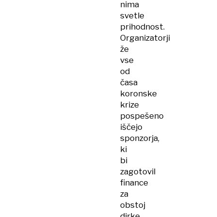
nima
svetle
prihodnost.
Organizatorji
že
vse
od
časa
koronske
krize
pospešeno
iščejo
sponzorja,
ki
bi
zagotovil
finance
za
obstoj
dirke.