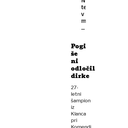
ROMANDIJI
težave
v
moštvu
Primoža
Rogliča
Pogi
še
ni
odločil
dirke
27-
letni
šampion
iz
Klanca
pri
Komendi