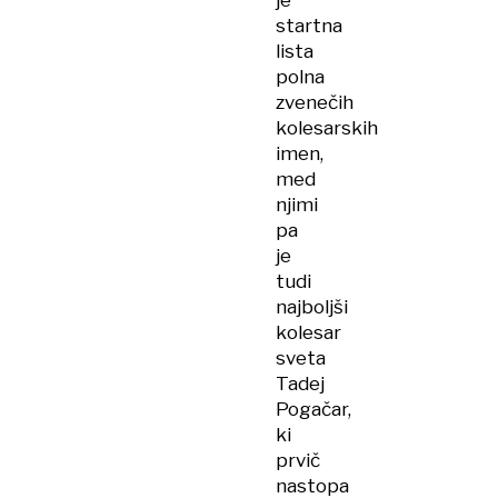
je
startna
lista
polna
zvenečih
kolesarskih
imen,
med
njimi
pa
je
tudi
najboljši
kolesar
sveta
Tadej
Pogačar,
ki
prvič
nastopa