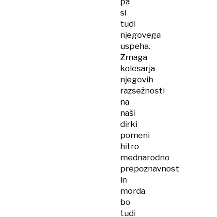
pa
si
tudi
njegovega
uspeha.
Zmaga
kolesarja
njegovih
razsežnosti
na
naši
dirki
pomeni
hitro
mednarodno
prepoznavnost
in
morda
bo
tudi