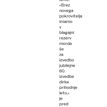
»Brez
novega
pokrovitelja
imamo
v
blagajni
rezerv
morda
še
za
izvedbo
jubilejne
80.
izvedbe
dirke
prihodnje
leto,«
je
pred