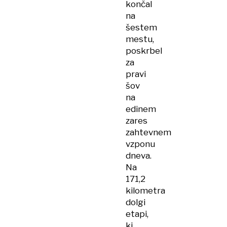
končal
na
šestem
mestu,
poskrbel
za
pravi
šov
na
edinem
zares
zahtevnem
vzponu
dneva.
Na
171,2
kilometra
dolgi
etapi,
ki