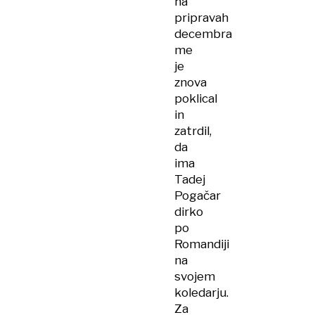
na
pripravah
decembra
me
je
znova
poklical
in
zatrdil,
da
ima
Tadej
Pogačar
dirko
po
Romandiji
na
svojem
koledarju.
Za