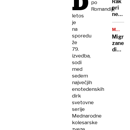
D
in
Rak
po
so
potiska
pri
Romandiji,
rekord
nekda
letos
nizke
predse
je
Bidnu
na
MEJNI
se je
NADZOR
sporedu
Migran
razširil
že
zanetil
zelo
79.
diplom
ga
izvedba,
spor:
boli
Španij
sodi
in
in
med
hromi
Italija
sedem
druga
največjih
drugi
enotedenskih
zapira
dirk
meje
svetovne
serije
Mednarodne
kolesarske
zveze