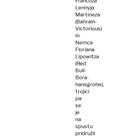
Francoza
Lennyja
Martineza
(Bahrain-
Victorious)
in
Nemca
Floriana
Lipowitza
(Red
Bull-
Bora-
hansgrohe),
trojici
pa
se
je
na
spustu
pridružil