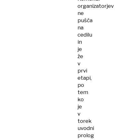
organizatorjev
ne
pušča
na
cedilu
in
je
že
v
prvi
etapi,
po
tem
ko
je
v
torek
uvodni
prolog