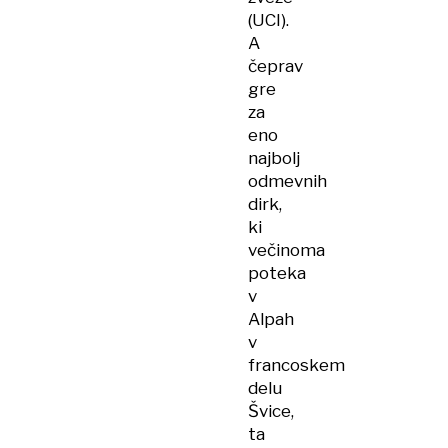
(UCI).
A
čeprav
gre
za
eno
najbolj
odmevnih
dirk,
ki
večinoma
poteka
v
Alpah
v
francoskem
delu
Švice,
ta