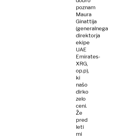
dobro
poznam
Maura
Ginattija
(generalnega
direktorja
ekipe
UAE
Emirates-
XRG,
op.p),
ki
našo
dirko
zelo
ceni.
Že
pred
leti
mi