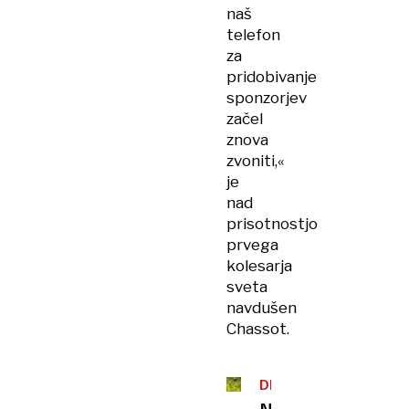
naš
telefon
za
pridobivanje
sponzorjev
začel
znova
zvoniti,«
je
nad
prisotnostjo
prvega
kolesarja
sveta
navdušen
Chassot.
DIRKA
PO
Neprijetne