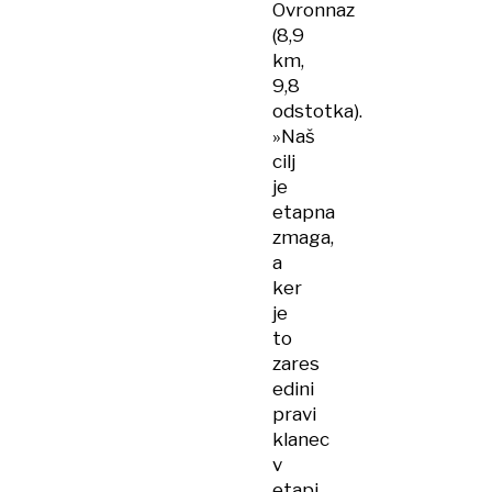
Ovronnaz
(8,9
km,
9,8
odstotka).
»Naš
cilj
je
etapna
zmaga,
a
ker
je
to
zares
edini
pravi
klanec
v
etapi,