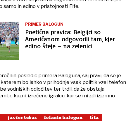
o samo in edino v pristojnosti Fife.
PRIMER BALOGUN
Poetična pravica: Belgijci so
Američanom odgovorili tam, kjer
edino šteje – na zelenici
ročnih posledic primera Baloguna, saj pravi, da se je
v katerem bo lahko v prihodnje vsak politik vzel telefon
 sodniških odločitev ter trdil, da že obstaja
bo kazni, izrečene igralcu, kar se mi zdi izjemno
6
javier tebas
folarin balogun
fifa