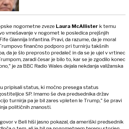
opske nogometne zveze
Laura McAllister
k temu
vo vmešavanje v nogomet le posledica prejšnjih
ife Giannija Infantina. Pravi, da razume, da je moral
 Trumpovo finančno podporo pri turnirju takšnih
a, da je šlo preprosto predaleč in da se je ujel v vrtinec
umpom, zaradi česar je bilo to, kar se je zgodilo konec
bno," je za BBC Radio Wales dejala nekdanja valižanska
u pripisali status, ki močno presega status
ostiteljice SP. Imamo še dva predsednika držav
acijo turnirja pa je bil zares vpleten le Trump," še pravi
nja političnih znanosti.
govor v Beli hiši jasno pokazal, da ameriški predsednik
dloča o tem, ali je bil na nogometnem terenu storjen