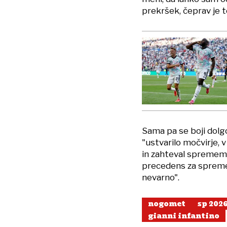
prekršek, čeprav je t
Sama pa se boji dolgo
"ustvarilo močvirje, 
in zahteval spremembe
precedens za spremem
nevarno".
nogomet
sp 202
gianni infantino