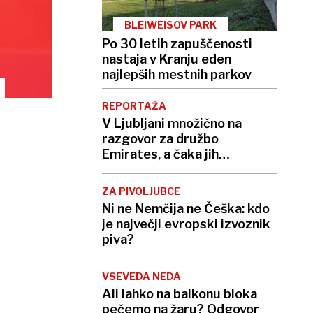
BLEIWEISOV PARK
Po 30 letih zapuščenosti
nastaja v Kranju eden
najlepših mestnih parkov
REPORTAŽA
V Ljubljani množično na
razgovor za družbo
Emirates, a čaka jih
zahtevna pot do sanjske
službe
ZA PIVOLJUBCE
Ni ne Nemčija ne Češka: kdo
je največji evropski izvoznik
piva?
VSEVEDA NEDA
Ali lahko na balkonu bloka
pečemo na žaru? Odgovor