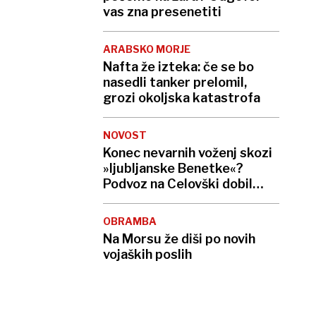
vas zna presenetiti
ARABSKO MORJE
Nafta že izteka: če se bo
nasedli tanker prelomil,
grozi okoljska katastrofa
NOVOST
Konec nevarnih voženj skozi
»ljubljanske Benetke«?
Podvoz na Celovški dobil
pametni semafor
OBRAMBA
Na Morsu že diši po novih
vojaških poslih