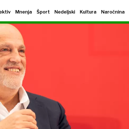
ektiv
Mnenja
Šport
Nedeljski
Kultura
Naročnina