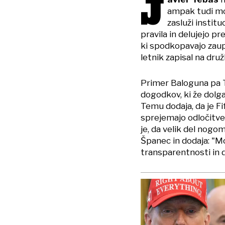
J
ampak tudi mo
zasluži institu
pravila in delujejo p
ki spodkopavajo zaupa
letnik zapisal na dr
Primer Baloguna pa T
dogodkov, ki že dolg
Temu dodaja, da je Fi
sprejemajo odločitve
je, da velik del nogo
Španec in dodaja: "M
transparentnosti in