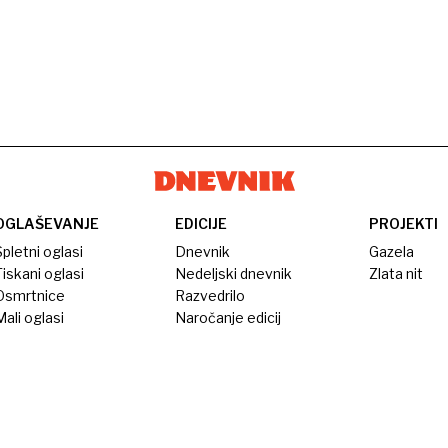
OGLAŠEVANJE
EDICIJE
PROJEKTI
pletni oglasi
Dnevnik
Gazela
iskani oglasi
Nedeljski dnevnik
Zlata nit
Osmrtnice
Razvedrilo
ali oglasi
Naročanje edicij