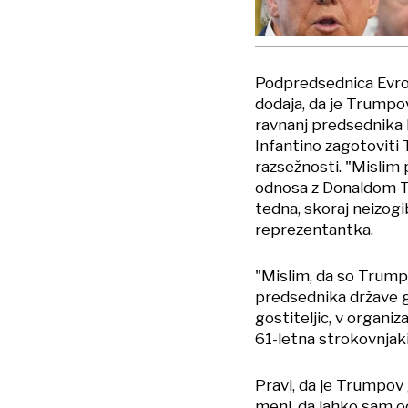
Podpredsednica Evr
dodaja, da je Trumpo
ravnanj predsednika F
Infantino zagotoviti
razsežnosti. "Mislim p
odnosa z Donaldom Tr
tedna, skoraj neizogi
reprezentantka.
"Mislim, da so Trump
predsednika države g
gostiteljic, v organiz
61-letna strokovnjaki
Pravi, da je Trumpov 
meni, da lahko sam o