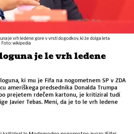
una je vrh ledene gore v vrsti dogodkov, ki že dolga leta
Foto: wikipedia
oguna je le vrh ledene
aloguna, ki mu je Fifa na nogometnem SP v ZDA
icu ameriškega predsednika Donalda Trumpa
o prejetem rdečem kartonu, je kritiziral tudi
ige Javier Tebas. Meni, da je to le vrh ledene
i kritiziral le Mednarodne nogometne zveze (Fifa),