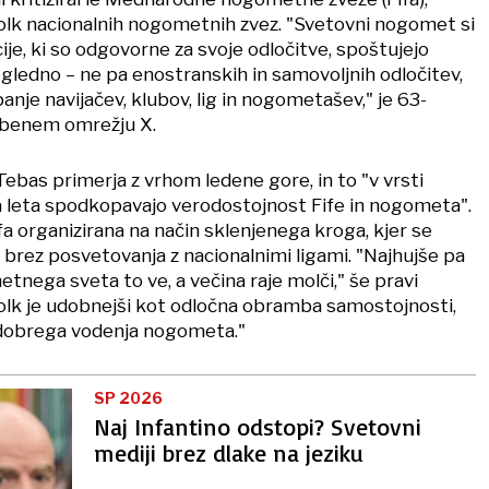
lk nacionalnih nogometnih zvez. "Svetovni nogomet si
cije, ki so odgovorne za svoje odločitve, spoštujejo
regledno – ne pa enostranskih in samovoljnih odločitev,
nje navijačev, klubov, lig in nogometašev," je 63-
užbenem omrežju X.
ebas primerja z vrhom ledene gore, in to "v vrsti
a leta spodkopavajo verodostojnost Fife in nogometa".
fa organizirana na način sklenjenega kroga, kjer se
 brez posvetovanja z nacionalnimi ligami. "Najhujše pa
metnega sveta to ve, a večina raje molči," še pravi
olk je udobnejši kot odločna obramba samostojnosti,
 dobrega vodenja nogometa."
SP 2026
Naj Infantino odstopi? Svetovni
mediji brez dlake na jeziku