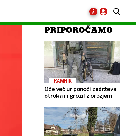
PRIPOROČAMO
KAMNIK
Oče več ur ponoči zadrževal
otroka in grozil z orožjem