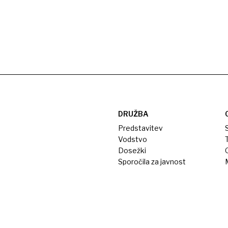
DRUŽBA
Predstavitev
S
Vodstvo
T
Dosežki
Sporočila za javnost
M