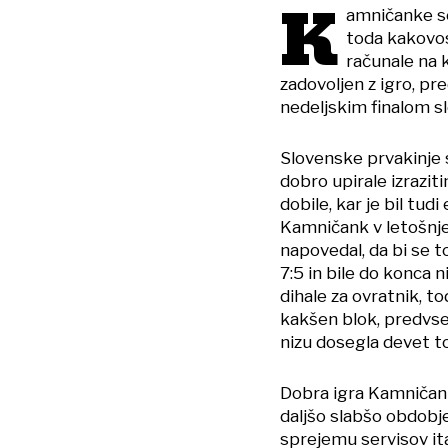
K
amničanke so 
toda kakovost
računale na 
zadovoljen z igro, pre
nedeljskim finalom s
Slovenske prvakinje 
dobro upirale izraziti
dobile, kar je bil tudi
Kamničank v letošnje
napovedal, da bi se t
7:5 in bile do konca
dihale za ovratnik, 
kakšen blok, predvse
nizu dosegla devet t
Dobra igra Kamničank
daljšo slabšo obdobje
sprejemu servisov it