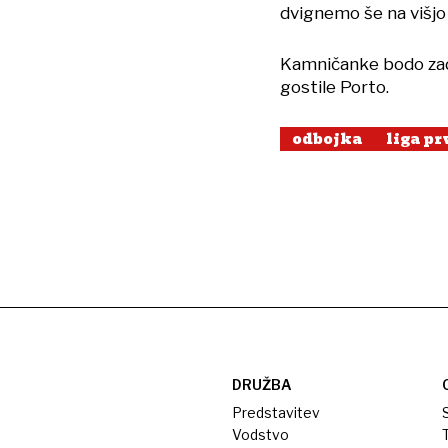
dvignemo še na višjo 
Kamničanke bodo zadn
gostile Porto.
odbojka
liga pr
DRUŽBA
Predstavitev
S
Vodstvo
T