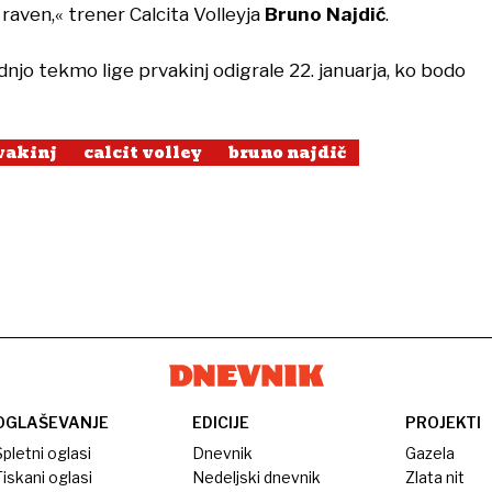
raven,« trener Calcita Volleyja
Bruno Najdić
.
jo tekmo lige prvakinj odigrale 22. januarja, ko bodo
vakinj
calcit volley
bruno najdič
OGLAŠEVANJE
EDICIJE
PROJEKTI
pletni oglasi
Dnevnik
Gazela
iskani oglasi
Nedeljski dnevnik
Zlata nit