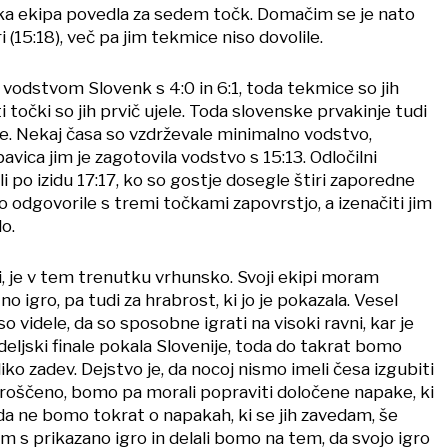
ška ekipa povedla za sedem točk. Domačim se je nato
ri (15:18), več pa jim tekmice niso dovolile.
 z vodstvom Slovenk s 4:0 in 6:1, toda tekmice so jih
ti točki so jih prvič ujele. Toda slovenske prvakinje tudi
e. Nekaj časa so vzdrževale minimalno vodstvo,
vica jim je zagotovila vodstvo s 15:13. Odločilni
li po izidu 17:17, ko so gostje dosegle štiri zaporedne
odgovorile s tremi točkami zapovrstjo, a izenačiti jim
o.
i, je v tem trenutku vrhunsko. Svoji ekipi moram
o igro, pa tudi za hrabrost, ki jo je pokazala. Vesel
so videle, da so sposobne igrati na visoki ravni, kar je
eljski finale pokala Slovenije, toda do takrat bomo
iko zadev. Dejstvo je, da nocoj nismo imeli česa izgubiti
sproščeno, bomo pa morali popraviti določene napake, ki
da ne bomo tokrat o napakah, ki se jih zavedam, še
m s prikazano igro in delali bomo na tem, da svojo igro