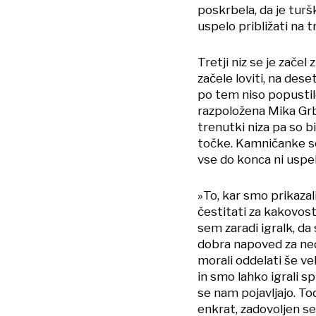
poskrbela, da je tur
uspelo približati na t
Tretji niz se je začel
začele loviti, na dese
po tem niso popustil
razpoložena Mika Grba
trenutki niza pa so bi
točke. Kamničanke so 
vse do konca ni uspel
»To, kar smo prikazal
čestitati za kakovostn
sem zaradi igralk, da 
dobra napoved za ned
morali oddelati še vel
in smo lahko igrali 
se nam pojavljajo. To
enkrat, zadovoljen se