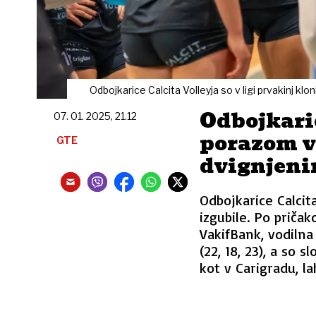
Odbojkarice Calcita Volleyja so v ligi prvakinj klo
Odbojkaric
07. 01. 2025, 21.12
porazom v 
GTE
dvignjeni
Odbojkarice Calcit
izgubile. Po pričak
VakifBank, vodilna
(22, 18, 23), a so 
kot v Carigradu, l