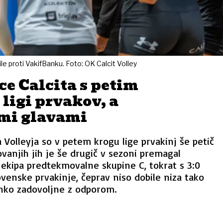
nile proti VakifBanku. Foto: OK Calcit Volley
e Calcita s petim
ligi prvakov, a
mi glavami
a Volleyja so v petem krogu lige prvakinj še petič
ovanjih jih je še drugič v sezoni premagal
 ekipa predtekmovalne skupine C, tokrat s 3:0
slovenske prvakinje, čeprav niso dobile niza tako
ahko zadovoljne z odporom.