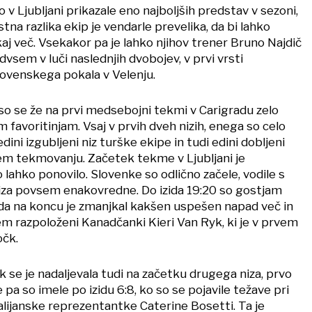
v Ljubljani prikazale eno najboljših predstav v sezoni,
na razlika ekip je vendarle prevelika, da bi lahko
kaj več. Vsekakor pa je lahko njihov trener Bruno Najdič
dvsem v luči naslednjih dvobojev, v prvi vrsti
lovenskega pokala v Velenju.
so se že na prvi medsebojni tekmi v Carigradu zelo
m favoritinjam. Vsaj v prvih dveh nizih, enega so celo
 edini izgubljeni niz turške ekipe in tudi edini dobljeni
m tekmovanju. Začetek tekme v Ljubljani je
o lahko ponovilo. Slovenke so odlično začele, vodile s
 niza povsem enakovredne. Do izida 19:20 so gostjam
toda na koncu je zmanjkal kakšen uspešen napad več in
m razpoloženi Kanadčanki Kieri Van Ryk, ki je v prvem
očk.
 se je nadaljevala tudi na začetku drugega niza, prvo
 pa so imele po izidu 6:8, ko so se pojavile težave pri
alijanske reprezentantke Caterine Bosetti. Ta je