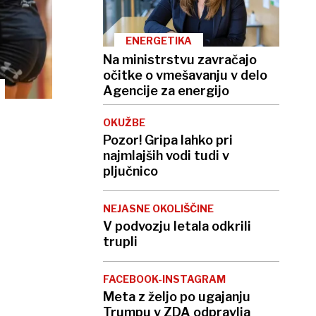
ENERGETIKA
Na ministrstvu zavračajo
očitke o vmešavanju v delo
Agencije za energijo
OKUŽBE
Pozor! Gripa lahko pri
najmlajših vodi tudi v
pljučnico
NEJASNE OKOLIŠČINE
V podvozju letala odkrili
trupli
FACEBOOK-INSTAGRAM
Meta z željo po ugajanju
Trumpu v ZDA odpravlja