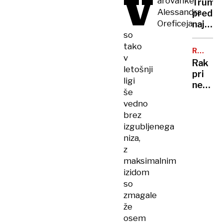
V
arovanke
sem,
Trump
trajekt
Alessandra
da
pred
potniki
se
Oreficeja
najtež
so
šali"
so
politič
ga
preizk
tako
tresli
RAZKRI
številk
v
SIN
in
Rak
so
letošnji
potiska
pri
rekord
ligi
nekda
nizke
še
predse
vedno
Bidnu
brez
se je
izgubljenega
razširil
niza,
zelo
z
ga
maksimalnim
boli
izidom
in
hromi
so
zmagale
že
osem