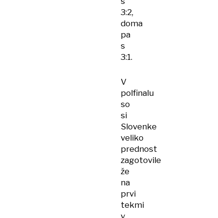
s
3:2,
doma
pa
s
3:1.
V
polfinalu
so
si
Slovenke
veliko
prednost
zagotovile
že
na
prvi
tekmi
v