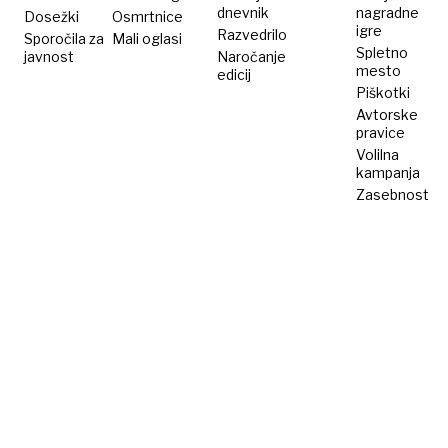
dnevnik
nagradne
Dosežki
Osmrtnice
igre
Razvedrilo
Sporočila za
Mali oglasi
Spletno
javnost
Naročanje
mesto
edicij
Piškotki
Avtorske
pravice
Volilna
kampanja
Zasebnost