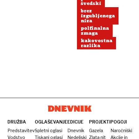
švedski
brez
izgubljenega
niza
polfinalna
zmaga
kakovostna
razlika
DRUŽBA
OGLAŠEVANJE
EDICIJE
PROJEKTI
POGOJI
Predstavitev
Spletni oglasi
Dnevnik
Gazela
Naročniški
Vodstvo
Tiskani oglasi
Nedeljski
Zlata nit
Akcije in