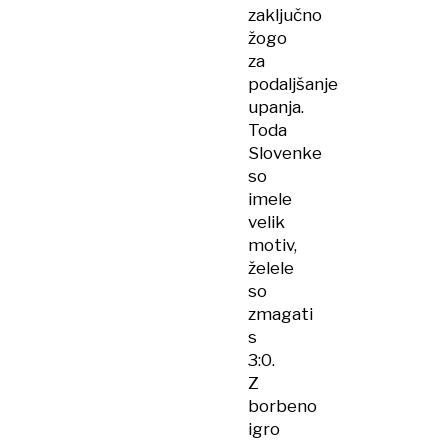
zaključno
žogo
za
podaljšanje
upanja.
Toda
Slovenke
so
imele
velik
motiv,
želele
so
zmagati
s
3:0.
Z
borbeno
igro