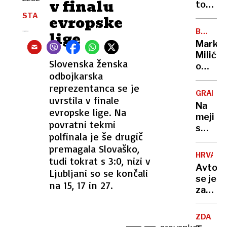
v finalu
z
ton
napove
pršuta
STA
evropske
o
bo
BREZ
lige
usodi
romalo
DLAKE
Marko
Ukraji
v
NA
Milić
JEZIKU
uničenj
Slovenska ženska
o
lastnik
odbojkarska
odločit
ni
reprezentanca se je
ki ga
imel
GRADIŠ
uvrstila v finale
je
niti
Na
stala
evropske lige. Na
enega
meji
NBA-
povratni tekmi
dokum
s
pokojni
polfinala je še drugič
Hrvašk
»Norma
premagala Slovaško,
pozabi
da
HRVAŠK
tudi tokrat s 3:0, nizi v
ženo
sem
Avtob
Ljubljani so se končali
in
to
se je
odpelja
na 15, 17 in 27.
storil«
zatakni
proti
na
Nemčiji
vstopn
"Mislil
ZDA
rampi