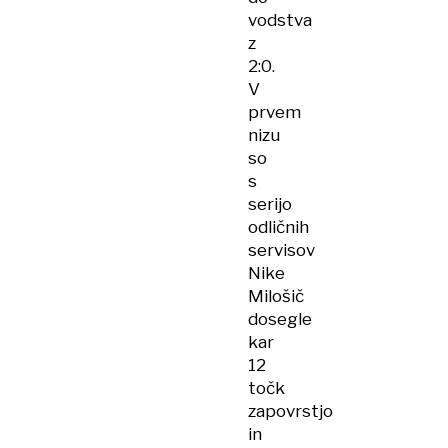
vodstva
z
2:0.
V
prvem
nizu
so
s
serijo
odličnih
servisov
Nike
Milošič
dosegle
kar
12
točk
zapovrstjo
in