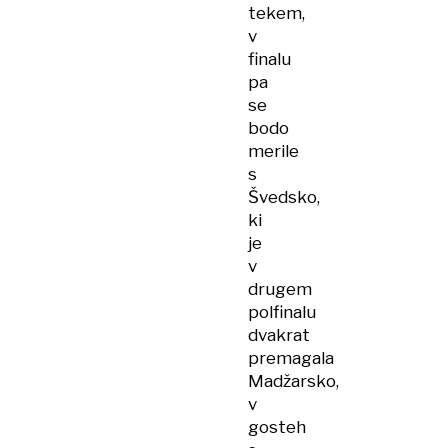
tekem,
v
finalu
pa
se
bodo
merile
s
Švedsko,
ki
je
v
drugem
polfinalu
dvakrat
premagala
Madžarsko,
v
gosteh