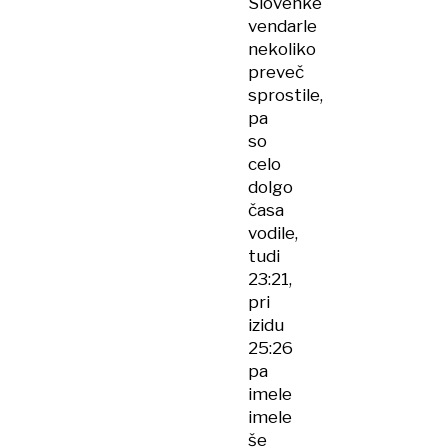
Slovenke
vendarle
nekoliko
preveč
sprostile,
pa
so
celo
dolgo
časa
vodile,
tudi
23:21,
pri
izidu
25:26
pa
imele
imele
še