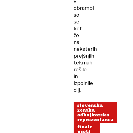
v
obrambi
so
se
kot
že
na
nekaterih
prejšnjih
tekmah
rešile
in
izpolnile
cilj.
slovenska
ženska
odbojkarska
reprezentanca
finale
proti