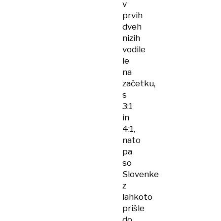
v
prvih
dveh
nizih
vodile
le
na
začetku,
s
3:1
in
4:1,
nato
pa
so
Slovenke
z
lahkoto
prišle
do