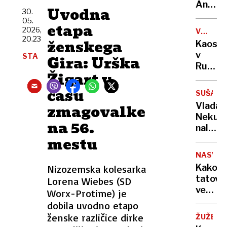
sama
Anže
Uvodna
30.
eksploz
Logar
05.
etapa
izdelal
2026,
VOJNA
prvo
20.23
V
ženskega
Kaos
in
UKRAJIN
v
STA
Gira: Urška
edino
Rusiji:
leseno
Žigart v
ženske
barko
začele
času
za
SUŠA
izrablj
Ljublja
Vlada
zmagovalke
vojno
Neku
za
na 56.
naložil
"mobili
mestu
obrato
bivših"
v
NASVET
vsaj
Kako
Nizozemska kolesarka
minim
tatovi
Lorena Wiebes (SD
obseg
vedo,
Worx-Protime) je
da
dobila uvodno etapo
vas
ženske različice dirke
ŽUŽELK
ni