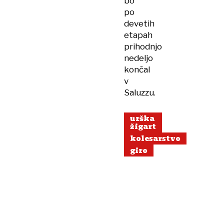
bo
po
devetih
etapah
prihodnjo
nedeljo
končal
v
Saluzzu.
urška
žigart
kolesarstvo
giro