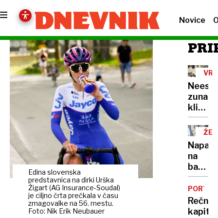
Novice
O
PRI
VRO
VAL
Neest
zunanj
klimat
naprav
ŽE
15
Napadi
NA
na
bankom
Edina slovenska
veliko
predstavnica na dirki Urška
škodo
Žigart (AG Insurance-Soudal)
PORTRE
je ciljno črta prečkala v času
povzro
Rečni
zmagovalke na 56. mestu.
že
kapita
Foto: Nik Erik Neubauer