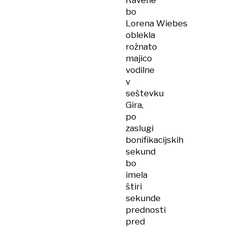
Ravene
bo
Lorena Wiebes
oblekla
rožnato
majico
vodilne
v
seštevku
Gira,
po
zaslugi
bonifikacijskih
sekund
bo
imela
štiri
sekunde
prednosti
pred