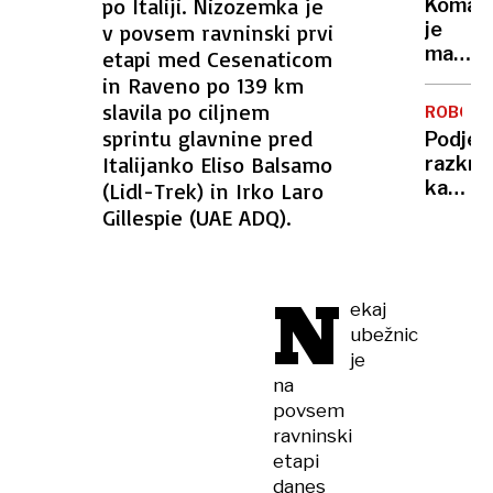
po Italiji. Nizozemka je
Komarj
doma?
je
v povsem ravninski prvi
Prever
manj
etapi med Cesenaticom
metod
kot
in Raveno po 139 km
za
običaj
slavila po ciljnem
zaščit
ROBOTI
– in
sprintu glavnine pred
pred
Podjet
to ni
vlomilc
Italijanko Eliso Balsamo
razkril
dobra
kako
(Lidl-Trek) in Irko Laro
novica
ustavit
Gillespie (UAE ADQ).
robota
ki
spomin
N
na
ekaj
kentav
ubežnic
je
na
povsem
ravninski
etapi
danes