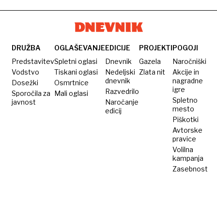
DRUŽBA
OGLAŠEVANJE
EDICIJE
PROJEKTI
POGOJI
Predstavitev
Spletni oglasi
Dnevnik
Gazela
Naročniški
Vodstvo
Tiskani oglasi
Nedeljski
Zlata nit
Akcije in
dnevnik
nagradne
Dosežki
Osmrtnice
igre
Razvedrilo
Sporočila za
Mali oglasi
Spletno
javnost
Naročanje
mesto
edicij
Piškotki
Avtorske
pravice
Volilna
kampanja
Zasebnost