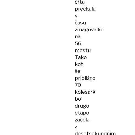
črta
prečkala
v
času
zmagovalke
na
56.
mestu.
Tako
kot
še
približno
70
kolesark
bo
drugo
etapo
začela
z
desetsekundnim