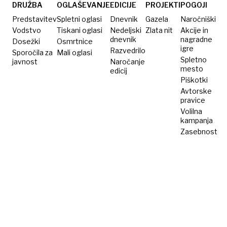
Slovenije,
DRUŽBA
OGLAŠEVANJE
EDICIJE
PROJEKTI
POGOJI
v
Predstavitev
Spletni oglasi
Dnevnik
Gazela
Naročniški
bolnišnico
Vodstvo
Tiskani oglasi
Nedeljski
Zlata nit
Akcije in
dnevnik
nagradne
Dosežki
so ga
Osmrtnice
igre
Razvedrilo
Sporočila za
Mali oglasi
odpeljali
Spletno
javnost
Naročanje
s
mesto
edicij
Piškotki
helikopterjem
Avtorske
pravice
Volilna
kampanja
Zasebnost