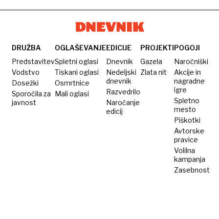
DRUŽBA
OGLAŠEVANJE
EDICIJE
PROJEKTI
POGOJI
Predstavitev
Spletni oglasi
Dnevnik
Gazela
Naročniški
Vodstvo
Tiskani oglasi
Nedeljski
Zlata nit
Akcije in
dnevnik
nagradne
Dosežki
Osmrtnice
igre
Razvedrilo
Sporočila za
Mali oglasi
Spletno
javnost
Naročanje
mesto
edicij
Piškotki
Avtorske
pravice
Volilna
kampanja
Zasebnost