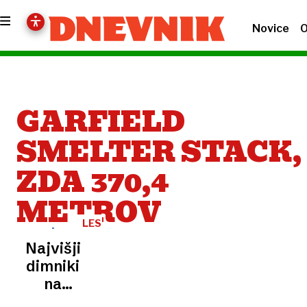
Novice
O
GARFIELD
SMELTER STACK,
ZDA 370,4
METROV
LESTVICA
Najvišji
dimniki
na
svetu