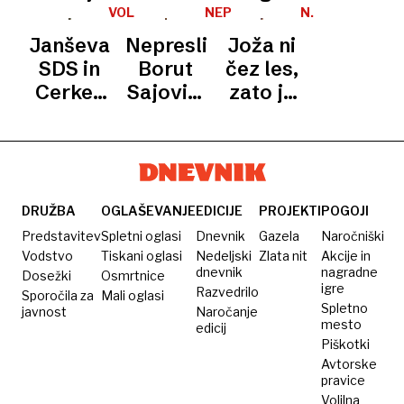
25-
gozdarski
svetovalna
zborničnega
ni
VOLITVE
NEPRESLIŠANO
N.
letnici
zbornici
V
N.
služba
direktorja
primeren
Janševa
Nepreslišano:
Joža ni
KGZS
zbornice
ostaja
za
SDS in
Borut
čez les,
na
predsednika
Cerkev
Sajovic,
zato je
zbornici
kmetov
veliki
vodja
šel v
zmagovalki
poslanske
SDS
volitev
skupine
Gibanja
Svoboda
DRUŽBA
OGLAŠEVANJE
EDICIJE
PROJEKTI
POGOJI
Predstavitev
Spletni oglasi
Dnevnik
Gazela
Naročniški
Vodstvo
Tiskani oglasi
Nedeljski
Zlata nit
Akcije in
dnevnik
nagradne
Dosežki
Osmrtnice
igre
Razvedrilo
Sporočila za
Mali oglasi
Spletno
javnost
Naročanje
mesto
edicij
Piškotki
Avtorske
pravice
Volilna