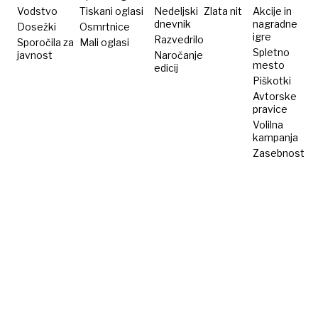
Vodstvo
Tiskani oglasi
Nedeljski
Zlata nit
Akcije in
dnevnik
nagradne
Dosežki
Osmrtnice
igre
Razvedrilo
Sporočila za
Mali oglasi
Spletno
javnost
Naročanje
mesto
edicij
Piškotki
Avtorske
pravice
Volilna
kampanja
Zasebnost